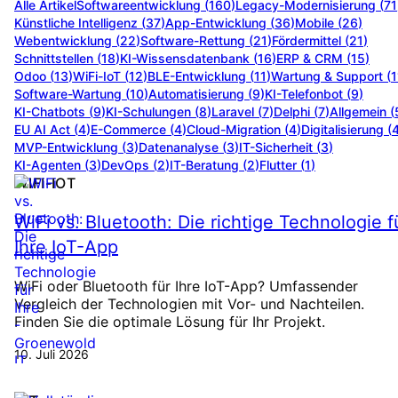
Alle Artikel
Softwareentwicklung
(
160
)
Legacy-Modernisierung
(
71
Künstliche Intelligenz
(
37
)
App-Entwicklung
(
36
)
Mobile
(
26
)
Webentwicklung
(
22
)
Software-Rettung
(
21
)
Fördermittel
(
21
)
Schnittstellen
(
18
)
KI-Wissensdatenbank
(
16
)
ERP & CRM
(
15
)
Odoo
(
13
)
WiFi-IoT
(
12
)
BLE-Entwicklung
(
11
)
Wartung & Support
(
1
Software-Wartung
(
10
)
Automatisierung
(
9
)
KI-Telefonbot
(
9
)
KI-Chatbots
(
9
)
KI-Schulungen
(
8
)
Laravel
(
7
)
Delphi
(
7
)
Allgemein
(
EU AI Act
(
4
)
E-Commerce
(
4
)
Cloud-Migration
(
4
)
Digitalisierung
(
MVP-Entwicklung
(
3
)
Datenanalyse
(
3
)
IT-Sicherheit
(
3
)
KI-Agenten
(
3
)
DevOps
(
2
)
IT-Beratung
(
2
)
Flutter
(
1
)
WIFI-IOT
WiFi vs. Bluetooth: Die richtige Technologie f
Ihre IoT-App
WiFi oder Bluetooth für Ihre IoT-App? Umfassender
Vergleich der Technologien mit Vor- und Nachteilen.
Finden Sie die optimale Lösung für Ihr Projekt.
10. Juli 2026