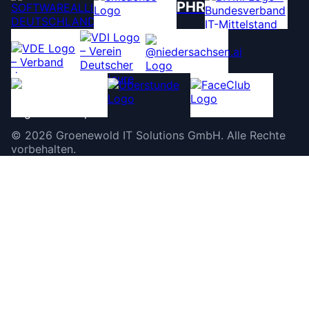
PHR
©
2026
Groenewold IT Solutions GmbH
.
Alle Rechte
vorbehalten.