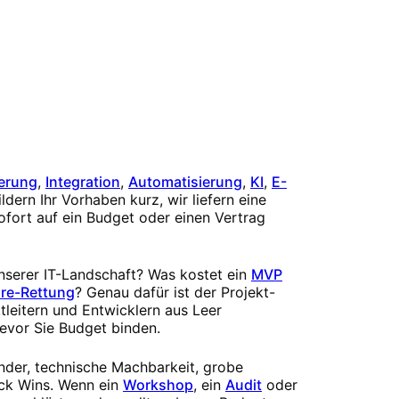
erung
,
Integration
,
Automatisierung
,
KI
,
E-
ldern Ihr Vorhaben kurz, wir liefern eine
ofort auf ein Budget oder einen Vertrag
unserer IT-Landschaft? Was kostet ein
MVP
re-Rettung
? Genau dafür ist der Projekt-
tleitern und Entwicklern aus Leer
evor Sie Budget binden.
ender, technische Machbarkeit, grobe
ck Wins. Wenn ein
Workshop
, ein
Audit
oder