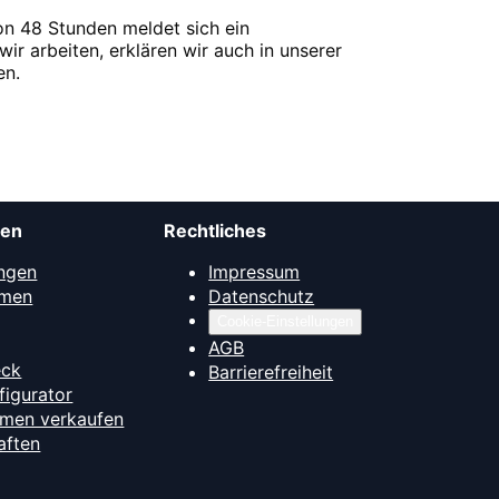
on 48 Stunden meldet sich ein
wir arbeiten, erklären wir auch in unserer
en.
men
Rechtliches
ngen
Impressum
mmen
Datenschutz
Cookie-Einstellungen
AGB
eck
Barrierefreiheit
figurator
hmen verkaufen
aften