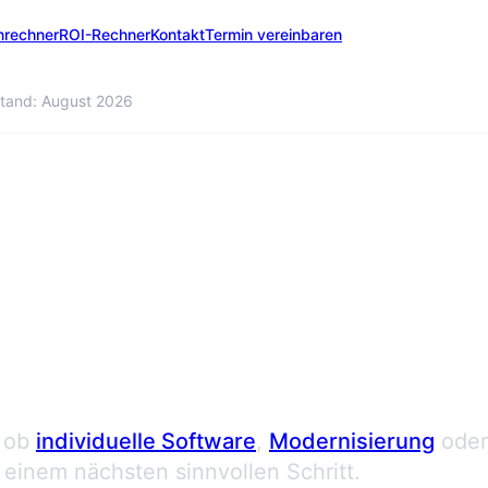
nrechner
ROI-Rechner
Kontakt
Termin vereinbaren
tand: August 2026
 anfordern
 ob
individuelle Software
,
Modernisierung
oder
einem nächsten sinnvollen Schritt.