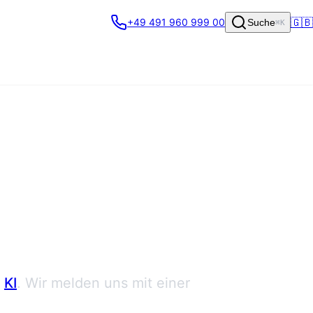
🇬🇧
+49 491 960 999 00
Suche
⌘K
KI
. Wir melden uns mit einer