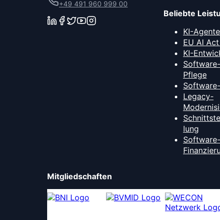
+49 491 960 999 00
Beliebte Leis
KI-Agent
EU AI Act
KI-Entwic
Software
Pflege
Software
Legacy-
Modernis
Schnittst
lung
Software
Finanzier
Mitgliedschaften