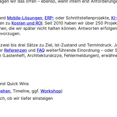
 sagen wir das offen – ebenso, wenn intern erst Anforderun
und
Mobile-Lösungen
,
ERP-
oder Schnittstellenprojekte,
KI
en zu
Kosten und ROI
. Seit 2010 haben wir über 250 Projek
en, die wir später nicht halten können. Antworten erfolge
evorzugen.
wei bis drei Sätze zu Ziel, Ist-Zustand und Termindruck. J
er
Referenzen
und
FAQ
weiterführende Einordnung – oder S
 (Lastenheft, Architekturskizze, Fehlermeldungen), erwähne
und Quick Wins
gehen
, Timeline, ggf.
Workshop
)
h, ob wir tiefer einsteigen