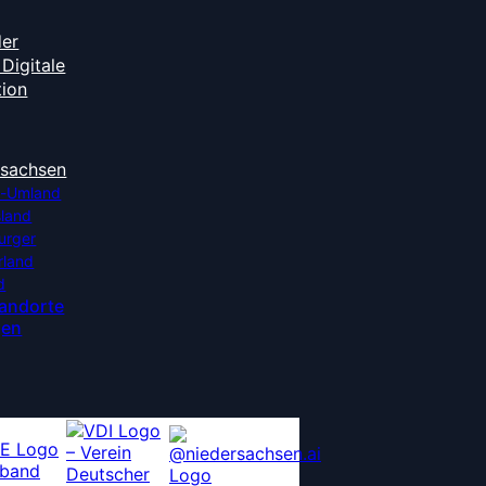
der
Digitale
tion
rsachsen
-Umland
sland
urger
rland
d
tandorte
gen