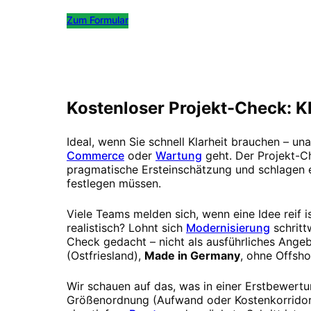
Zum Formular
Kostenlos Termin buchen
Kostenloser Projekt-Check: Kl
Ideal, wenn Sie schnell Klarheit brauchen – u
Commerce
oder
Wartung
geht. Der Projekt-Ch
pragmatische Ersteinschätzung und schlagen ei
festlegen müssen.
Viele Teams melden sich, wenn eine Idee reif i
realistisch? Lohnt sich
Modernisierung
schrit
Check gedacht – nicht als ausführliches Angeb
(Ostfriesland),
Made in Germany
, ohne Offsh
Wir schauen auf das, was in einer Erstbewertu
Größenordnung (Aufwand oder Kostenkorridor),