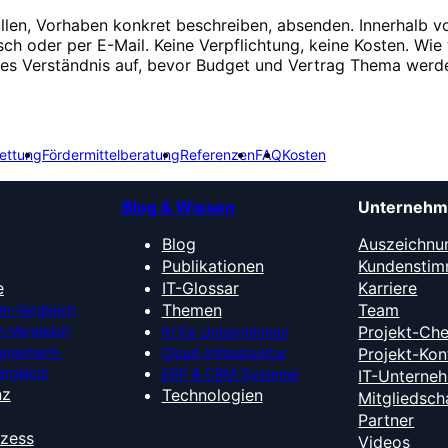
üllen, Vorhaben konkret beschreiben, absenden. Innerhalb v
isch oder per E-Mail. Keine Verpflichtung, keine Kosten. Wie 
ges Verständnis auf, bevor Budget und Vertrag Thema werd
ettung
Fördermittelberatung
Referenzen
FAQ
Kosten
Blog & Wissen
Unterneh
Blog
Auszeichnu
Publikationen
Kundensti
e
IT-Glossar
Karriere
Themen
Team
m-Vergleich
-Vergleich
Projekt-Ch
KI für Unternehmen
nagement-
Cloud-Infrastruktur
Projekt-Kon
ergleich
ERP & CRM-Systeme
IT-Unterne
nz
Technologien
Mitgliedsch
Partner
ozess
Videos