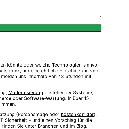
sten könnte oder welche
Technologien
sinnvoll
ufsdruck, nur eine ehrliche Einschätzung von
r melden uns innerhalb von 48 Stunden mit
ng,
Modernisierung
bestehender Systeme,
erce
oder
Software-Wartung
. In über 15
timmen
.
hätzung (Personentage oder
Kostenkorridor
),
IT-Sicherheit
– und einen Vorschlag für die
 finden Sie unter
Branchen
und im
Blog
.