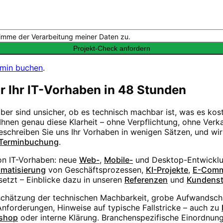
imme der Verarbeitung meiner Daten zu.
Projekt-Check anfordern
rmin buchen
.
ür Ihr IT-Vorhaben in 48 Stunden
aber sind unsicher, ob es technisch machbar ist, was es ko
hnen genau diese Klarheit – ohne Verpflichtung, ohne Verka
Beschreiben Sie uns Ihr Vorhaben in wenigen Sätzen, und wi
Terminbuchung
.
von IT-Vorhaben: neue
Web-
,
Mobile-
und Desktop-Entwicklu
matisierung
von Geschäftsprozessen,
KI-Projekte
,
E-Comm
etzt – Einblicke dazu in unseren
Referenzen
und
Kundens
schätzung der technischen Machbarkeit, grobe Aufwandsc
forderungen, Hinweise auf typische Fallstricke – auch zu
shop
oder interne Klärung. Branchenspezifische Einordnung