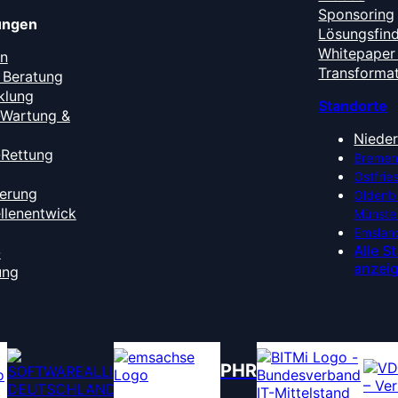
Sponsoring
tungen
Lösungsfin
Whitepaper 
en
Transforma
 Beratung
klung
Standorte
-Wartung &
Niede
-Rettung
Bremen
Ostfrie
ierung
Oldenb
ellenentwick
Münste
Emslan
Alle S
-
anzei
ung
PHR