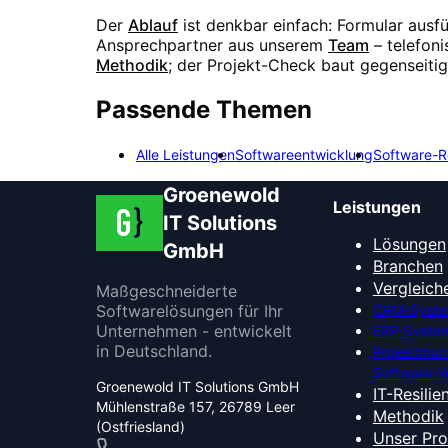
Der
Ablauf
ist denkbar einfach: Formular ausf
Ansprechpartner aus unserem
Team
– telefon
Methodik
; der Projekt-Check baut gegenseiti
Passende Themen
Alle Leistungen
Softwareentwicklung
Software-R
Groenewold
Leistungen
IT Solutions
Lösungen
GmbH
Branchen
Vergleich
Maßgeschneiderte
Softwarelösungen für Ihr
CRM-Syste
Unternehmen - entwickelt
ERP-System
in Deutschland.
Projektma
Software-V
Groenewold IT Solutions GmbH
IT-Resilie
Mühlenstraße 157, 26789 Leer
Methodik
(Ostfriesland)
Unser Pr