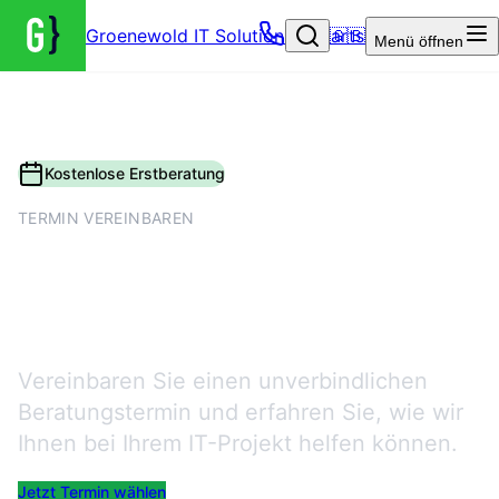
Groenewold IT Solutions – Startseite
🇬🇧
Menü
öffnen
Kostenlose Erstberatung
TERMIN VEREINBAREN
Termin vereinbaren –
Kostenlose Erstberatung
Vereinbaren Sie einen unverbindlichen
Beratungstermin und erfahren Sie, wie wir
Ihnen bei Ihrem IT-Projekt helfen können.
Jetzt Termin wählen
Alternativ: Kontaktformular