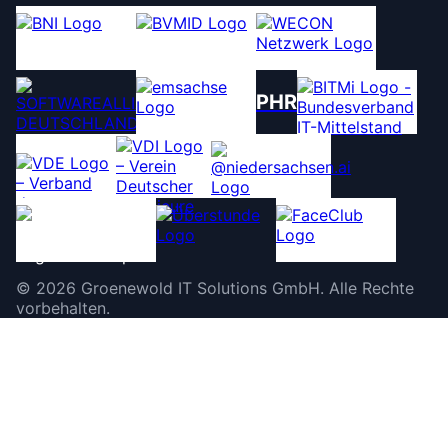
PHR
©
2026
Groenewold IT Solutions GmbH
.
Alle Rechte
vorbehalten.