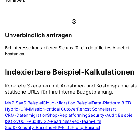
3
Unverbindlich anfragen
Bei Interesse kontaktieren Sie uns für ein detailliertes Angebot –
kostenlos.
Indexierbare Beispiel-Kalkulationen
Konkrete Szenarien mit Annahmen und Kostenspanne als
statische URLs für Ihre interne Budgetplanung.
MVP-SaaS Beispiel
Cloud-Migration Beispiel
Data-Platform 8 TB
Hybrid-CRM
Mission-critical Cutover
Rehost Schnellstart
CRM-Datenmigration
Shop-Replatforming
Security-Audit Beispiel
ISO-27001-Audit
NIS2-Readiness
Red-Team-Lite
SaaS-Security-Baseline
ERP-Einführung Beispiel