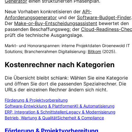
Generator
einen strukturierten Phasenplan.
Neue Vorhaben konkretisieren der
API-
Anforderungsgenerator
und der
Software-Budget-Finder
.
Der
Make-or-Buy-Entscheidungsassistent
bewertet den
passenden Beschaffungsweg; der
Cloud-Readiness-Che
prüft die technische Ausgangslage.
Markt- und Honorar­spannen: interne Projektdaten Groenewold IT
Solutions; Branchen­rahmen Digitalisierung:
Bitkom
(2025).
Kostenrechner nach Kategorien
Die Übersicht bleibt schlank: Wählen Sie eine Kategorie
und öffnen Sie dort die passenden Spezialrechner. Die
URLs der einzelnen Rechner ändern sich nicht.
Förderung & Projektvorbereitung
Software-Entwicklung & Plattformen
KI & Automatisierung
ERP, Integration & Schnittstellen
Legacy & Modernisierung
Betrieb, Wartung & Qualität
Sicherheit & Compliance
Förderung & Projektvorbereitung