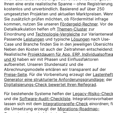
Ihnen eine erste realistische Spanne – ohne Registrierung
kostenlos und unverbindlich. Basierend auf über 250
umgesetzten Projekten und aktuellen Marktpreisen. Wen
Sie zusätzlich prüfen möchten, ob Fördermittel infrage
kommen, nutzen Sie unseren
Fördergeld-Rechner
. Vor de
Detailkalkulation helfen oft
Themen-Cluster
zur
Einordnung und
Technologie-Vergleiche
zur Variantenwah
Passende
Leistungen
und typische
Lösungen
nach Use-
Case und Branche finden Sie in den jeweiligen Übersicht
Neben den Kosten ist auch der Zeitrahmen entscheidend:
Realistische
Projektdauern für App, ERP, Individualsoftw
und KI
haben wir mit Phasen und Einflussfaktoren
aufbereitet. Unseren Stundensatz und die
Abrechnungsmodelle erklären wir transparent auf der
Preise-Seite
. Für die Vorbereitung erzeugt der
Lastenheft
Generator eine strukturierte Anforderungsgrundlage
; der
Digitalisierungs-Check bewertet Ihren Reifegrad
.
Für bestehende Systeme helfen der
Legacy-Risiko-Chec
und die
Software-Audit-Checkliste
. Integrationsvorhabe
lassen sich mit dem
Integrationsreife-Check
einordnen; f
die Umsetzung erzeugt der
Migrations-Roadmap-