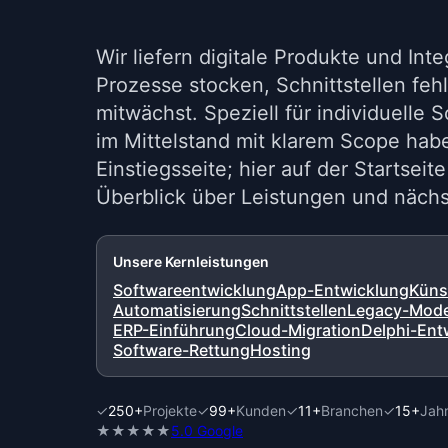
Wir liefern digitale Produkte und Int
Prozesse stocken, Schnittstellen feh
mitwächst. Speziell für individuelle
im Mittelstand mit klarem Scope hab
Einstiegsseite; hier auf der Startseit
Überblick über Leistungen und nächst
Unsere Kernleistungen
Softwareentwicklung
App-Entwicklung
Künst
Automatisierung
Schnittstellen
Legacy-Mode
ERP-Einführung
Cloud-Migration
Delphi-Ent
Software-Rettung
Hosting
✓
250
+
Projekte
✓
99
+
Kunden
✓
11
+
Branchen
✓
15
+
Jahr
★★★★★
5.0 Google