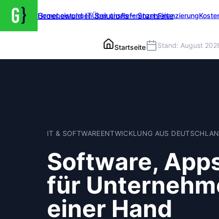
Groenewold IT Solutions – Startseite
Home
Leistungen
Über uns
Referenzen
Finanzierung
Koste
Stand: August 202
Startseite
IT & SOFTWAREENTWICKLUNG AUS DEUTSCHLA
Software, Apps
für Unternehm
einer Hand