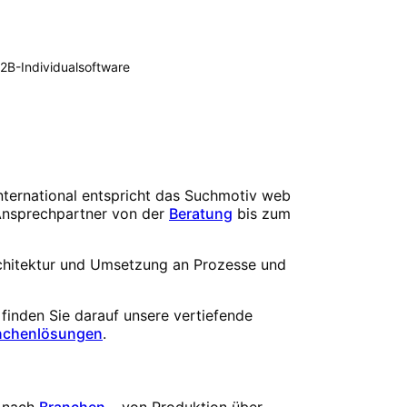
B2B-Individualsoftware
International entspricht das Suchmotiv
web
Ansprechpartner von der
Beratung
bis zum
rchitektur und Umsetzung an Prozesse und
, finden Sie darauf unsere vertiefende
nchenlösungen
.
 nach
Branchen
– von Produktion über