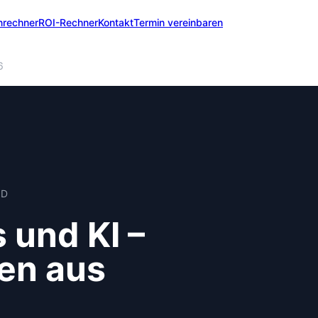
nrechner
ROI-Rechner
Kontakt
Termin vereinbaren
6
ND
 und KI –
en aus