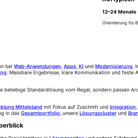
12–24 Monate
Orientierung für 
n bei
Web-Anwendungen
,
Apps
,
KI
und
Modernisierung
. 
ung
. Messbare Ergebnisse, klare Kommunikation und feste 
eine beliebige Standardlösung vom Regal, sondern passen A
cklung Mittelstand
mit Fokus auf Zuschnitt und
Integration
eg in das
Gesamtportfolio
, unsere
Lösungscluster
und
Bra
berblick
he Projektanlässe in
Lösungsseiten
und ordnen Erfahrung