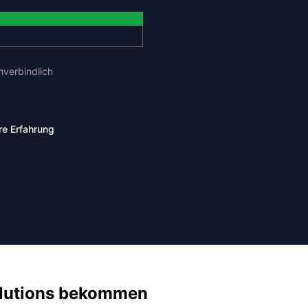
verbindlich
re Erfahrung
olutions bekommen