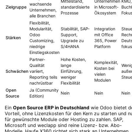
Mittelstand,
Unternehmen
KMU,
wachsende
Zielgruppe
standardisierte
in Microsoft-
Buch
Unternehmen,
Prozesse
Ökosystem
Foku
alle Branchen
Flexibilität,
Modularität,
Stabilität, SAP-
Integration
Steue
Odoo
Support,
mit Office
Rech
Stärken
Customizing,
Upgrade zu
365, Power
Deut
niedrige
S/4HANA
Platform
fokus
Einstiegskosten
Partner-
Hohe Kosten,
Komplexität,
Qualität
lange
Weni
Kosten bei
Schwächen
variiert,
Einführung,
auße
vielen
Reporting teils
weniger
Steu
Modulen
nachrüstbar
Flexibilität
Open
Ja (Community
Nein
Nein
Nein
Source
Edition)
Ein
Open Source ERP in Deutschland
wie Odoo bietet d
Vorteil, ohne Lizenzkosten für den Kern zu starten und n
für gewünschte Module oder Hosting zu zahlen. SAP,
Microsoft und weclapp sind reine Lizenz- bzw. Abo-
Modelle. Haufe X360 richtet sich stark an Unternehmen,