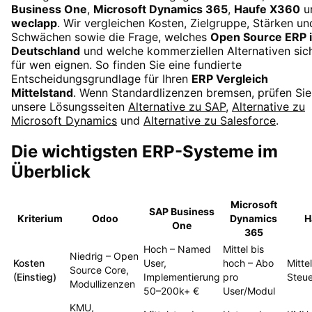
Business One
,
Microsoft Dynamics 365
,
Haufe X360
u
weclapp
. Wir vergleichen Kosten, Zielgruppe, Stärken un
Schwächen sowie die Frage, welches
Open Source ERP 
Deutschland
und welche kommerziellen Alternativen sic
für wen eignen. So finden Sie eine fundierte
Entscheidungsgrundlage für Ihren
ERP Vergleich
Mittelstand
. Wenn Standardlizenzen bremsen, prüfen Sie
unsere Lösungsseiten
Alternative zu SAP
,
Alternative zu
Microsoft Dynamics
und
Alternative zu Salesforce
.
Die wichtigsten ERP-Systeme im
Überblick
Microsoft
SAP Business
Kriterium
Odoo
Dynamics
H
One
365
Hoch – Named
Mittel bis
Niedrig – Open
Kosten
User,
hoch – Abo
Mitte
Source Core,
(Einstieg)
Implementierung
pro
Steu
Modullizenzen
50–200k+ €
User/Modul
KMU,