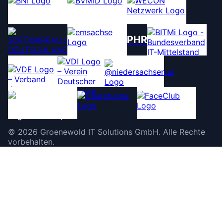
PHR
©
2026
Groenewold IT Solutions GmbH
.
Alle Rechte
vorbehalten.