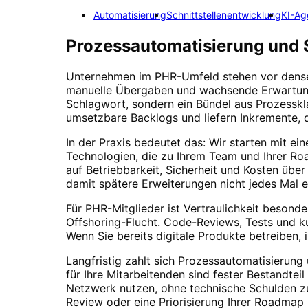
Automatisierung
Schnittstellenentwicklung
KI-Ag
Prozessautomatisierung und 
Unternehmen im
PHR
-Umfeld stehen vor dense
manuelle Übergaben und wachsende Erwartun
Schlagwort, sondern ein Bündel aus Prozesskla
umsetzbare Backlogs und liefern Inkremente, d
In der Praxis bedeutet das: Wir starten mit ei
Technologien, die zu Ihrem Team und Ihrer Ro
auf Betriebbarkeit, Sicherheit und Kosten übe
damit spätere Erweiterungen nicht jedes Mal 
Für
PHR
-Mitglieder ist Vertraulichkeit beson
Offshoring-Flucht. Code-Reviews, Tests und ku
Wenn Sie bereits digitale Produkte betreiben, 
Langfristig zahlt sich
Prozessautomatisierung 
für Ihre Mitarbeitenden sind fester Bestandte
Netzwerk nutzen, ohne technische Schulden zu
Review oder eine Priorisierung Ihrer Roadmap 