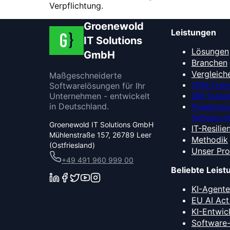
Verpflichtung.
Groenewold
Leistungen
IT Solutions
Lösungen
GmbH
Branchen
Vergleich
Maßgeschneiderte
Softwarelösungen für Ihr
CRM-Syste
Unternehmen - entwickelt
ERP-System
in Deutschland.
Projektma
Software-V
Groenewold IT Solutions GmbH
IT-Resilie
Mühlenstraße 157, 26789 Leer
Methodik
(Ostfriesland)
Unser Pr
+49 491 960 999 00
Beliebte Leis
KI-Agent
EU AI Act
KI-Entwic
Software