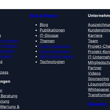
Blog & Wissen
Unterneh
Blog
Auszeichnu
Publikationen
Kundensti
e
IT-Glossar
Karriere
Themen
Team
m-Vergleich
-Vergleich
Projekt-Ch
KI für Unternehmen
nagement-
Cloud-Infrastruktur
Projekt-Kon
ergleich
ERP & CRM-Systeme
IT-Unterne
nz
Technologien
Mitgliedsch
Partner
ozess
Videos
Sponsoring
tungen
Lösungsfin
Whitepaper 
en
Transforma
 Beratung
klung
Standorte
-Wartung &