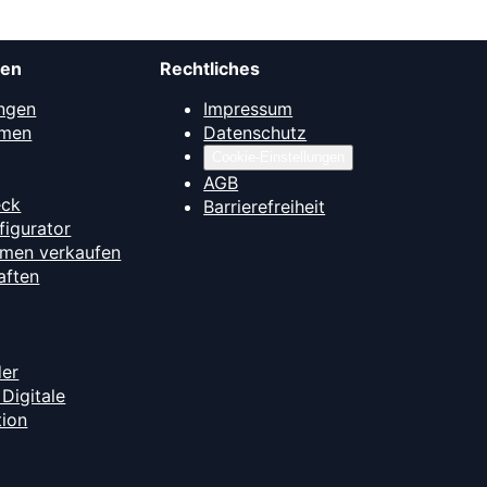
men
Rechtliches
ngen
Impressum
mmen
Datenschutz
Cookie-Einstellungen
AGB
eck
Barrierefreiheit
figurator
hmen verkaufen
aften
der
Digitale
tion