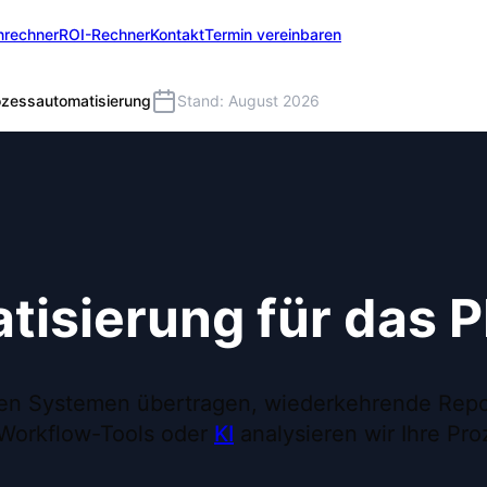
nrechner
ROI-Rechner
Kontakt
Termin vereinbaren
ozessautomatisierung
Stand: August 2026
tisierung für das
n Systemen übertragen, wiederkehrende Reports
 Workflow-Tools oder
KI
analysieren wir Ihre Pro