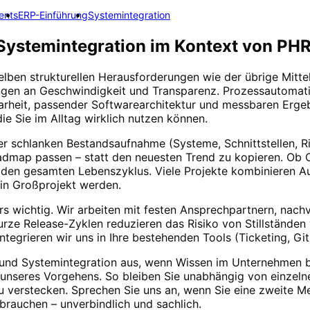
ents
ERP-Einführung
Systemintegration
Systemintegration
im Kontext von
PH
lben strukturellen Herausforderungen wie der übrige Mitt
gen an Geschwindigkeit und Transparenz.
Prozessautomati
rheit, passender Softwarearchitektur und messbaren Ergebni
ie Sie im Alltag wirklich nutzen können.
ner schlanken Bestandsaufnahme (Systeme, Schnittstellen, Ri
admap passen – statt den neuesten Trend zu kopieren. Ob 
r den gesamten Lebenszyklus. Viele Projekte kombinieren A
ein Großprojekt werden.
ders wichtig. Wir arbeiten mit festen Ansprechpartnern, na
rze Release-Zyklen reduzieren das Risiko von Stillständen
integrieren wir uns in Ihre bestehenden Tools (Ticketing, Gi
und Systemintegration
aus, wenn Wissen im Unternehmen b
il unseres Vorgehens. So bleiben Sie unabhängig von einze
 verstecken. Sprechen Sie uns an, wenn Sie eine zweite Me
brauchen – unverbindlich und sachlich.