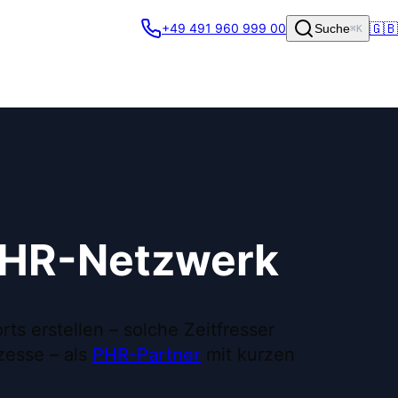
🇬🇧
+49 491 960 999 00
Suche
⌘K
 PHR-Netzwerk
 erstellen – solche Zeitfresser
zesse – als
PHR-Partner
mit kurzen