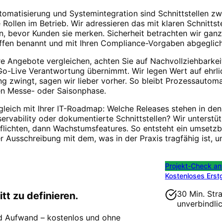
tomatisierung und Systemintegration
sind Schnittstellen z
 Rollen im Betrieb. Wir adressieren das mit klaren Schnitts
n, bevor Kunden sie merken. Sicherheit betrachten wir ganz
fen benannt und mit Ihren Compliance-Vorgaben abgeglic
e Angebote vergleichen, achten Sie auf Nachvollziehbarke
Go-Live Verantwortung übernimmt. Wir legen Wert auf ehrli
ing zwingt, sagen wir lieber vorher. So bleibt
Prozessautomat
en Messe- oder Saisonphase.
bgleich mit Ihrer IT-Roadmap: Welche Releases stehen in d
ervability oder dokumentierte Schnittstellen? Wir unterstüt
Pflichten, dann Wachstumsfeatures. So entsteht ein umsetzba
er Ausschreibung mit dem, was in der Praxis tragfähig ist,
Projekt-Check an
Kostenloses Erst
30 Min. Str
tt zu definieren.
unverbindli
nd Aufwand – kostenlos und ohne