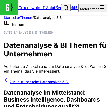
Groenewold IT Solutions – Startseite
🇬🇧
Menü
öffnen
Startseite
/
Themen
/
Datenanalyse & BI
Themen
DATENANALYSE & BI THEMEN
Datenanalyse & BI
Themen fü
Unternehmen
Vertiefende Artikel rund um
Datenanalyse & BI
. Wählen S
ein Thema, das Sie interessiert.
Zur Leistungsseite
Datenanalyse & BI
Datenanalyse im Mittelstand:
Business Intelligence, Dashboards
und Entscheidungsqualität