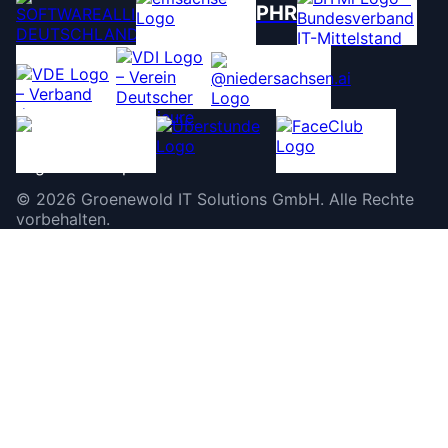
PHR
©
2026
Groenewold IT Solutions GmbH
.
Alle Rechte
vorbehalten.