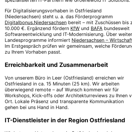
spezialisierten IT-Partnern wie Groenewold IT Solutions.
Für Digitalisierungsvorhaben in
Ostfriesland
(
Niedersachsen
) steht u. a. das Förderprogramm
Digitalbonus.Niedersachsen
bereit – mit Zuschüssen
bis 
10.000 €
. Ergänzend fördern
KfW
und
BAFA
bundesweit
Softwareentwicklung und IT-Modernisierung. Über weite
Landesprogramme informiert
Niedersachsen – Wirtschaf
Im Erstgespräch prüfen wir gemeinsam, welche Förderun
zu Ihrem Vorhaben passt.
Erreichbarkeit und Zusammenarbeit
Von unserem Büro in Leer (Ostfriesland) erreichen wir
Ostfriesland
in
ca. 15 Minuten
(
25
km). Wir arbeiten
überwiegend remote – auf Wunsch kommen wir für
Workshops, Kick-offs oder Architekturreviews zu Ihnen v
Ort. Lokale Präsenz und transparente Kommunikation
gehen bei uns Hand in Hand.
IT-Dienstleister in der Region
Ostfriesland