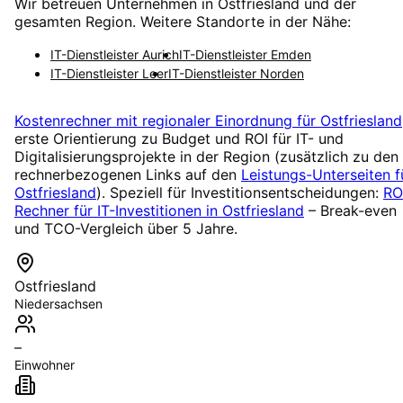
Wir betreuen Unternehmen in
Ostfriesland
und der
gesamten Region. Weitere Standorte in der Nähe:
IT-Dienstleister
Aurich
IT-Dienstleister
Emden
IT-Dienstleister
Leer
IT-Dienstleister
Norden
Kostenrechner mit regionaler Einordnung für
Ostfriesland
erste Orientierung zu Budget und ROI für IT- und
Digitalisierungsprojekte in der Region (zusätzlich zu den
rechnerbezogenen Links auf den
Leistungs-Unterseiten f
Ostfriesland
). Speziell für Investitionsentscheidungen:
RO
Rechner für IT-Investitionen in
Ostfriesland
– Break-even
und TCO-Vergleich über 5 Jahre.
Ostfriesland
Niedersachsen
–
Einwohner