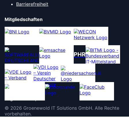
Barrierefreiheit
Mitgliedschaften
PHR
©
2026
Groenewold IT Solutions GmbH
.
Alle Rechte
vorbehalten.