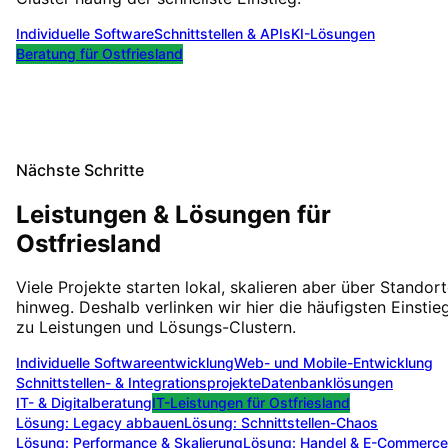
Individuelle Software
Schnittstellen & APIs
KI-Lösungen
Beratung für
Ostfriesland
Nächste Schritte
Leistungen & Lösungen für
Ostfriesland
Viele Projekte starten lokal, skalieren aber über Standor
hinweg. Deshalb verlinken wir hier die häufigsten Einstie
zu Leistungen und Lösungs-Clustern.
Individuelle Softwareentwicklung
Web- und Mobile-Entwicklung
Schnittstellen- & Integrationsprojekte
Datenbanklösungen
IT- & Digitalberatung
IT-Leistungen für
Ostfriesland
Lösung:
Legacy abbauen
Lösung:
Schnittstellen-Chaos
Lösung:
Performance & Skalierung
Lösung:
Handel & E-Commerce