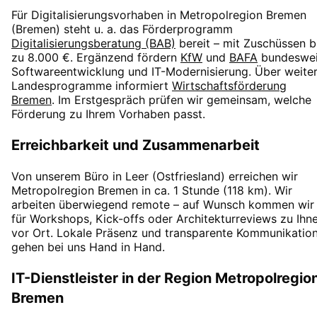
Für Digitalisierungsvorhaben in
Metropolregion Bremen
(
Bremen
) steht u. a. das Förderprogramm
Digitalisierungsberatung (BAB)
bereit – mit Zuschüssen
b
zu 8.000 €
. Ergänzend fördern
KfW
und
BAFA
bundeswei
Softwareentwicklung und IT-Modernisierung. Über weite
Landesprogramme informiert
Wirtschaftsförderung
Bremen
. Im Erstgespräch prüfen wir gemeinsam, welche
Förderung zu Ihrem Vorhaben passt.
Erreichbarkeit und Zusammenarbeit
Von unserem Büro in Leer (Ostfriesland) erreichen wir
Metropolregion Bremen
in
ca. 1 Stunde
(
118
km). Wir
arbeiten überwiegend remote – auf Wunsch kommen wir
für Workshops, Kick-offs oder Architekturreviews zu Ihn
vor Ort. Lokale Präsenz und transparente Kommunikatio
gehen bei uns Hand in Hand.
IT-Dienstleister in der Region
Metropolregio
Bremen