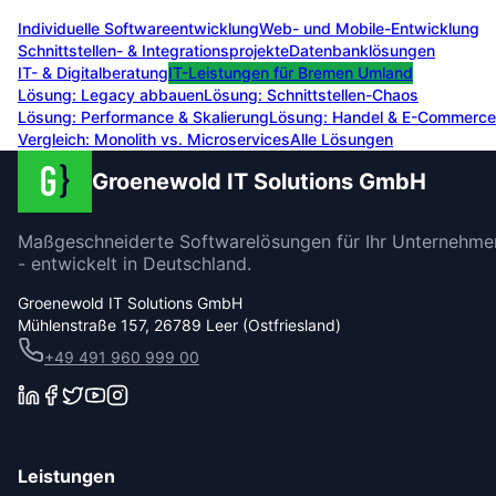
Individuelle Softwareentwicklung
Web- und Mobile-Entwicklung
Schnittstellen- & Integrationsprojekte
Datenbanklösungen
IT- & Digitalberatung
IT-Leistungen für
Bremen Umland
Lösung:
Legacy abbauen
Lösung:
Schnittstellen-Chaos
Lösung:
Performance & Skalierung
Lösung:
Handel & E-Commerce
Vergleich: Monolith vs. Microservices
Alle Lösungen
Groenewold IT Solutions GmbH
Maßgeschneiderte Softwarelösungen für Ihr Unternehme
- entwickelt in Deutschland.
Groenewold IT Solutions GmbH
Mühlenstraße 157, 26789 Leer (Ostfriesland)
+49 491 960 999 00
Leistungen