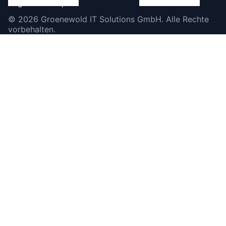
©
2026
Groenewold IT Solutions GmbH
.
Alle Rechte
vorbehalten.