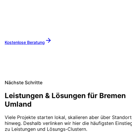
Lassen Sie uns gemeinsam Ihre IT-Projekte in
Metropolregion Bremen
umsetzen. Von der
ersten Beratung bis zur langfristigen
Betreuung sind wir Ihr zuverlässiger Partner.
Kostenlose Beratung
Alle Leistungen
Nächste Schritte
Leistungen & Lösungen für
Bremen
Umland
Viele Projekte starten lokal, skalieren aber über Standor
hinweg. Deshalb verlinken wir hier die häufigsten Einstie
zu Leistungen und Lösungs-Clustern.