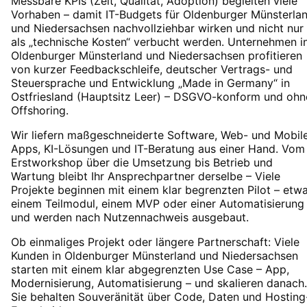
Messbare KPIs (Zeit, Qualität, Adoption) begleiten viele
Vorhaben – damit IT-Budgets für Oldenburger Münsterla
und Niedersachsen nachvollziehbar wirken und nicht nur
als „technische Kosten“ verbucht werden. Unternehmen i
Oldenburger Münsterland und Niedersachsen profitieren
von kurzer Feedbackschleife, deutscher Vertrags- und
Steuersprache und Entwicklung „Made in Germany“ in
Ostfriesland (Hauptsitz Leer) – DSGVO-konform und ohn
Offshoring.
Wir liefern maßgeschneiderte Software, Web- und Mobil
Apps, KI-Lösungen und IT-Beratung aus einer Hand. Vom
Erstworkshop über die Umsetzung bis Betrieb und
Wartung bleibt Ihr Ansprechpartner derselbe – Viele
Projekte beginnen mit einem klar begrenzten Pilot – etw
einem Teilmodul, einem MVP oder einer Automatisierung
und werden nach Nutzennachweis ausgebaut.
Ob einmaliges Projekt oder längere Partnerschaft: Viele
Kunden in Oldenburger Münsterland und Niedersachsen
starten mit einem klar abgegrenzten Use Case – App,
Modernisierung, Automatisierung – und skalieren danach.
Sie behalten Souveränität über Code, Daten und Hosting