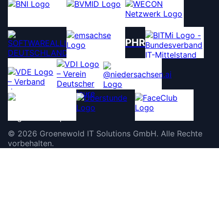
PHR
©
2026
Groenewold IT Solutions GmbH
.
Alle Rechte
vorbehalten.