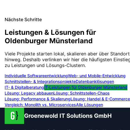
Nächste Schritte
Leistungen & Lösungen für
Oldenburger Münsterland
Viele Projekte starten lokal, skalieren aber über Standor
hinweg. Deshalb verlinken wir hier die häufigsten Einstie
zu Leistungen und Lösungs-Clustern.
Individuelle Softwareentwicklung
Web- und Mobile-Entwicklung
Schnittstellen- & Integrationsprojekte
Datenbanklösungen
IT- & Digitalberatung
IT-Leistungen für
Oldenburger Münsterland
Lösung:
Legacy abbauen
Lösung:
Schnittstellen-Chaos
Lösung:
Performance & Skalierung
Lösung:
Handel & E-Commerce
Vergleich: Monolith vs. Microservices
Alle Lösungen
Groenewold IT Solutions GmbH