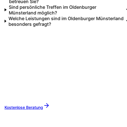
betreuen Sie?
Sind persönliche Treffen im Oldenburger
Münsterland möglich?
Welche Leistungen sind im Oldenburger Münsterland
besonders gefragt?
Ihr IT-Partner für
Oldenburger Münsterland
Lassen Sie uns gemeinsam Ihre IT-Projekte in
Oldenburger Münsterland
umsetzen. Von der
ersten Beratung bis zur langfristigen
Betreuung sind wir Ihr zuverlässiger Partner.
Kostenlose Beratung
Alle Leistungen