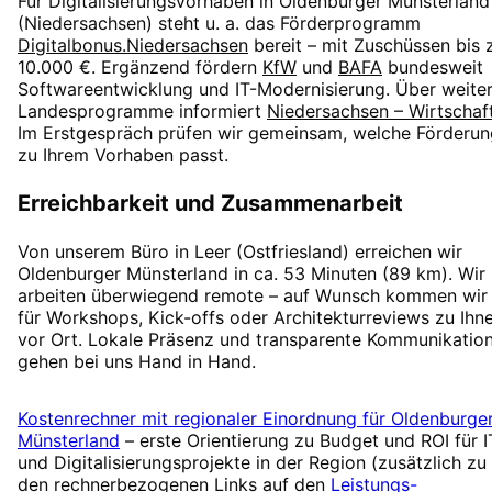
Für Digitalisierungsvorhaben in
Oldenburger Münsterland
(
Niedersachsen
) steht u. a. das Förderprogramm
Digitalbonus.Niedersachsen
bereit – mit Zuschüssen
bis 
10.000 €
. Ergänzend fördern
KfW
und
BAFA
bundesweit
Softwareentwicklung und IT-Modernisierung. Über weite
Landesprogramme informiert
Niedersachsen – Wirtschaf
Im Erstgespräch prüfen wir gemeinsam, welche Förderun
zu Ihrem Vorhaben passt.
Erreichbarkeit und Zusammenarbeit
Von unserem Büro in Leer (Ostfriesland) erreichen wir
Oldenburger Münsterland
in
ca. 53 Minuten
(
89
km). Wir
arbeiten überwiegend remote – auf Wunsch kommen wir
für Workshops, Kick-offs oder Architekturreviews zu Ihn
vor Ort. Lokale Präsenz und transparente Kommunikatio
gehen bei uns Hand in Hand.
Kostenrechner mit regionaler Einordnung für
Oldenburge
Münsterland
– erste Orientierung zu Budget und ROI für I
und Digitalisierungsprojekte in der Region (zusätzlich zu
den rechnerbezogenen Links auf den
Leistungs-