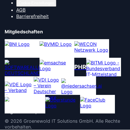
Cookie-Einstellungen
AGB
Barrierefreiheit
Mitgliedschaften
PHR
©
2026
Groenewold IT Solutions GmbH
.
Alle Rechte
vorbehalten.