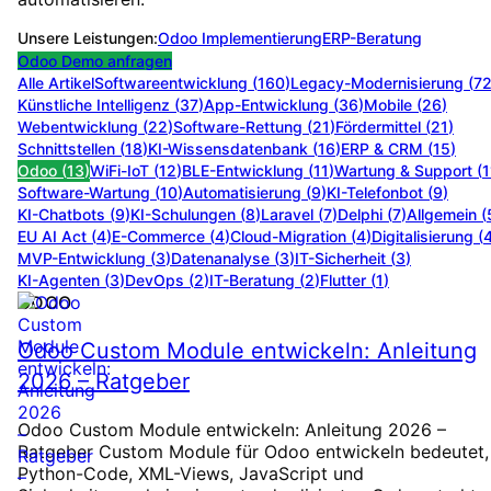
Unsere Leistungen:
Odoo Implementierung
ERP-Beratung
Odoo Demo anfragen
Alle Artikel
Softwareentwicklung
(
160
)
Legacy-Modernisierung
(
7
Künstliche Intelligenz
(
37
)
App-Entwicklung
(
36
)
Mobile
(
26
)
Webentwicklung
(
22
)
Software-Rettung
(
21
)
Fördermittel
(
21
)
Schnittstellen
(
18
)
KI-Wissensdatenbank
(
16
)
ERP & CRM
(
15
)
Odoo
(
13
)
WiFi-IoT
(
12
)
BLE-Entwicklung
(
11
)
Wartung & Support
(
1
Software-Wartung
(
10
)
Automatisierung
(
9
)
KI-Telefonbot
(
9
)
KI-Chatbots
(
9
)
KI-Schulungen
(
8
)
Laravel
(
7
)
Delphi
(
7
)
Allgemein
(
EU AI Act
(
4
)
E-Commerce
(
4
)
Cloud-Migration
(
4
)
Digitalisierung
(
MVP-Entwicklung
(
3
)
Datenanalyse
(
3
)
IT-Sicherheit
(
3
)
KI-Agenten
(
3
)
DevOps
(
2
)
IT-Beratung
(
2
)
Flutter
(
1
)
ODOO
Odoo Custom Module entwickeln: Anleitung
2026 – Ratgeber
Odoo Custom Module entwickeln: Anleitung 2026 –
Ratgeber Custom Module für Odoo entwickeln bedeutet,
Python-Code, XML-Views, JavaScript und