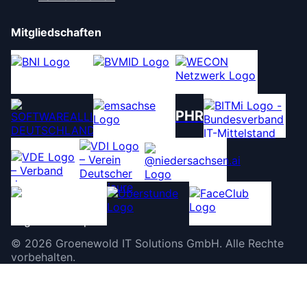
Mitgliedschaften
PHR
©
2026
Groenewold IT Solutions GmbH
.
Alle Rechte
vorbehalten.