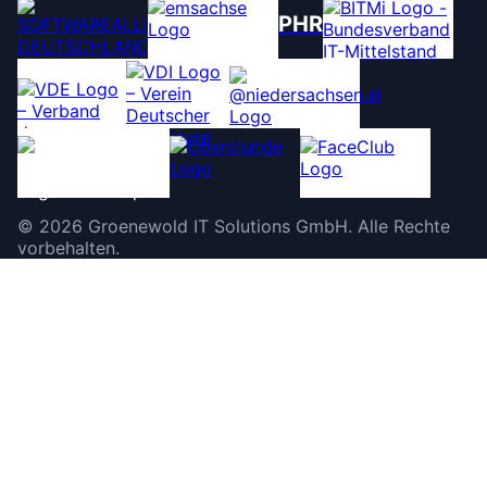
PHR
©
2026
Groenewold IT Solutions GmbH
.
Alle Rechte
vorbehalten.