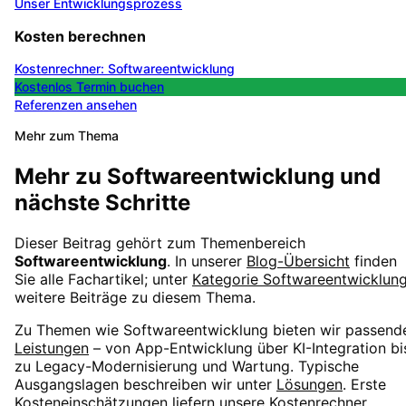
Unser Entwicklungsprozess
Kosten berechnen
Kostenrechner: Softwareentwicklung
Kostenlos Termin buchen
Referenzen ansehen
Mehr zum Thema
Mehr zu
Softwareentwicklung
und
nächste Schritte
Dieser Beitrag gehört zum Themenbereich
Softwareentwicklung
. In unserer
Blog-Übersicht
finden
Sie alle Fachartikel; unter
Kategorie
Softwareentwicklun
weitere Beiträge zu diesem Thema.
Zu Themen wie
Softwareentwicklung
bieten wir passend
Leistungen
– von App-Entwicklung über KI-Integration bi
zu Legacy-Modernisierung und Wartung. Typische
Ausgangslagen beschreiben wir unter
Lösungen
. Erste
Kosteneinschätzungen liefern unsere
Kostenrechner
.