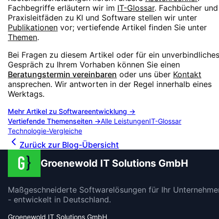
Fachbegriffe erläutern wir im
IT-Glossar
. Fachbücher und
Praxisleitfäden zu KI und Software stellen wir unter
Publikationen
vor; vertiefende Artikel finden Sie unter
Themen
.
Bei Fragen zu diesem Artikel oder für ein unverbindliche
Gespräch zu Ihrem Vorhaben können Sie einen
Beratungstermin vereinbaren
oder uns über
Kontakt
ansprechen. Wir antworten in der Regel innerhalb eines
Werktags.
Mehr Artikel zu
Softwareentwicklung
→
Vertiefende Themenseiten →
Alle Leistungen
IT-Glossar
Technologie-Vergleiche
Zurück zur Blog-Übersicht
Groenewold IT Solutions GmbH
Maßgeschneiderte Softwarelösungen für Ihr Unternehme
- entwickelt in Deutschland.
Groenewold IT Solutions GmbH