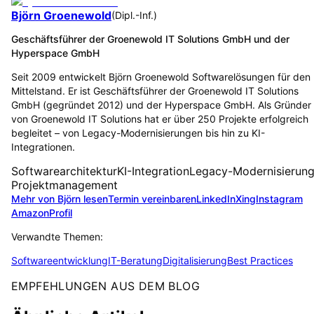
Björn Groenewold
(
Dipl.-Inf.
)
Geschäftsführer der Groenewold IT Solutions GmbH und der
Hyperspace GmbH
Seit 2009 entwickelt Björn Groenewold Softwarelösungen für den
Mittelstand. Er ist Geschäftsführer der Groenewold IT Solutions
GmbH (gegründet 2012) und der Hyperspace GmbH. Als Gründer
von Groenewold IT Solutions hat er über 250 Projekte erfolgreich
begleitet – von Legacy-Modernisierungen bis hin zu KI-
Integrationen.
Softwarearchitektur
KI-Integration
Legacy-Modernisierun
Projektmanagement
Mehr von Björn lesen
Termin vereinbaren
LinkedIn
Xing
Instagram
Amazon
Profil
Verwandte Themen:
Softwareentwicklung
IT-Beratung
Digitalisierung
Best Practices
EMPFEHLUNGEN AUS DEM BLOG