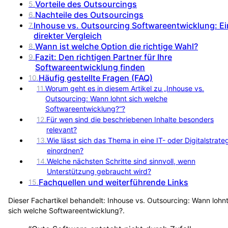
Vorteile des Outsourcings
5
.
Nachteile des Outsourcings
6
.
Inhouse vs. Outsourcing Softwareentwicklung: Ei
7
.
direkter Vergleich
Wann ist welche Option die richtige Wahl?
8
.
Fazit: Den richtigen Partner für Ihre
9
.
Softwareentwicklung finden
Häufig gestellte Fragen (FAQ)
10
.
11
.
Worum geht es in diesem Artikel zu „Inhouse vs.
Outsourcing: Wann lohnt sich welche
Softwareentwicklung?“?
12
.
Für wen sind die beschriebenen Inhalte besonders
relevant?
13
.
Wie lässt sich das Thema in eine IT- oder Digitalstrate
einordnen?
14
.
Welche nächsten Schritte sind sinnvoll, wenn
Unterstützung gebraucht wird?
Fachquellen und weiterführende Links
15
.
Dieser Fachartikel behandelt:
Inhouse vs. Outsourcing: Wann lohn
sich welche Softwareentwicklung?
.