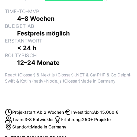
TIME-TO-MVP
4–8 Wochen
BUDGET AB
Festpreis möglich
ERSTANTWORT
< 24 h
ROI TYPISCH
12–24 Monate
React (Glossar)
&
Next.js (Glossar)
·
.NET
& C#
·
PHP
& Go
·
Delphi
·
Swift
&
Kotlin
(nativ)
·
Node.js (Glossar)
Made in Germany
Projektstart
:
Ab 2 Wochen
Investition
:
Ab 15.000 €
Team
:
3-8 Entwickler
Erfahrung
:
250+ Projekte
Standort
:
Made in Germany