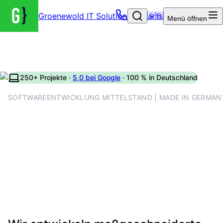
Groenewold IT Solutions – Startseite
🇬🇧
Menü
öffnen
250+ Projekte ·
5,0 bei Google
· 100 % in Deutschland
SOFTWAREENTWICKLUNG MITTELSTAND | MADE IN GERMAN
Individuelle
Softwareentwicklung für den
Mittelstand – Roadmap,
Festpreis und verbindlicher
Go-live