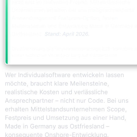
nicht erst im laufenden Projekt. Mittelständische
Unternehmen erhalten bei uns maßgeschneiderte
Anwendungen mit Festpreis-Option, festen
Meilensteinen und Entwicklung Made in Germany 
Ostfriesland.
Stand:
April 2026
.
Die Einordnung gilt für deutschsprachige B2B-Vorhaben m
klarer fachlicher Verantwortung auf Kundenseite.
Wer Individualsoftware entwickeln lassen
möchte, braucht klare Meilensteine,
realistische Kosten und verlässliche
Ansprechpartner – nicht nur Code. Bei uns
erhalten Mittelstandsunternehmen Scope,
Festpreis und Umsetzung aus einer Hand,
Made in Germany aus Ostfriesland –
konsequente
Onshore-Entwicklung
.