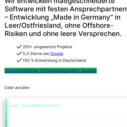
Wir entwickeln maßgeschneiderte
Software mit festen Ansprechpartner
– Entwicklung „Made in Germany" in
Leer/Ostfriesland, ohne Offshore-
Risiken und ohne leere Versprechen.
250+ umgesetzte Projekte
5,0 Sterne bei
Google
100 % Entwicklung in Deutschland
Unverbindliches Strategiegespräch buchen
Projekt in 2 Minuten strukturiert einordnen
Oder anrufen:
+49 491 960 999 00
KURZ ZUSAMMENGEFASST
Individuelle Softwareentwicklung gelingt, wenn Sc
Budget und Ansprechpartner von Anfang an klar si