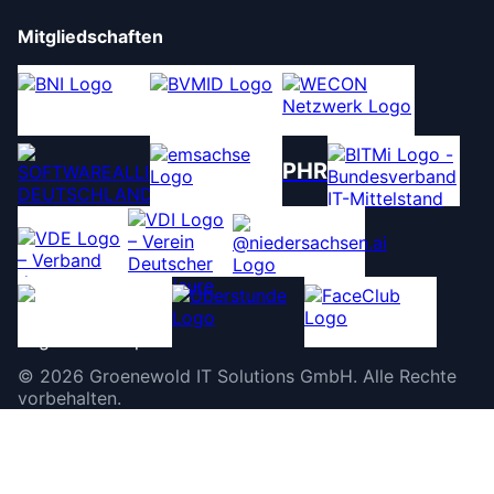
Mitgliedschaften
PHR
©
2026
Groenewold IT Solutions GmbH
.
Alle Rechte
vorbehalten.