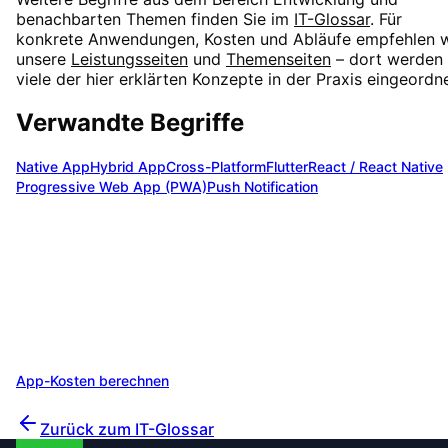
benachbarten Themen finden Sie im
IT-Glossar
. Für
konkrete Anwendungen, Kosten und Abläufe empfehlen w
unsere
Leistungsseiten
und
Themenseiten
– dort werden
viele der hier erklärten Konzepte in der Praxis eingeordne
Verwandte Begriffe
Native App
Hybrid App
Cross-Platform
Flutter
React / React Native
Progressive Web App (PWA)
Push Notification
App-Entwicklung in Ihrem Projekt
einsetzen?
Wir beraten Sie gerne zu
App-Entwicklung
und finden di
optimale Lösung für Ihre Anforderungen. Profitieren Sie
von unserer Erfahrung aus über 200 Projekten.
App-Kosten berechnen
Unverbindlich beraten lassen
Zurück zum IT-Glossar