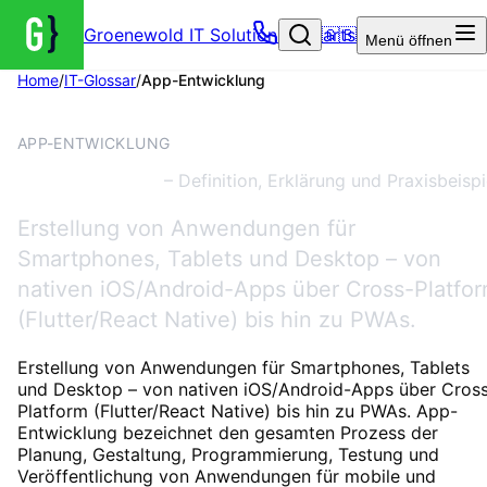
Groenewold IT Solutions – Startseite
🇬🇧
Menü
öffnen
Home
/
IT-Glossar
/
App-Entwicklung
ENTWICKLUNG
APP-ENTWICKLUNG
App-Entwicklung
– Definition, Erklärung und Praxisbeispi
Erstellung von Anwendungen für
Smartphones, Tablets und Desktop – von
nativen iOS/Android-Apps über Cross-Platfo
(Flutter/React Native) bis hin zu PWAs.
Erstellung von Anwendungen für Smartphones, Tablets
und Desktop – von nativen iOS/Android-Apps über Cros
Platform (Flutter/React Native) bis hin zu PWAs. App-
Entwicklung bezeichnet den gesamten Prozess der
Planung, Gestaltung, Programmierung, Testung und
Veröffentlichung von Anwendungen für mobile und