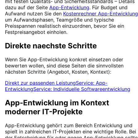
mit festen Qualitäts- und Sicherheitsstandards – Details
dazu auf der Seite
App-Entwicklung
. Für Budget und
Aufwand nutzen Sie den
Kostenrechner App-Entwicklung
um Aufwandsphasen, Teamgröße und typische
Preisspannen realistisch einzuordnen, bevor Sie ein
Festpreisangebot einholen.
Direkte naechste Schritte
Wenn Sie
App-Entwicklung
konkret einsetzen oder
bewerten wollen, sind diese Seiten die sinnvollsten
nächsten Schritte (Angebot, Kosten, Kontext):
Direkt zur passenden Leistung
Service: App-
Entwicklung
Service: Individuelle Softwareentwicklung
App-Entwicklung
im Kontext
moderner IT-Projekte
App-Entwicklung
gehört zum Bereich
Entwicklung
und
spielt in zahlreichen IT-Projekten eine wichtige Rolle. Bei
der Entscheidung für oder gegen
App-Entwicklung
sollt