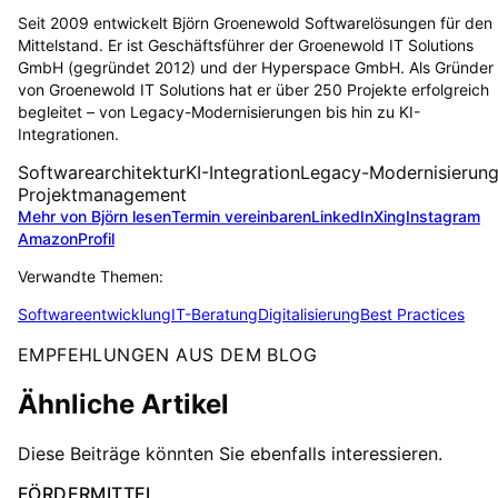
Seit 2009 entwickelt Björn Groenewold Softwarelösungen für den
Mittelstand. Er ist Geschäftsführer der Groenewold IT Solutions
GmbH (gegründet 2012) und der Hyperspace GmbH. Als Gründer
von Groenewold IT Solutions hat er über 250 Projekte erfolgreich
begleitet – von Legacy-Modernisierungen bis hin zu KI-
Integrationen.
Softwarearchitektur
KI-Integration
Legacy-Modernisierun
Projektmanagement
Mehr von Björn lesen
Termin vereinbaren
LinkedIn
Xing
Instagram
Amazon
Profil
Verwandte Themen:
Softwareentwicklung
IT-Beratung
Digitalisierung
Best Practices
EMPFEHLUNGEN AUS DEM BLOG
Ähnliche Artikel
Diese Beiträge könnten Sie ebenfalls interessieren.
FÖRDERMITTEL