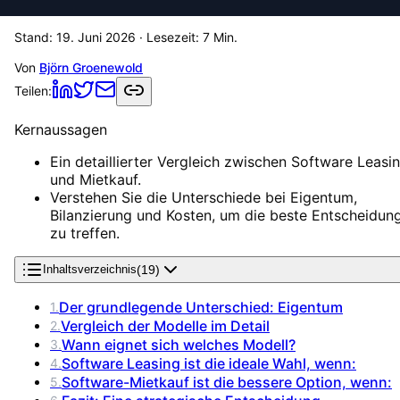
Stand:
19. Juni 2026
· Lesezeit:
7
Min.
Von
Björn Groenewold
Teilen:
Kernaussagen
Ein detaillierter Vergleich zwischen Software Leasi
und Mietkauf.
Verstehen Sie die Unterschiede bei Eigentum,
Bilanzierung und Kosten, um die beste Entscheidun
zu treffen.
(
19
)
Inhaltsverzeichnis
Der grundlegende Unterschied: Eigentum
1
.
Vergleich der Modelle im Detail
2
.
Wann eignet sich welches Modell?
3
.
Software Leasing ist die ideale Wahl, wenn:
4
.
Software-Mietkauf ist die bessere Option, wenn:
5
.