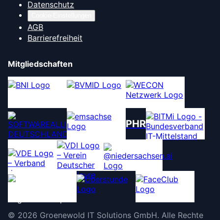
Datenschutz
Cookie-Einstellungen
AGB
Barrierefreiheit
Mitgliedschaften
PHR
©
2026
Groenewold IT Solutions GmbH
.
Alle Rechte