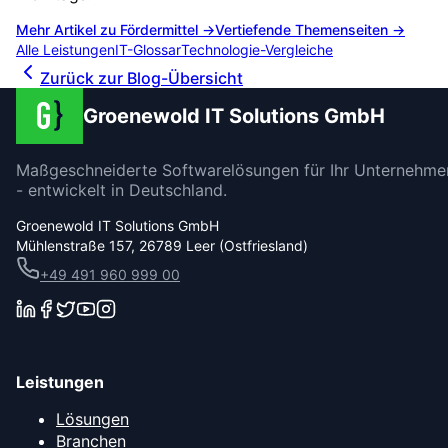
Mehr Artikel zu
Fördermittel
→
Vertiefende Themenseiten →
Alle Leistungen
IT-Glossar
Technologie-Vergleiche
Zurück zur Blog-Übersicht
Groenewold IT Solutions GmbH
Maßgeschneiderte Softwarelösungen für Ihr Unternehme
- entwickelt in Deutschland.
Groenewold IT Solutions GmbH
Mühlenstraße 157, 26789 Leer (Ostfriesland)
+49 491 960 999 00
Leistungen
Lösungen
Branchen