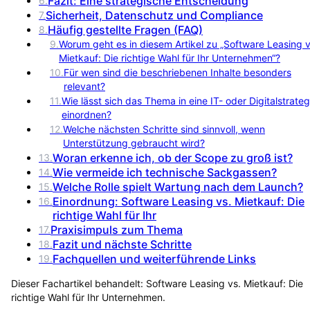
Fazit: Eine strategische Entscheidung
6
.
Sicherheit, Datenschutz und Compliance
7
.
Häufig gestellte Fragen (FAQ)
8
.
9
.
Worum geht es in diesem Artikel zu „Software Leasing v
Mietkauf: Die richtige Wahl für Ihr Unternehmen“?
10
.
Für wen sind die beschriebenen Inhalte besonders
relevant?
11
.
Wie lässt sich das Thema in eine IT- oder Digitalstrateg
einordnen?
12
.
Welche nächsten Schritte sind sinnvoll, wenn
Unterstützung gebraucht wird?
Woran erkenne ich, ob der Scope zu groß ist?
13
.
Wie vermeide ich technische Sackgassen?
14
.
Welche Rolle spielt Wartung nach dem Launch?
15
.
Einordnung: Software Leasing vs. Mietkauf: Die
16
.
richtige Wahl für Ihr
Praxisimpuls zum Thema
17
.
Fazit und nächste Schritte
18
.
Fachquellen und weiterführende Links
19
.
Dieser Fachartikel behandelt:
Software Leasing vs. Mietkauf: Die
richtige Wahl für Ihr Unternehmen
.