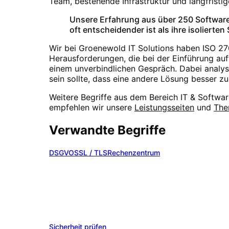
Team, bestehende Infrastruktur und langfristig
Unsere Erfahrung aus über 250 Software
oft entscheidender ist als ihre isolierten
Wir bei Groenewold IT Solutions haben
ISO 27
Herausforderungen, die bei der Einführung auft
einem unverbindlichen Gespräch. Dabei analys
sein sollte, dass eine andere Lösung besser zu
Weitere Begriffe aus dem Bereich
IT & Softwa
empfehlen wir unsere
Leistungsseiten
und
The
Verwandte Begriffe
DSGVO
SSL / TLS
Rechenzentrum
ISO 27001 in Ihrem Projekt ei
Wir beraten Sie gerne zu
ISO 27001
und finden
Projekten.
Sicherheit prüfen