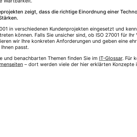
e Wartbarkeit.
projekten zeigt, dass die richtige Einordnung einer Tech
 Stärken.
001
in verschiedenen Kundenprojekten eingesetzt und kenne
reten können. Falls Sie unsicher sind, ob
ISO 27001
für Ihr
ieren wir Ihre konkreten Anforderungen und geben eine eh
 Ihnen passt.
re
und benachbarten Themen finden Sie im
IT-Glossar
. Für
menseiten
– dort werden viele der hier erklärten Konzepte i
nsetzen?
 die optimale Lösung für Ihre Anforderungen. Profitieren S