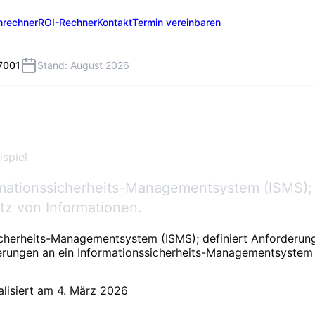
nrechner
ROI-Rechner
Kontakt
Termin vereinbaren
7001
Stand: August 2026
ispiel
formationssicherheits-Managementsystem (ISMS);
 von Informationen.
nssicherheits-Managementsystem (ISMS); definiert Anforde
erungen an ein Informationssicherheits-Managementsystem 
alisiert am
4. März 2026