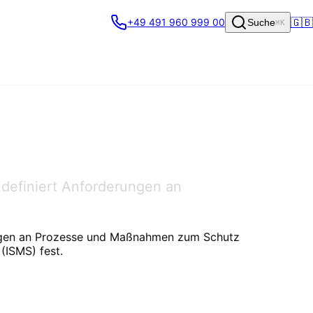
🇬🇧
+49 491 960 999 00
Suche
⌘K
 definiert Anforderungen an
rungen an Prozesse und Maßnahmen zum Schutz
(ISMS) fest.