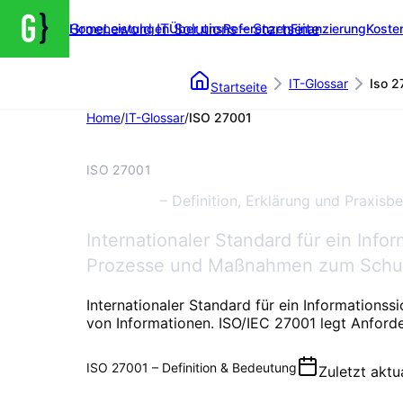
Groenewold IT Solutions – Startseite
Home
Leistungen
Über uns
Referenzen
Finanzierung
Koste
IT-Glossar
Iso 2
Startseite
Home
/
IT-Glossar
/
ISO 27001
IT & SOFTWARE
ISO 27001
ISO 27001
– Definition, Erklärung und Praxisbe
Internationaler Standard für ein In
Prozesse und Maßnahmen zum Schutz
Internationaler Standard für ein Informatio
von Informationen. ISO/IEC 27001 legt Anford
ISO 27001 – Definition & Bedeutung
Zuletzt aktu