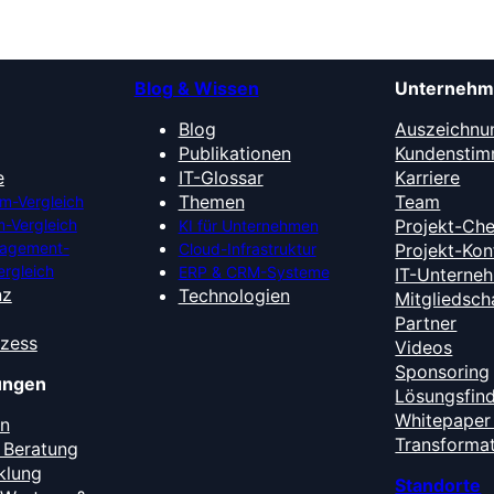
Blog & Wissen
Unterneh
Blog
Auszeichnu
Publikationen
Kundensti
e
IT-Glossar
Karriere
Themen
Team
m-Vergleich
-Vergleich
Projekt-Ch
KI für Unternehmen
nagement-
Cloud-Infrastruktur
Projekt-Kon
ergleich
ERP & CRM-Systeme
IT-Unterne
nz
Technologien
Mitgliedsch
Partner
ozess
Videos
Sponsoring
tungen
Lösungsfin
Whitepaper 
en
Transforma
 Beratung
klung
Standorte