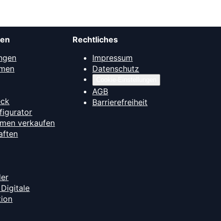
men
Rechtliches
ngen
Impressum
mmen
Datenschutz
Cookie-Einstellungen
AGB
eck
Barrierefreiheit
figurator
hmen verkaufen
aften
der
Digitale
tion