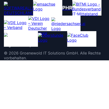
PHR
©
2026
Groenewold IT Solutions GmbH
.
Alle Rechte
vorbehalten.