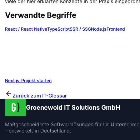
viele der hier erklärten Konzepte in der Praxis eingeordne
Verwandte Begriffe
React / React Native
TypeScript
SSR / SSG
Node.js
Frontend
Moderne Webanwendung mit Next.j
Wir beraten Sie gerne zu
Next.js
und finden die optimale
Lösung für Ihre Anforderungen. Profitieren Sie von unser
Erfahrung aus über 200 Projekten.
Next.js-Projekt starten
Unverbindlich beraten lassen
Zurück zum IT-Glossar
Groenewold IT Solutions GmbH
Maßgeschneiderte Softwarelösungen für Ihr Unternehme
- entwickelt in Deutschland.