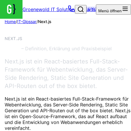
Groenewold IT Solutions – Startseite
🇬🇧
Menü
öffnen
Home
/
IT-Glossar
/
Next.js
ENTWICKLUNG
NEXT.JS
Next.js
– Definition, Erklärung und Praxisbeispiel
Next.js ist ein React-basiertes Full-Stack-
Framework für Webentwicklung, das Server-
Side Rendering, Static Site Generation und
API-Routen out of the box bietet.
Next.js ist ein React-basiertes Full-Stack-Framework für
Webentwicklung, das Server-Side Rendering, Static Site
Generation und API-Routen out of the box bietet. Next.js
ist ein Open-Source-Framework, das auf React aufbaut
und die Entwicklung von Webanwendungen erheblich
vereinfacht.