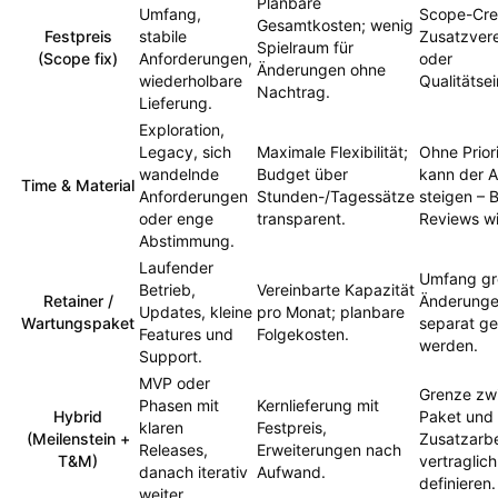
Planbare
Umfang,
Scope-Cre
Gesamtkosten; wenig
Festpreis
stabile
Zusatzver
Spielraum für
(Scope fix)
Anforderungen,
oder
Änderungen ohne
wiederholbare
Qualitätse
Nachtrag.
Lieferung.
Exploration,
Legacy, sich
Maximale Flexibilität;
Ohne Prior
wandelnde
Budget über
kann der 
Time & Material
Anforderungen
Stunden-/Tagessätze
steigen – 
oder enge
transparent.
Reviews wi
Abstimmung.
Laufender
Umfang gr
Betrieb,
Vereinbarte Kapazität
Retainer /
Änderunge
Updates, kleine
pro Monat; planbare
Wartungspaket
separat ge
Features und
Folgekosten.
werden.
Support.
MVP oder
Grenze zw
Phasen mit
Kernlieferung mit
Hybrid
Paket und
klaren
Festpreis,
(Meilenstein +
Zusatzarbe
Releases,
Erweiterungen nach
T&M)
vertraglich
danach iterativ
Aufwand.
definieren.
weiter.