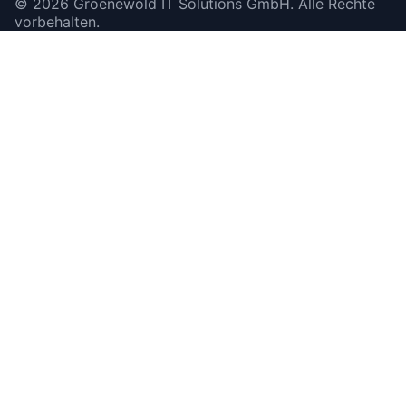
©
2026
Groenewold IT Solutions GmbH
.
Alle Rechte
vorbehalten.