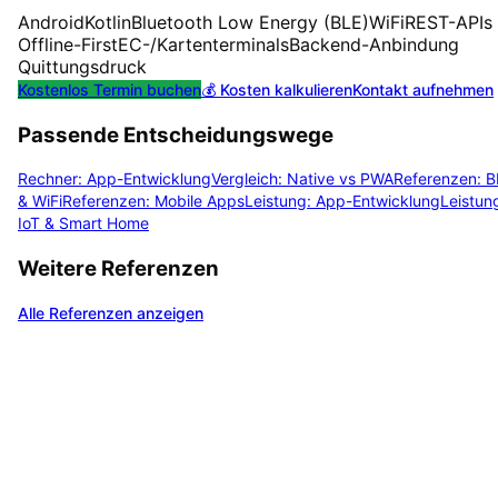
Android
Kotlin
Bluetooth Low Energy (BLE)
WiFi
REST-APIs
Offline-First
EC-/Kartenterminals
Backend-Anbindung
Quittungsdruck
Kostenlos Termin buchen
💰 Kosten kalkulieren
Kontakt aufnehmen
Passende Entscheidungswege
Rechner: App-Entwicklung
Vergleich: Native vs PWA
Referenzen: B
& WiFi
Referenzen: Mobile Apps
Leistung: App-Entwicklung
Leistun
IoT & Smart Home
Weitere Referenzen
Alle Referenzen anzeigen
Planen Sie ein ähnliches
Projekt?
Nutzen Sie unsere interaktiven Kostenrechner für eine
erste Einschätzung – kostenlos und unverbindlich. Oder