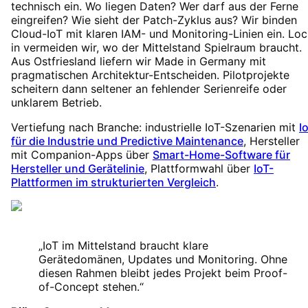
technisch ein. Wo liegen Daten? Wer darf aus der Ferne
eingreifen? Wie sieht der Patch-Zyklus aus? Wir binden
Cloud-IoT mit klaren IAM- und Monitoring-Linien ein. Loc
in vermeiden wir, wo der Mittelstand Spielraum braucht.
Aus Ostfriesland liefern wir Made in Germany mit
pragmatischen Architektur-Entscheiden. Pilotprojekte
scheitern dann seltener an fehlender Serienreife oder
unklarem Betrieb.
Vertiefung nach Branche: industrielle IoT-Szenarien mit
I
für die Industrie und Predictive Maintenance
, Hersteller
mit Companion-Apps über
Smart-Home-Software für
Hersteller und Gerätelinie
, Plattformwahl über
IoT-
Plattformen im strukturierten Vergleich
.
„
IoT im Mittelstand braucht klare
Gerätedomänen, Updates und Monitoring. Ohne
diesen Rahmen bleibt jedes Projekt beim Proof-
of-Concept stehen.
“