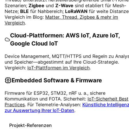
Szenarien;
Zigbee
und
Z-Wave
sind etabliert für Mesh-
Netze;
BLE
für Nahbereich;
LoRaWAN
für weite Distanze
Vergleich im Blog:
Matter, Thread, Zigbee & mehr im
Vergleich
.
Cloud-Plattformen: AWS IoT, Azure IoT,
Google Cloud IoT
Device Management, MQTT/HTTPS und Regeln zu Analy
und Speicher—abgestimmt auf Ihre Cloud-Strategie.
Vergleich:
IoT-Plattformen im Vergleich
.
Embedded Software & Firmware
Firmware für ESP32, STM32, nRF u. a., sichere
Kommunikation und FOTA. Sicherheit:
IoT-Sicherheit Best
Practices
. Für Telemetrie-Analysen:
Künstliche Intelligen
zur Auswertung Ihrer IoT-Daten
.
Projekt-Referenzen