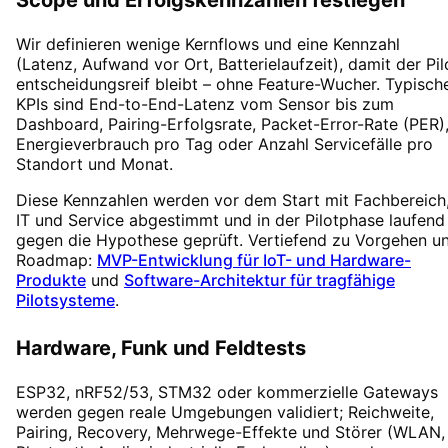
Scope und Erfolgskennzahlen festlegen
Wir definieren wenige Kernflows und eine Kennzahl
(Latenz, Aufwand vor Ort, Batterielaufzeit), damit der Pil
entscheidungsreif bleibt – ohne Feature-Wucher. Typisch
KPIs sind End-to-End-Latenz vom Sensor bis zum
Dashboard, Pairing-Erfolgsrate, Packet-Error-Rate (PER)
Energieverbrauch pro Tag oder Anzahl Servicefälle pro
Standort und Monat.
Diese Kennzahlen werden vor dem Start mit Fachbereich
IT und Service abgestimmt und in der Pilotphase laufend
gegen die Hypothese geprüft. Vertiefend zu Vorgehen u
Roadmap:
MVP-Entwicklung für IoT- und Hardware-
Produkte
und
Software-Architektur für tragfähige
Pilotsysteme
.
Hardware, Funk und Feldtests
ESP32, nRF52/53, STM32 oder kommerzielle Gateways
werden gegen reale Umgebungen validiert; Reichweite,
Pairing, Recovery, Mehrwege-Effekte und Störer (WLAN,