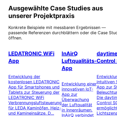
Ausgewählte Case Studies aus
unserer Projektpraxis
Konkrete Beispiele mit messbaren Ergebnissen —
passende Referenzen durchblättern oder die Case Stu
öffnen.
Smart Home
IoT & Umwelt
Smart Ho
LEDATRONIC WiFi
InAirQ
daytim
App
Luftqualitäts-
Control
App
Entwicklung der
Entwicklu
kostenlosen LEDATRONIC
intuitive
Entwicklung einer
App für Smartphones und
App zur S
innovativen IoT-
Tablets zur Steuerung der
Beleuchtu
App zur
LEDATRONIC WiFi
Die dayti
Überwachung
Verbrennungsluftsteuerung
Control S
der Luftqualität
für LEDA Kaminöfen, Heiz-
ermöglich
in Innenräumen.
und Kamineinsätze. D…
Lichtszena
InAirQ verbindet