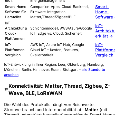
(IIoT)
Energiemanagement
Smart-
Smart-Home-
Companion-Apps, Cloud-Backend,
Home-
Software für
Firmware-Integration,
Software
Hersteller
Matter/Thread/Zigbee/BLE
IoT-
IoT-
Architektur &
Schichtenmodell, AWS/Azure/Google
Architekt
Cloud-
IoT, Edge vs. Cloud, Sicherheit
erklärt →
Plattformen
IoT-
IoT-
AWS IoT, Azure IoT Hub, Google
Plattform
Plattformen-
Cloud IoT – Kosten, Features,
Vergleich
Vergleich
Skalierbarkeit
IoT-Entwicklung in Ihrer Region:
Leer
,
Oldenburg
,
Hamburg
,
München
,
Berlin
,
Hannover
,
Essen
,
Stuttgart
–
alle Standorte
ansehen
.
Konnektivität: Matter, Thread, Zigbee, Z-
Wave, BLE, LoRaWAN
Die Wahl des Protokolls hängt von Reichweite,
Stromverbrauch und Interoperabilität ab.
Matter
(mit
Thread) unterstützt herstellerübergreifende Smart-Home