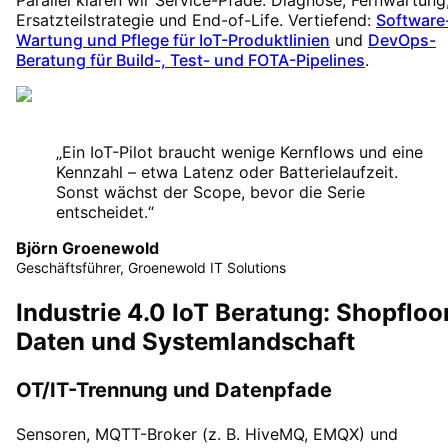
Parallel klären wir Service-Pfade: Diagnose, Fernwartung
Ersatzteilstrategie und End-of-Life. Vertiefend:
Software
Wartung und Pflege für IoT-Produktlinien
und
DevOps-
Beratung für Build-, Test- und FOTA-Pipelines
.
„
Ein IoT-Pilot braucht wenige Kernflows und eine
Kennzahl – etwa Latenz oder Batterielaufzeit.
Sonst wächst der Scope, bevor die Serie
entscheidet.
“
Björn Groenewold
Geschäftsführer, Groenewold IT Solutions
Industrie 4.0 IoT Beratung: Shopfloor
Daten und Systemlandschaft
OT/IT-Trennung und Datenpfade
Sensoren, MQTT-Broker (z. B. HiveMQ, EMQX) und