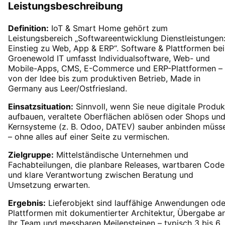
Leistungsbeschreibung
Definition:
IoT & Smart Home gehört zum
Leistungsbereich „Softwareentwicklung Dienstleistungen
Einstieg zu Web, App & ERP“. Software & Plattformen bei
Groenewold IT umfasst Individualsoftware, Web- und
Mobile-Apps, CMS, E-Commerce und ERP-Plattformen –
von der Idee bis zum produktiven Betrieb, Made in
Germany aus Leer/Ostfriesland.
Einsatzsituation:
Sinnvoll, wenn Sie neue digitale Produk
aufbauen, veraltete Oberflächen ablösen oder Shops un
Kernsysteme (z. B. Odoo, DATEV) sauber anbinden müss
– ohne alles auf einer Seite zu vermischen.
Zielgruppe:
Mittelständische Unternehmen und
Fachabteilungen, die planbare Releases, wartbaren Code
und klare Verantwortung zwischen Beratung und
Umsetzung erwarten.
Ergebnis:
Lieferobjekt sind lauffähige Anwendungen ode
Plattformen mit dokumentierter Architektur, Übergabe a
Ihr Team und messbaren Meilensteinen – typisch 3 bis 6