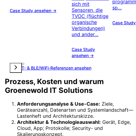
programmi
sich mit
sp…
Sensoren, die
Case Study ansehen →
TVOC (flüchtige
organische
Case Study
Verbindungen)
und ander…
Case Study
ansehen →
Alle IoT- & BLE/WiFi-Referenzen ansehen
Prozess, Kosten und warum
Groenewold IT Solutions
Anforderungsanalyse & Use-Case:
Ziele,
Geräteanzahl, Datenarten und Systemlandschaft—
Lastenheft und Architekturskizze.
Architektur & Technologieauswahl:
Gerät, Edge,
Cloud, App; Protokolle; Security- und
Skalierungskonzept.