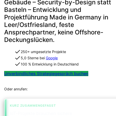
Gebäude – Security-by-Design statt
Basteln – Entwicklung und
Projektführung Made in Germany in
Leer/Ostfriesland, feste
Ansprechpartner, keine Offshore-
Deckungslücken.
250+ umgesetzte Projekte
5,0 Sterne bei
Google
100 % Entwicklung in Deutschland
Unverbindliches Strategiegespräch buchen
Projekt in 2 Minuten strukturiert einordnen
Oder anrufen:
+49 491 960 999 00
KURZ ZUSAMMENGEFASST
IoT-Projekte brauchen sichere