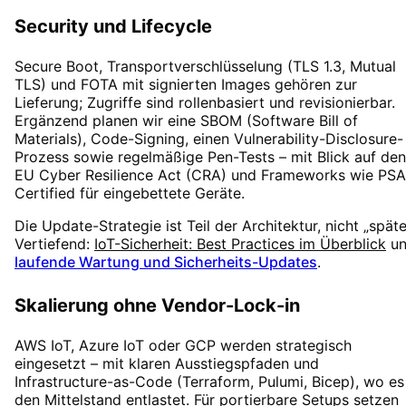
Security und Lifecycle
Secure Boot, Transportverschlüsselung (TLS 1.3, Mutual
TLS) und FOTA mit signierten Images gehören zur
Lieferung; Zugriffe sind rollenbasiert und revisionierbar.
Ergänzend planen wir eine SBOM (Software Bill of
Materials), Code-Signing, einen Vulnerability-Disclosure-
Prozess sowie regelmäßige Pen-Tests – mit Blick auf den
EU Cyber Resilience Act (CRA) und Frameworks wie PSA
Certified für eingebettete Geräte.
Die Update-Strategie ist Teil der Architektur, nicht „späte
Vertiefend:
IoT-Sicherheit: Best Practices im Überblick
u
laufende Wartung und Sicherheits-Updates
.
Skalierung ohne Vendor-Lock-in
AWS IoT, Azure IoT oder GCP werden strategisch
eingesetzt – mit klaren Ausstiegspfaden und
Infrastructure-as-Code (Terraform, Pulumi, Bicep), wo es
den Mittelstand entlastet. Für portierbare Setups setzen