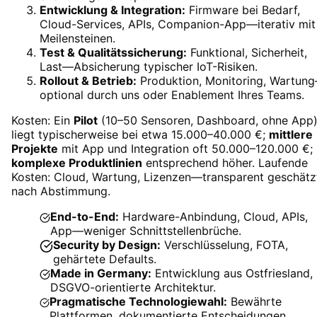
Entwicklung & Integration:
Firmware bei Bedarf,
Cloud-Services, APIs, Companion-App—iterativ mit
Meilensteinen.
Test & Qualitätssicherung:
Funktional, Sicherheit,
Last—Absicherung typischer IoT-Risiken.
Rollout & Betrieb:
Produktion, Monitoring, Wartun
optional durch uns oder Enablement Ihres Teams.
Kosten: Ein
Pilot
(10–50 Sensoren, Dashboard, ohne App
liegt typischerweise bei etwa 15.000–40.000 €;
mittlere
Projekte
mit App und Integration oft 50.000–120.000 €;
komplexe Produktlinien
entsprechend höher. Laufende
Kosten: Cloud, Wartung, Lizenzen—transparent geschätz
nach Abstimmung.
End-to-End:
Hardware-Anbindung, Cloud, APIs,
App—weniger Schnittstellenbrüche.
Security by Design:
Verschlüsselung, FOTA,
gehärtete Defaults.
Made in Germany:
Entwicklung aus Ostfriesland,
DSGVO-orientierte Architektur.
Pragmatische Technologiewahl:
Bewährte
Plattformen, dokumentierte Entscheidungen.