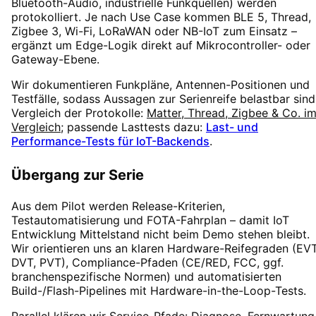
Bluetooth-Audio, industrielle Funkquellen) werden
protokolliert. Je nach Use Case kommen BLE 5, Thread,
Zigbee 3, Wi-Fi, LoRaWAN oder NB-IoT zum Einsatz –
ergänzt um Edge-Logik direkt auf Mikrocontroller- oder
Gateway-Ebene.
Wir dokumentieren Funkpläne, Antennen-Positionen und
Testfälle, sodass Aussagen zur Serienreife belastbar sind
Vergleich der Protokolle:
Matter, Thread, Zigbee & Co. i
Vergleich
; passende Lasttests dazu:
Last- und
Performance-Tests für IoT-Backends
.
Übergang zur Serie
Aus dem Pilot werden Release-Kriterien,
Testautomatisierung und FOTA-Fahrplan – damit IoT
Entwicklung Mittelstand nicht beim Demo stehen bleibt.
Wir orientieren uns an klaren Hardware-Reifegraden (EVT
DVT, PVT), Compliance-Pfaden (CE/RED, FCC, ggf.
branchen­spezifische Normen) und automatisierten
Build-/Flash-Pipelines mit Hardware-in-the-Loop-Tests.