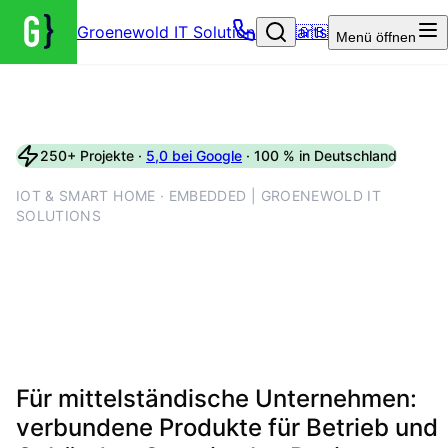
Groenewold IT Solutions – Startseite
🇬🇧
Menü
öffnen
250+ Projekte ·
5,0 bei Google
· 100 % in Deutschland
IOT & SMART HOME · EMBEDDED | GROENEWOLD IT
SOLUTIONS
IoT-Entwicklung mit
Gerätetest, Firmware-Pipelin
und sicheren Schnittstellen
Für mittelständische Unternehmen:
verbundene Produkte für Betrieb und