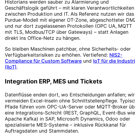
Historians werden sauber zu Alarmierung und
Geschäftslogik geführt – mit klaren Verantwortlichkeiten
zwischen Produktion und IT. Als Referenz nutzen wir das
Purdue-Modell mit eigener OT-Zone, abgeschotteter DM
und nur dort zugelassenen Protokollen (OPC UA, MQTT
mit TLS, Modbus/TCP über Gateways) – statt Anlagen
direkt ins Office-Netz zu hängen.
So bleiben Maschinen patchbar, ohne Sicherheits- oder
Verfügbarkeitsrisiken zu erhöhen. Vertiefend:
NIS2-
Compliance für Custom Software
und
IoT für die Industr
(IIoT)
.
Integration ERP, MES und Tickets
Datenflüsse enden dort, wo Entscheidungen anfallen; wir
vermeiden Excel-Inseln ohne Schnittstellenpflege. Typis
Pfade führen vom OPC-UA-Server oder MQTT-Broker üb
eine Integrations-Schicht (REST, GraphQL, Event-Bus wie
Apache Kafka) in SAP, Microsoft Dynamics, Odoo oder
spezialisierte MES-Systeme – inklusive Rückkanal für
Auftragsdaten und Stammdaten.