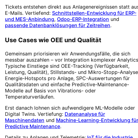
Tickets entstehen direkt aus Anlagenereignissen statt au
E-Mails. Vertiefend:
Schnittstellen-Entwicklung für ERP-
und MES-Anbindung
,
Odoo-ERP-Integration
und
passende Datenbanklösungen für Zeitreihen
.
Use Cases wie OEE und Qualität
Gemeinsam priorisieren wir Anwendungsfälle, die sich
messbar auszahlen – vor Integration komplexer Analytics
Typische Einstiege sind OEE-Tracking (Verfügbarkeit,
Leistung, Qualität), Stillstands- und Mikro-Stopp-Analyse
Energie-Hotspots pro Anlage, SPC-Auswertungen für
Qualitätsdaten und einfache Predictive-Maintenance-
Modelle auf Basis von Vibrations- oder
Temperaturverläufen.
Erst danach lohnen sich aufwendigere ML-Modelle oder
Digital Twins. Vertiefung:
Datenanalyse für
Maschinendaten
und
Machine-Learning-Entwicklung fü
Predictive Maintenance
.
Details zu Anlagen und Telemetrie:
IoT für die Industrie
.