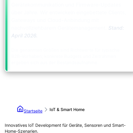
Gerätekommunikation und Firmware-Updates
über Jahre. Wir entwickeln eingebettete Clients,
Gateways und Cloud-Anbindung mit
nachvollziehbarem Gerätemanagement.
Stand:
April 2026
.
Die genannten Größen sind Richtwerte für typische
B2B-Vorhaben; konkrete Budgets und Zeitrahmen
ergeben sich aus der Bestandsaufnahme.
IoT & Smart Home
Startseite
Innovatives IoT Development für Geräte, Sensoren und Smart-
Home-Szenarien.