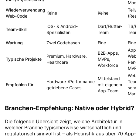
Mod
Wiederverwendung
Teil
Keine
Keine
Web-Code
(Re
iOS- & Android-
Dart/Flutter-
TS/
Team-Skill
Spezialisten
Team
Tea
Wartung
Zwei Codebasen
Eine
Eine
App
B2B-Apps,
Premium, Hardware,
Web
Typische Projekte
MVPs,
Healthcare
Pen
Workforce
MV
Web
Mittelstand
Hardware-/Performance-
Tea
Empfohlen für
mit eigenem
getriebene Cases
schn
App-Team
Mar
Branchen-Empfehlung: Native oder Hybrid?
Die folgende Übersicht zeigt, welche Architektur in
welcher Branche typischerweise wirtschaftlich und
regulatorisch sinnvoll ist – als Heuristik aus über 70 App-