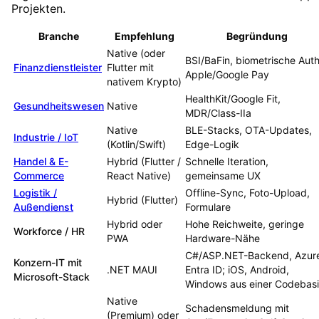
Projekten.
Branche
Empfehlung
Begründung
Native (oder
BSI/BaFin, biometrische Auth
Finanzdienstleister
Flutter mit
Apple/Google Pay
nativem Krypto)
HealthKit/Google Fit,
Gesundheitswesen
Native
MDR/Class-IIa
Native
BLE-Stacks, OTA-Updates,
Industrie / IoT
(Kotlin/Swift)
Edge-Logik
Handel & E-
Hybrid (Flutter /
Schnelle Iteration,
Commerce
React Native)
gemeinsame UX
Logistik /
Offline-Sync, Foto-Upload,
Hybrid (Flutter)
Außendienst
Formulare
Hybrid oder
Hohe Reichweite, geringe
Workforce / HR
PWA
Hardware-Nähe
C#/ASP.NET-Backend, Azur
Konzern-IT mit
.NET MAUI
Entra ID; iOS, Android,
Microsoft-Stack
Windows aus einer Codebasi
Native
Schadensmeldung mit
(Premium) oder