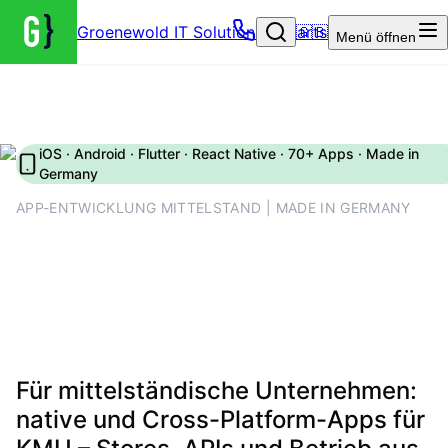
Groenewold IT Solutions – Startseite
🇬🇧
Menü
öffnen
iOS · Android · Flutter · React Native · 70+ Apps · Made in
Germany
APP-ENTWICKLUNG MITTELSTAND | MADE IN GERMANY
App entwickeln lassen – mit
planbaren Releases und
messbarem Nutzen
Für mittelständische Unternehmen:
native und Cross-Platform-Apps für