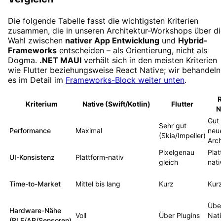
Die folgende Tabelle fasst die wichtigsten Kriterien
zusammen, die in unseren Architektur-Workshops über di
Wahl zwischen
nativer App Entwicklung
und
Hybrid-
Frameworks
entscheiden – als Orientierung, nicht als
Dogma.
.NET MAUI
verhält sich in den meisten Kriterien
wie Flutter beziehungsweise React Native; wir behandeln
es im Detail im
Frameworks-Block weiter unten
.
Kriterium
Native (Swift/Kotlin)
Flutter
N
Gut 
Sehr gut
Performance
Maximal
neu
(Skia/Impeller)
Arch
Pixelgenau
Plat
UI-Konsistenz
Plattform-nativ
gleich
nati
Time-to-Market
Mittel bis lang
Kurz
Kur
Übe
Hardware-Nähe
Voll
Über Plugins
Nat
(BLE/AR/Sensoren)