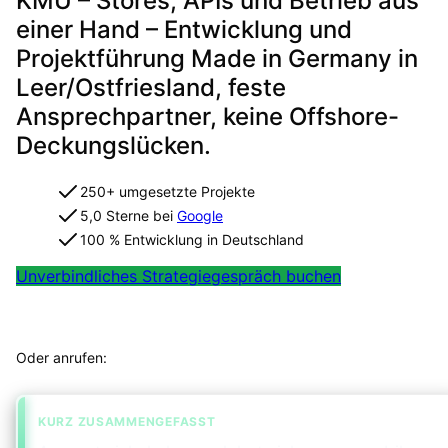
KMU – Stores, APIs und Betrieb aus
einer Hand – Entwicklung und
Projektführung Made in Germany in
Leer/Ostfriesland, feste
Ansprechpartner, keine Offshore-
Deckungslücken.
250+ umgesetzte Projekte
5,0 Sterne bei
Google
100 % Entwicklung in Deutschland
Unverbindliches Strategiegespräch buchen
Projekt in 2 Minuten strukturiert einordnen
App-Kosten berechne
Webentwicklung für Apps & Web
Oder anrufen:
+49 491 960 999 00
KURZ ZUSAMMENGEFASST