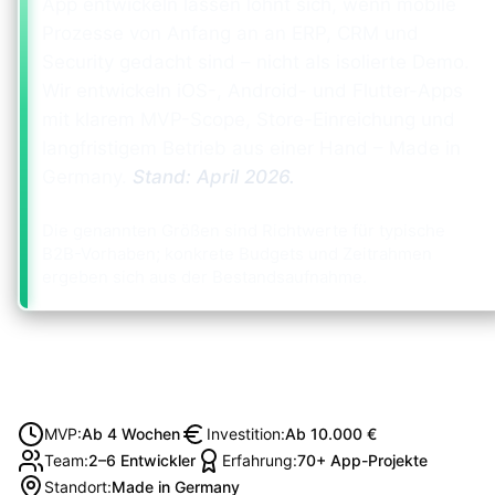
App entwickeln lassen lohnt sich, wenn mobile
Prozesse von Anfang an an ERP, CRM und
Security gedacht sind – nicht als isolierte Demo.
Wir entwickeln iOS-, Android- und Flutter-Apps
mit klarem MVP-Scope, Store-Einreichung und
langfristigem Betrieb aus einer Hand – Made in
Germany.
Stand:
April 2026
.
Die genannten Größen sind Richtwerte für typische
B2B-Vorhaben; konkrete Budgets und Zeitrahmen
ergeben sich aus der Bestandsaufnahme.
MVP
:
Ab 4 Wochen
Investition
:
Ab 10.000 €
Team
:
2–6 Entwickler
Erfahrung
:
70+ App-Projekte
Standort
:
Made in Germany