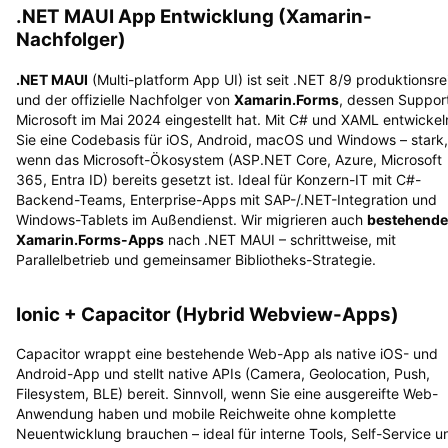
.NET MAUI App Entwicklung (Xamarin-
Nachfolger)
.NET MAUI
(Multi-platform App UI) ist seit .NET 8/9 produktionsre
und der offizielle Nachfolger von
Xamarin.Forms
, dessen Suppor
Microsoft im Mai 2024 eingestellt hat. Mit C# und XAML entwickel
Sie eine Codebasis für iOS, Android, macOS und Windows – stark,
wenn das Microsoft-Ökosystem (ASP.NET Core, Azure, Microsoft
365, Entra ID) bereits gesetzt ist. Ideal für Konzern-IT mit C#-
Backend-Teams, Enterprise-Apps mit SAP-/.NET-Integration und
Windows-Tablets im Außendienst. Wir migrieren auch
bestehende
Xamarin.Forms-Apps
nach .NET MAUI – schrittweise, mit
Parallelbetrieb und gemeinsamer Bibliotheks-Strategie.
Ionic + Capacitor (Hybrid Webview-Apps)
Capacitor wrappt eine bestehende Web-App als native iOS- und
Android-App und stellt native APIs (Camera, Geolocation, Push,
Filesystem, BLE) bereit. Sinnvoll, wenn Sie eine ausgereifte Web-
Anwendung haben und mobile Reichweite ohne komplette
Neuentwicklung brauchen – ideal für interne Tools, Self-Service u