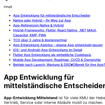
Inhalt
App Entwicklung für mittelständische Entscheider
Native oder Hybrid – Ihr Weg zur App
App-Referenzen Native & Hybrid
Hybrid-Frameworks: Flutter, React Native, .NET MAUI,
Capacitor, KMP, PWA
TCO über 3 Jahre & Kostenrechner
App Entwicklung Agentur – eigene App entwickeln lassen
iOS- und Android-App-Entwicklung im Detail
Flutter App Entwicklung als einheitliche Codebasis
Mobile App Development: Roadmap, CI/CD & Ownership
Betrieb nach Launch: Wartung & DSGVO
Bereit für Ihre App
App Entwicklung für
mittelständische Entscheide
App-Entwicklung Mittelstand
ist für viele KMU der Hebe
Vertrieb, Service oder interne Abläufe mobil zu machen.