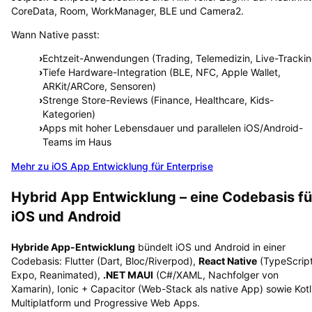
CoreData, Room, WorkManager, BLE und Camera2.
Wann Native passt:
›
Echtzeit-Anwendungen (Trading, Telemedizin, Live-Trackin
›
Tiefe Hardware-Integration (BLE, NFC, Apple Wallet,
ARKit/ARCore, Sensoren)
›
Strenge Store-Reviews (Finance, Healthcare, Kids-
Kategorien)
›
Apps mit hoher Lebensdauer und parallelen iOS/Android-
Teams im Haus
Mehr zu iOS App Entwicklung für Enterprise
Hybrid App Entwicklung – eine Codebasis fü
iOS und Android
Hybride App-Entwicklung
bündelt iOS und Android in einer
Codebasis: Flutter (Dart, Bloc/Riverpod),
React Native
(TypeScript
Expo, Reanimated),
.NET MAUI
(C#/XAML, Nachfolger von
Xamarin), Ionic + Capacitor (Web-Stack als native App) sowie Kotl
Multiplatform und Progressive Web Apps.