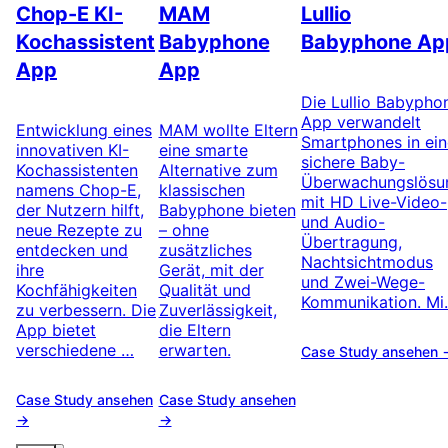
Chop-E KI-
MAM
Lullio
Kochassistent
Babyphone
Babyphone Ap
App
App
Die Lullio Babypho
App verwandelt
Entwicklung eines
MAM wollte Eltern
Smartphones in ein
innovativen KI-
eine smarte
sichere Baby-
Kochassistenten
Alternative zum
Überwachungslösu
namens Chop-E,
klassischen
mit HD Live-Video-
der Nutzern hilft,
Babyphone bieten
und Audio-
neue Rezepte zu
– ohne
Übertragung,
entdecken und
zusätzliches
Nachtsichtmodus
ihre
Gerät, mit der
und Zwei-Wege-
Kochfähigkeiten
Qualität und
Kommunikation. M
zu verbessern. Die
Zuverlässigkeit,
App bietet
die Eltern
verschiedene …
erwarten.
Case Study ansehen 
Case Study ansehen
Case Study ansehen
→
→