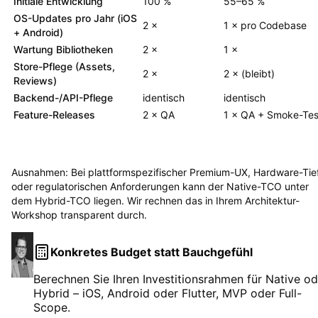
Initiale Entwicklung
100 %
55–65 %
OS-Updates pro Jahr (iOS
2 ×
1 × pro Codebase
+ Android)
Wartung Bibliotheken
2 ×
1 ×
Store-Pflege (Assets,
2 ×
2 × (bleibt)
Reviews)
Backend-/API-Pflege
identisch
identisch
Feature-Releases
2 × QA
1 × QA + Smoke-Tes
Summe relativ über 3
100 %
55–70 %
Jahre
Ausnahmen: Bei plattformspezifischer Premium-UX, Hardware-Tie
oder regulatorischen Anforderungen kann der Native-TCO unter
dem Hybrid-TCO liegen. Wir rechnen das in Ihrem Architektur-
Workshop transparent durch.
Konkretes Budget statt Bauchgefühl
Berechnen Sie Ihren Investitionsrahmen für Native od
Hybrid – iOS, Android oder Flutter, MVP oder Full-
Scope.