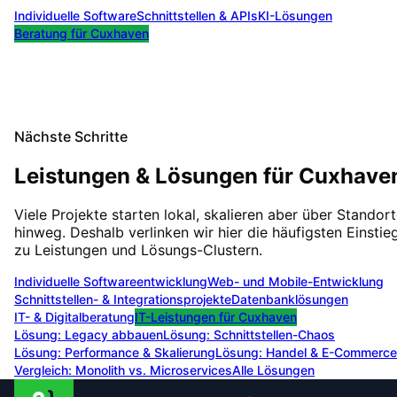
Individuelle Software
Schnittstellen & APIs
KI-Lösungen
Beratung für
Cuxhaven
Nächste Schritte
Leistungen & Lösungen für
Cuxhave
Viele Projekte starten lokal, skalieren aber über Standor
hinweg. Deshalb verlinken wir hier die häufigsten Einstie
zu Leistungen und Lösungs-Clustern.
Individuelle Softwareentwicklung
Web- und Mobile-Entwicklung
Schnittstellen- & Integrationsprojekte
Datenbanklösungen
IT- & Digitalberatung
IT-Leistungen für
Cuxhaven
Lösung:
Legacy abbauen
Lösung:
Schnittstellen-Chaos
Lösung:
Performance & Skalierung
Lösung:
Handel & E-Commerce
Vergleich: Monolith vs. Microservices
Alle Lösungen