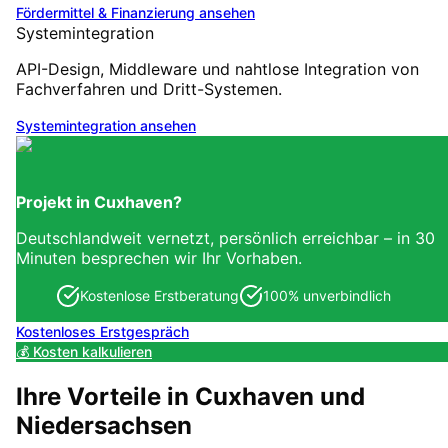
Fördermittel & Finanzierung
ansehen
Systemintegration
API-Design, Middleware und nahtlose Integration von
Fachverfahren und Dritt-Systemen.
Systemintegration
ansehen
Projekt in
Cuxhaven
?
Deutschlandweit vernetzt, persönlich erreichbar – in 30
Minuten besprechen wir Ihr Vorhaben.
Kostenlose Erstberatung
100% unverbindlich
Kostenloses Erstgespräch
💰 Kosten kalkulieren
Ihre Vorteile in
Cuxhaven
und
Niedersachsen