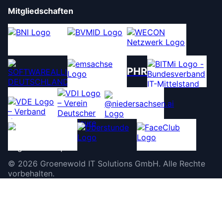
Mitgliedschaften
PHR
©
2026
Groenewold IT Solutions GmbH
.
Alle Rechte
vorbehalten.