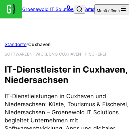
Groenewold IT Solutions – Startseite
🇬🇧
Menü
öffnen
Standorte
/
Cuxhaven
SOFTWAREENTWICKLUNG CUXHAVEN · FISCHEREI
IT-Dienstleister in
Cuxhaven
,
Niedersachsen
IT-Dienstleistungen in Cuxhaven und
Niedersachsen: Küste, Tourismus & Fischerei,
Niedersachsen – Groenewold IT Solutions
begleitet Unternehmen mit
Softwareentwicklung, Apps und digitaler