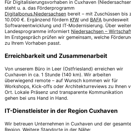
Für Digitalisierungsvorhaben in
Cuxhaven
(
Niedersachse
steht u. a. das Förderprogramm
Digitalbonus.Niedersachsen
bereit – mit Zuschüssen
bis 
10.000 €
. Ergänzend fördern
KfW
und
BAFA
bundesweit
Softwareentwicklung und IT-Modernisierung. Über weite
Landesprogramme informiert
Niedersachsen – Wirtschaf
Im Erstgespräch prüfen wir gemeinsam, welche Förderun
zu Ihrem Vorhaben passt.
Erreichbarkeit und Zusammenarbeit
Von unserem Büro in Leer (Ostfriesland) erreichen wir
Cuxhaven
in
ca. 1 Stunde
(
140
km). Wir arbeiten
überwiegend remote – auf Wunsch kommen wir für
Workshops, Kick-offs oder Architekturreviews zu Ihnen v
Ort. Lokale Präsenz und transparente Kommunikation
gehen bei uns Hand in Hand.
IT-Dienstleister in der Region
Cuxhaven
Wir betreuen Unternehmen in
Cuxhaven
und der gesamt
Region. Weitere Standorte in der Nähe: