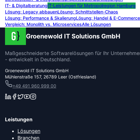
IT- & Digitalberatung
IT-Leistungen für
Metropolregion Hamburg
Lösung:
Legacy abbauen
Lösung:
Schnittstellen-Chaos
Lösung:
Performance & Skalierung
Lösung:
Handel & E-Commerce
Vergleich: Monolith vs. Microservices
Alle Lösungen
Groenewold IT Solutions GmbH
Maßgeschneiderte Softwarelösungen für Ihr Unternehme
- entwickelt in Deutschland.
Groenewold IT Solutions GmbH
Mühlenstraße 157, 26789 Leer (Ostfriesland)
+49 491 960 999 00
Leistungen
Lösungen
Branchen