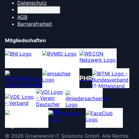
Datenschutz
Cookie-Einstellungen
AGB
Barrierefreiheit
Mitgliedschaften
PHR
©
2026
Groenewold IT Solutions GmbH
.
Alle Rechte