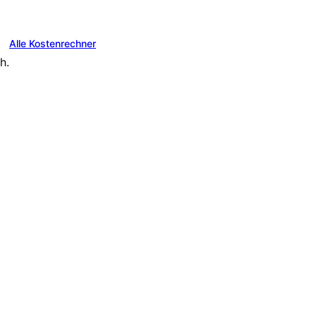
Alle Kostenrechner
h.
atung bis zur langfristigen