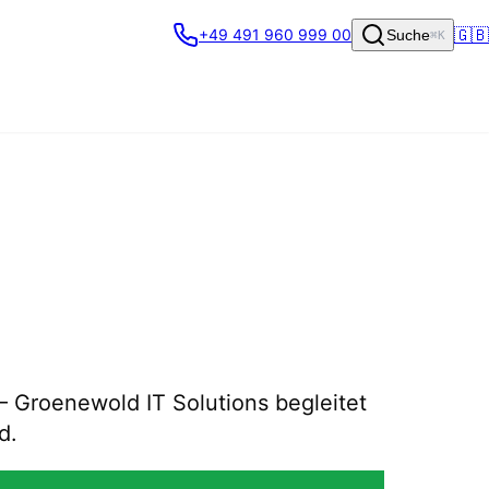
🇬🇧
+49 491 960 999 00
Suche
⌘K
 – Groenewold IT Solutions begleitet
d.