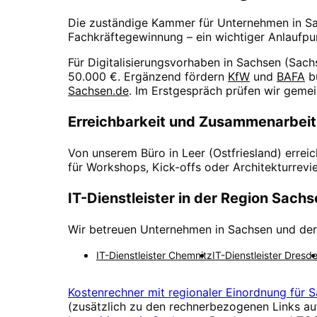
Die zuständige Kammer für Unternehmen in
S
Fachkräftegewinnung – ein wichtiger Anlaufpun
Für Digitalisierungsvorhaben in
Sachsen
(
Sach
50.000 €
. Ergänzend fördern
KfW
und
BAFA
b
Sachsen.de
. Im Erstgespräch prüfen wir geme
Erreichbarkeit und Zusammenarbeit
Von unserem Büro in Leer (Ostfriesland) errei
für Workshops, Kick-offs oder Architekturrev
IT-Dienstleister in der Region
Sachs
Wir betreuen Unternehmen in
Sachsen
und der
IT-Dienstleister
Chemnitz
IT-Dienstleister
Dresd
Kostenrechner mit regionaler Einordnung für
S
(zusätzlich zu den rechnerbezogenen Links au