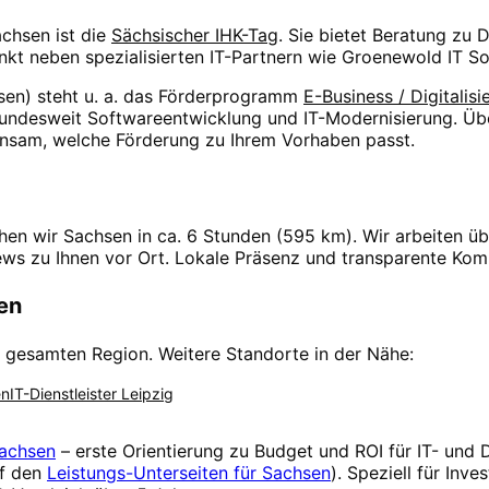
achsen
ist die
Sächsischer IHK-Tag
. Sie bietet Beratung zu 
kt neben spezialisierten IT-Partnern wie Groenewold IT So
sen
) steht u. a. das Förderprogramm
E-Business / Digitalis
undesweit Softwareentwicklung und IT-Modernisierung. Üb
insam, welche Förderung zu Ihrem Vorhaben passt.
chen wir
Sachsen
in
ca. 6 Stunden
(
595
km). Wir arbeiten ü
iews zu Ihnen vor Ort. Lokale Präsenz und transparente Ko
en
 gesamten Region. Weitere Standorte in der Nähe:
en
IT-Dienstleister
Leipzig
achsen
– erste Orientierung zu Budget und ROI für IT- und D
f den
Leistungs-Unterseiten für
Sachsen
). Speziell für Inv