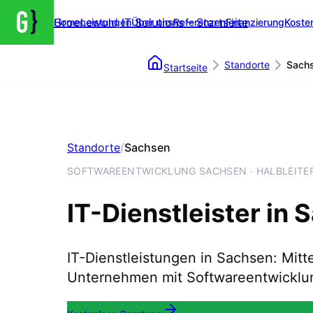
Groenewold IT Solutions – Startseite
Home
Leistungen
Über uns
Referenzen
Finanzierung
Koste
Standorte
Sach
Startseite
Standorte
/
Sachsen
SOFTWAREENTWICKLUNG SACHSEN · HALBLEITER
IT-Dienstleister in
S
IT-Dienstleistungen in Sachsen: Mitt
Unternehmen mit Softwareentwicklun