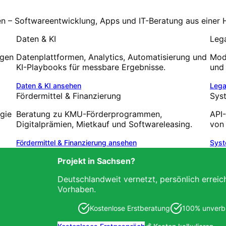
en – Softwareentwicklung, Apps und IT-Beratung aus einer 
Daten & KI
Leg
ngen
Datenplattformen, Analytics, Automatisierung und
Mode
KI-Playbooks für messbare Ergebnisse.
und 
Daten & KI
ansehen
Lega
Fördermittel & Finanzierung
Sys
egie
Beratung zu KMU-Förderprogrammen,
API-
Digitalprämien, Mietkauf und Softwareleasing.
von
Fördermittel & Finanzierung
ansehen
Syst
Projekt in
Sachsen
?
Deutschlandweit vernetzt, persönlich erreic
Vorhaben.
Kostenlose Erstberatung
100% unverbi