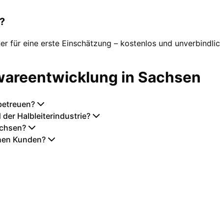
?
er für eine erste Einschätzung – kostenlos und unverbindlic
wareentwicklung in
Sachsen
betreuen?
der Halbleiterindustrie?
Sachsen?
chen Kunden?
ojekte in
Sachsen
umsetzen. Von der ersten Ber