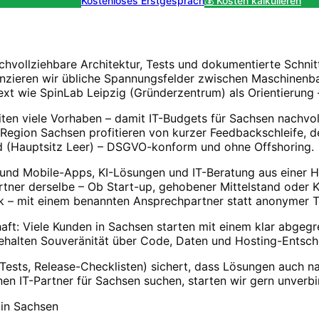
Kostenloses Erstgespräch
💰 Kosten kalkulieren
hvollziehbare Architektur, Tests und dokumentierte Schnit
nzieren wir übliche Spannungsfelder zwischen Maschinen
text wie SpinLab Leipzig (Gründerzentrum) als Orientierun
iten viele Vorhaben – damit IT-Budgets für Sachsen nachvol
Region Sachsen profitieren von kurzer Feedbackschleife, 
nd (Hauptsitz Leer) – DSGVO-konform und ohne Offshoring.
 und Mobile-Apps, KI-Lösungen und IT-Beratung aus einer
rtner derselbe – Ob Start-up, gehobener Mittelstand oder 
 – mit einem benannten Ansprechpartner statt anonymer Ti
haft: Viele Kunden in Sachsen starten mit einem klar abgeg
behalten Souveränität über Code, Daten und Hosting-Entsc
 Tests, Release-Checklisten) sichert, dass Lösungen auch n
nen IT-Partner für Sachsen suchen, starten wir gern unverbi
 in
Sachsen