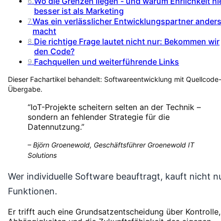
Wo die Grenzen liegen - und warum Ehrlichkeit hi
6
.
besser ist als Marketing
Was ein verlässlicher Entwicklungspartner ander
7
.
macht
Die richtige Frage lautet nicht nur: Bekommen wir
8
.
den Code?
Fachquellen und weiterführende Links
9
.
Dieser Fachartikel behandelt:
Softwareentwicklung mit Quellcode
Übergabe
.
“
IoT-Projekte scheitern selten an der Technik –
sondern an fehlender Strategie für die
Datennutzung.
”
–
Björn Groenewold, Geschäftsführer Groenewold IT
Solutions
Wer individuelle Software beauftragt, kauft nicht n
Funktionen.
Er trifft auch eine Grundsatzentscheidung über Kontrolle,