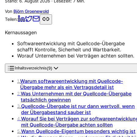
Stand:
6. August 2026
· Lesezeit:
7
Min.
Von
Björn Groenewold
Teilen:
Kernaussagen
Softwareentwicklung mit Quellcode-Übergabe
schafft Kontrolle, Sicherheit und Wartbarkeit.
Worauf Unternehmen bei Verträgen achten sollten.
(
9
)
Inhaltsverzeichnis
Warum softwareentwicklung mit Quellcode-
1
.
Übergabe mehr als ein Vertragsdetail ist
Was Unternehmen mit der Quellcode-Übergabe
2
.
tatsächlich gewinnen
Quellcode-Übergabe ist nur dann wertvoll, wenn
3
.
der Übergabestand sauber ist
Worauf Sie bei Verträgen zur softwareentwicklun
4
.
mit Quellcode-Übergabe achten sollten
Wann Quellcode-Eigentum besonders wichtig ist
5
.