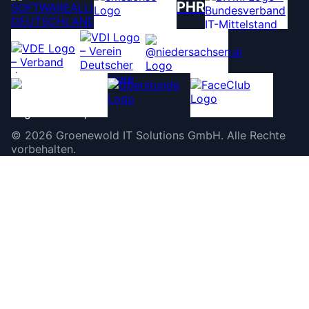
PHR
©
2026
Groenewold IT Solutions GmbH
.
Alle Rechte
vorbehalten.