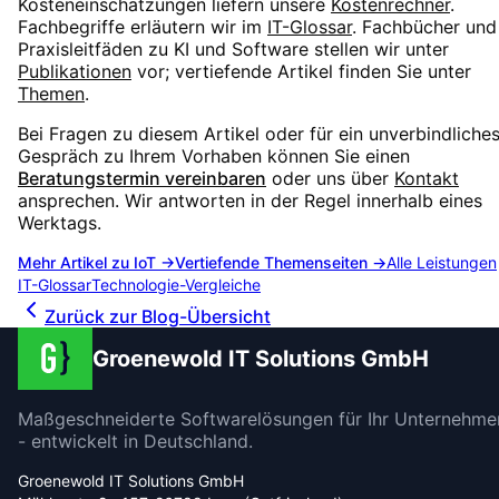
Kosteneinschätzungen liefern unsere
Kostenrechner
.
Fachbegriffe erläutern wir im
IT-Glossar
. Fachbücher und
Praxisleitfäden zu KI und Software stellen wir unter
Publikationen
vor; vertiefende Artikel finden Sie unter
Themen
.
Bei Fragen zu diesem Artikel oder für ein unverbindliche
Gespräch zu Ihrem Vorhaben können Sie einen
Beratungstermin vereinbaren
oder uns über
Kontakt
ansprechen. Wir antworten in der Regel innerhalb eines
Werktags.
Mehr Artikel zu
IoT
→
Vertiefende Themenseiten →
Alle Leistungen
IT-Glossar
Technologie-Vergleiche
Zurück zur Blog-Übersicht
Groenewold IT Solutions GmbH
Maßgeschneiderte Softwarelösungen für Ihr Unternehme
- entwickelt in Deutschland.
Groenewold IT Solutions GmbH