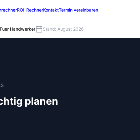
nrechner
ROI-Rechner
Kontakt
Termin vereinbaren
Fuer Handwerker
Stand: August 2026
ES
chtig planen