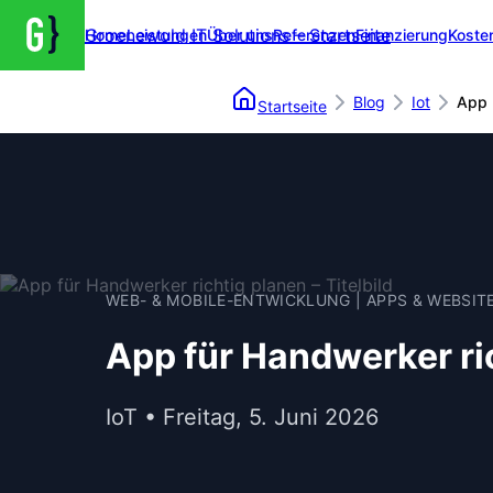
Groenewold IT Solutions – Startseite
Home
Leistungen
Über uns
Referenzen
Finanzierung
Koste
Blog
Iot
App 
Startseite
WEB- & MOBILE-ENTWICKLUNG | APPS & WEBSIT
App für Handwerker ri
IoT • Freitag, 5. Juni 2026