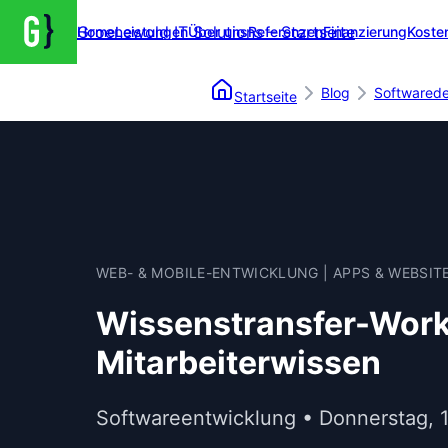
Groenewold IT Solutions – Startseite
Home
Leistungen
Über uns
Referenzen
Finanzierung
Koste
Blog
Softwared
Startseite
WEB- & MOBILE-ENTWICKLUNG | APPS & WEBSIT
Wissenstransfer-Works
Mitarbeiterwissen
Softwareentwicklung • Donnerstag, 