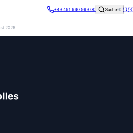
🇬🇧
+49 491 960 999 00
Suche
⌘K
ust 2026
lles