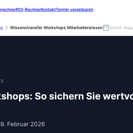
nrechner
ROI-Rechner
Kontakt
Termin vereinbaren
ev
Wissenstransfer Workshops Mitarbeiterwissen
Stand: Aug
ES
hops: So sichern Sie wertvo
19. Februar 2026