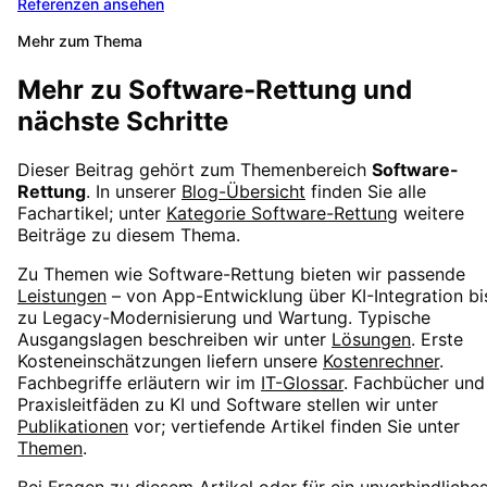
Referenzen ansehen
Mehr zum Thema
Mehr zu
Software-Rettung
und
nächste Schritte
Dieser Beitrag gehört zum Themenbereich
Software-
Rettung
. In unserer
Blog-Übersicht
finden Sie alle
Fachartikel; unter
Kategorie
Software-Rettung
weitere
Beiträge zu diesem Thema.
Zu Themen wie
Software-Rettung
bieten wir passende
Leistungen
– von App-Entwicklung über KI-Integration bi
zu Legacy-Modernisierung und Wartung. Typische
Ausgangslagen beschreiben wir unter
Lösungen
. Erste
Kosteneinschätzungen liefern unsere
Kostenrechner
.
Fachbegriffe erläutern wir im
IT-Glossar
. Fachbücher und
Praxisleitfäden zu KI und Software stellen wir unter
Publikationen
vor; vertiefende Artikel finden Sie unter
Themen
.
Bei Fragen zu diesem Artikel oder für ein unverbindliche