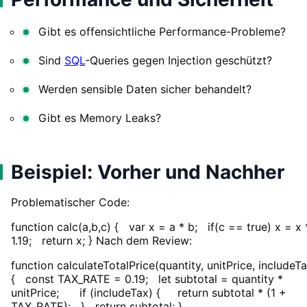
Gibt es offensichtliche Performance-Probleme?
Sind
SQL
-Queries gegen Injection geschützt?
Werden sensible Daten sicher behandelt?
Gibt es Memory Leaks?
Beispiel: Vorher und Nachher
Problematischer Code:
function calc(a,b,c) { var x = a * b; if(c == true) x = x 
1.19; return x; } Nach dem Review:
function calculateTotalPrice(quantity, unitPrice, includeT
{ const TAX_RATE = 0.19; let subtotal = quantity *
unitPrice; if (includeTax) { return subtotal * (1 +
TAX_RATE); } return subtotal; }