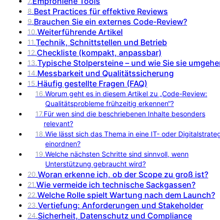
Empfohlene Tools
7
.
Best Practices für effektive Reviews
8
.
Brauchen Sie ein externes Code-Review?
9
.
Weiterführende Artikel
10
.
Technik, Schnittstellen und Betrieb
11
.
Checkliste (kompakt, anpassbar)
12
.
Typische Stolpersteine – und wie Sie sie umgeh
13
.
Messbarkeit und Qualitätssicherung
14
.
Häufig gestellte Fragen (FAQ)
15
.
16
.
Worum geht es in diesem Artikel zu „Code-Review:
Qualitätsprobleme frühzeitig erkennen“?
17
.
Für wen sind die beschriebenen Inhalte besonders
relevant?
18
.
Wie lässt sich das Thema in eine IT- oder Digitalstrate
einordnen?
19
.
Welche nächsten Schritte sind sinnvoll, wenn
Unterstützung gebraucht wird?
Woran erkenne ich, ob der Scope zu groß ist?
20
.
Wie vermeide ich technische Sackgassen?
21
.
Welche Rolle spielt Wartung nach dem Launch?
22
.
Vertiefung: Anforderungen und Stakeholder
23
.
Sicherheit, Datenschutz und Compliance
24
.