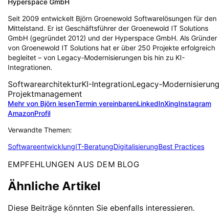
Hyperspace GmbH
Seit 2009 entwickelt Björn Groenewold Softwarelösungen für den
Mittelstand. Er ist Geschäftsführer der Groenewold IT Solutions
GmbH (gegründet 2012) und der Hyperspace GmbH. Als Gründer
von Groenewold IT Solutions hat er über 250 Projekte erfolgreich
begleitet – von Legacy-Modernisierungen bis hin zu KI-
Integrationen.
Softwarearchitektur
KI-Integration
Legacy-Modernisierun
Projektmanagement
Mehr von Björn lesen
Termin vereinbaren
LinkedIn
Xing
Instagram
Amazon
Profil
Verwandte Themen:
Softwareentwicklung
IT-Beratung
Digitalisierung
Best Practices
EMPFEHLUNGEN AUS DEM BLOG
Ähnliche Artikel
Diese Beiträge könnten Sie ebenfalls interessieren.