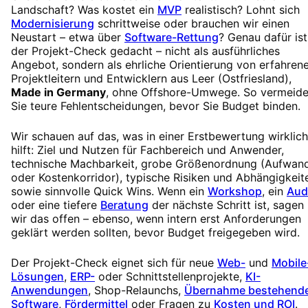
Landschaft? Was kostet ein
MVP
realistisch? Lohnt sich
Modernisierung
schrittweise oder brauchen wir einen
Neustart – etwa über
Software-Rettung
? Genau dafür ist
der Projekt-Check gedacht – nicht als ausführliches
Angebot, sondern als ehrliche Orientierung von erfahren
Projektleitern und Entwicklern aus Leer (Ostfriesland),
Made in Germany
, ohne Offshore-Umwege. So vermeid
Sie teure Fehlentscheidungen, bevor Sie Budget binden.
Wir schauen auf das, was in einer Erstbewertung wirklich
hilft: Ziel und Nutzen für Fachbereich und Anwender,
technische Machbarkeit, grobe Größenordnung (Aufwan
oder Kostenkorridor), typische Risiken und Abhängigkeit
sowie sinnvolle Quick Wins. Wenn ein
Workshop
, ein
Aud
oder eine tiefere
Beratung
der nächste Schritt ist, sagen
wir das offen – ebenso, wenn intern erst Anforderungen
geklärt werden sollten, bevor Budget freigegeben wird.
Der Projekt-Check eignet sich für neue
Web-
und
Mobile
Lösungen
,
ERP-
oder Schnittstellenprojekte,
KI-
Anwendungen
, Shop-Relaunchs,
Übernahme bestehend
Software
,
Fördermittel
oder Fragen zu
Kosten und ROI
.