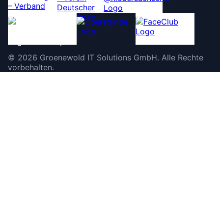
©
2026
Groenewold IT Solutions GmbH
.
Alle Rechte
vorbehalten.