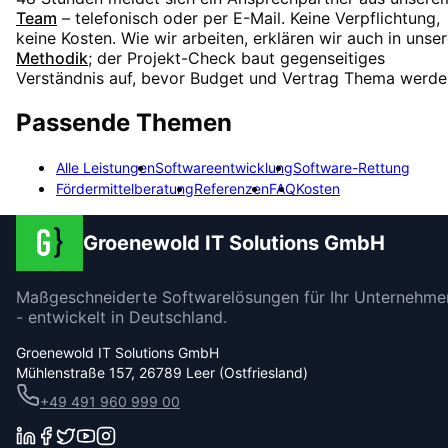
Team
– telefonisch oder per E-Mail. Keine Verpflichtung,
keine Kosten. Wie wir arbeiten, erklären wir auch in unser
Methodik
; der Projekt-Check baut gegenseitiges
Verständnis auf, bevor Budget und Vertrag Thema werde
Passende Themen
Alle Leistungen
Softwareentwicklung
Software-Rettung
Fördermittelberatung
Referenzen
FAQ
Kosten
Groenewold IT Solutions GmbH
Maßgeschneiderte Softwarelösungen für Ihr Unternehme
- entwickelt in Deutschland.
Groenewold IT Solutions GmbH
Mühlenstraße 157, 26789 Leer (Ostfriesland)
+49 491 960 999 00