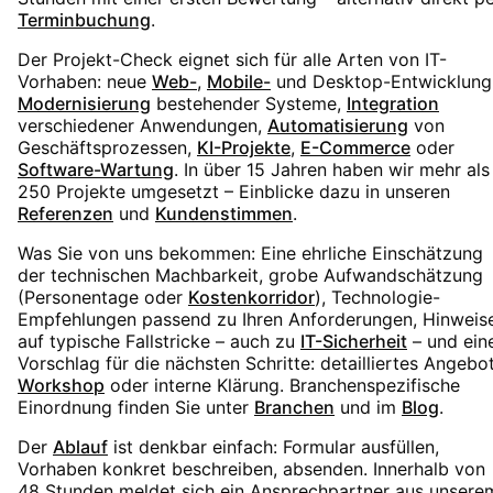
Terminbuchung
.
Der Projekt-Check eignet sich für alle Arten von IT-
Vorhaben: neue
Web-
,
Mobile-
und Desktop-Entwicklung
Modernisierung
bestehender Systeme,
Integration
verschiedener Anwendungen,
Automatisierung
von
Geschäftsprozessen,
KI-Projekte
,
E-Commerce
oder
Software-Wartung
. In über 15 Jahren haben wir mehr als
250 Projekte umgesetzt – Einblicke dazu in unseren
Referenzen
und
Kundenstimmen
.
Was Sie von uns bekommen: Eine ehrliche Einschätzung
der technischen Machbarkeit, grobe Aufwandschätzung
(Personentage oder
Kostenkorridor
), Technologie-
Empfehlungen passend zu Ihren Anforderungen, Hinweis
auf typische Fallstricke – auch zu
IT-Sicherheit
– und ein
Vorschlag für die nächsten Schritte: detailliertes Angebot
Workshop
oder interne Klärung. Branchenspezifische
Einordnung finden Sie unter
Branchen
und im
Blog
.
Der
Ablauf
ist denkbar einfach: Formular ausfüllen,
Vorhaben konkret beschreiben, absenden. Innerhalb von
48 Stunden meldet sich ein Ansprechpartner aus unsere