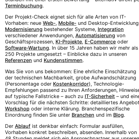
Terminbuchung
.
Der Projekt-Check eignet sich für alle Arten von IT-
Vorhaben: neue
Web-
,
Mobile-
und Desktop-Entwicklung
Modernisierung
bestehender Systeme,
Integration
verschiedener Anwendungen,
Automatisierung
von
Geschäftsprozessen,
KI-Projekte
,
E-Commerce
oder
Software-Wartung
. In über 15 Jahren haben wir mehr als
250 Projekte umgesetzt – Einblicke dazu in unseren
Referenzen
und
Kundenstimmen
.
Was Sie von uns bekommen: Eine ehrliche Einschätzung
der technischen Machbarkeit, grobe Aufwandschätzung
(Personentage oder
Kostenkorridor
), Technologie-
Empfehlungen passend zu Ihren Anforderungen, Hinweis
auf typische Fallstricke – auch zu
IT-Sicherheit
– und ein
Vorschlag für die nächsten Schritte: detailliertes Angebot
Workshop
oder interne Klärung. Branchenspezifische
Einordnung finden Sie unter
Branchen
und im
Blog
.
Der
Ablauf
ist denkbar einfach: Formular ausfüllen,
Vorhaben konkret beschreiben, absenden. Innerhalb von
48 Stunden meldet sich ein Ansprechpartner aus unsere