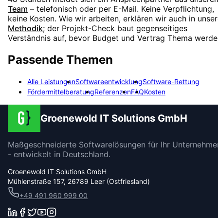
Team
– telefonisch oder per E-Mail. Keine Verpflichtung,
keine Kosten. Wie wir arbeiten, erklären wir auch in unser
Methodik
; der Projekt-Check baut gegenseitiges
Verständnis auf, bevor Budget und Vertrag Thema werde
Passende Themen
Alle Leistungen
Softwareentwicklung
Software-Rettung
Fördermittelberatung
Referenzen
FAQ
Kosten
Groenewold IT Solutions GmbH
Maßgeschneiderte Softwarelösungen für Ihr Unternehme
- entwickelt in Deutschland.
Groenewold IT Solutions GmbH
Mühlenstraße 157, 26789 Leer (Ostfriesland)
+49 491 960 999 00