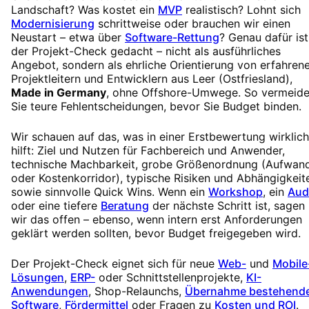
Landschaft? Was kostet ein
MVP
realistisch? Lohnt sich
Modernisierung
schrittweise oder brauchen wir einen
Neustart – etwa über
Software-Rettung
? Genau dafür ist
der Projekt-Check gedacht – nicht als ausführliches
Angebot, sondern als ehrliche Orientierung von erfahren
Projektleitern und Entwicklern aus Leer (Ostfriesland),
Made in Germany
, ohne Offshore-Umwege. So vermeid
Sie teure Fehlentscheidungen, bevor Sie Budget binden.
Wir schauen auf das, was in einer Erstbewertung wirklich
hilft: Ziel und Nutzen für Fachbereich und Anwender,
technische Machbarkeit, grobe Größenordnung (Aufwan
oder Kostenkorridor), typische Risiken und Abhängigkeit
sowie sinnvolle Quick Wins. Wenn ein
Workshop
, ein
Aud
oder eine tiefere
Beratung
der nächste Schritt ist, sagen
wir das offen – ebenso, wenn intern erst Anforderungen
geklärt werden sollten, bevor Budget freigegeben wird.
Der Projekt-Check eignet sich für neue
Web-
und
Mobile
Lösungen
,
ERP-
oder Schnittstellenprojekte,
KI-
Anwendungen
, Shop-Relaunchs,
Übernahme bestehend
Software
,
Fördermittel
oder Fragen zu
Kosten und ROI
.