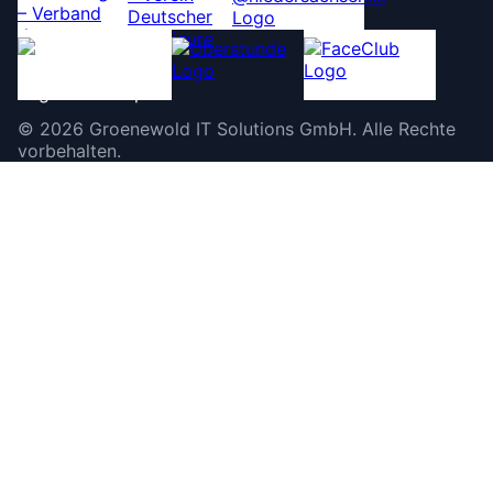
©
2026
Groenewold IT Solutions GmbH
.
Alle Rechte
vorbehalten.