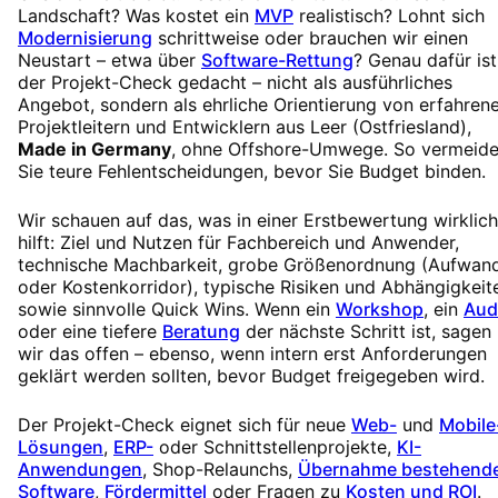
Landschaft? Was kostet ein
MVP
realistisch? Lohnt sich
Modernisierung
schrittweise oder brauchen wir einen
Neustart – etwa über
Software-Rettung
? Genau dafür ist
der Projekt-Check gedacht – nicht als ausführliches
Angebot, sondern als ehrliche Orientierung von erfahren
Projektleitern und Entwicklern aus Leer (Ostfriesland),
Made in Germany
, ohne Offshore-Umwege. So vermeid
Sie teure Fehlentscheidungen, bevor Sie Budget binden.
Wir schauen auf das, was in einer Erstbewertung wirklich
hilft: Ziel und Nutzen für Fachbereich und Anwender,
technische Machbarkeit, grobe Größenordnung (Aufwan
oder Kostenkorridor), typische Risiken und Abhängigkeit
sowie sinnvolle Quick Wins. Wenn ein
Workshop
, ein
Aud
oder eine tiefere
Beratung
der nächste Schritt ist, sagen
wir das offen – ebenso, wenn intern erst Anforderungen
geklärt werden sollten, bevor Budget freigegeben wird.
Der Projekt-Check eignet sich für neue
Web-
und
Mobile
Lösungen
,
ERP-
oder Schnittstellenprojekte,
KI-
Anwendungen
, Shop-Relaunchs,
Übernahme bestehend
Software
,
Fördermittel
oder Fragen zu
Kosten und ROI
.