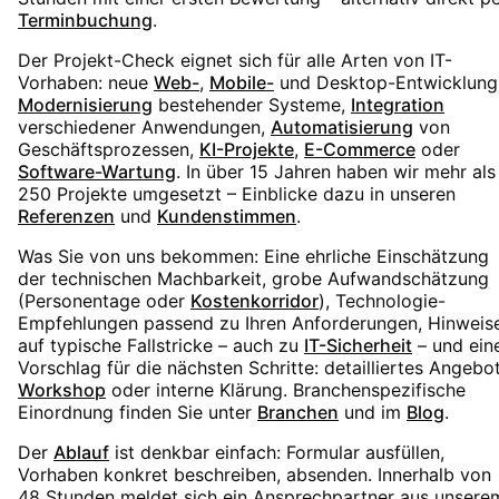
Terminbuchung
.
Der Projekt-Check eignet sich für alle Arten von IT-
Vorhaben: neue
Web-
,
Mobile-
und Desktop-Entwicklung
Modernisierung
bestehender Systeme,
Integration
verschiedener Anwendungen,
Automatisierung
von
Geschäftsprozessen,
KI-Projekte
,
E-Commerce
oder
Software-Wartung
. In über 15 Jahren haben wir mehr als
250 Projekte umgesetzt – Einblicke dazu in unseren
Referenzen
und
Kundenstimmen
.
Was Sie von uns bekommen: Eine ehrliche Einschätzung
der technischen Machbarkeit, grobe Aufwandschätzung
(Personentage oder
Kostenkorridor
), Technologie-
Empfehlungen passend zu Ihren Anforderungen, Hinweis
auf typische Fallstricke – auch zu
IT-Sicherheit
– und ein
Vorschlag für die nächsten Schritte: detailliertes Angebot
Workshop
oder interne Klärung. Branchenspezifische
Einordnung finden Sie unter
Branchen
und im
Blog
.
Der
Ablauf
ist denkbar einfach: Formular ausfüllen,
Vorhaben konkret beschreiben, absenden. Innerhalb von
48 Stunden meldet sich ein Ansprechpartner aus unsere