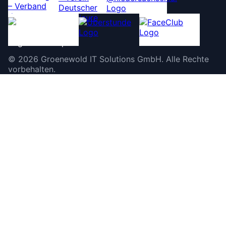
©
2026
Groenewold IT Solutions GmbH
.
Alle Rechte
vorbehalten.