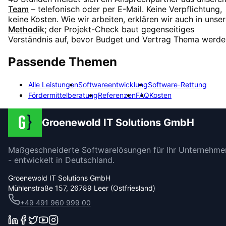
Team
– telefonisch oder per E-Mail. Keine Verpflichtung,
keine Kosten. Wie wir arbeiten, erklären wir auch in unser
Methodik
; der Projekt-Check baut gegenseitiges
Verständnis auf, bevor Budget und Vertrag Thema werde
Passende Themen
Alle Leistungen
Softwareentwicklung
Software-Rettung
Fördermittelberatung
Referenzen
FAQ
Kosten
Groenewold IT Solutions GmbH
Maßgeschneiderte Softwarelösungen für Ihr Unternehme
- entwickelt in Deutschland.
Groenewold IT Solutions GmbH
Mühlenstraße 157, 26789 Leer (Ostfriesland)
+49 491 960 999 00