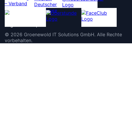
©
2026
Groenewold IT Solutions GmbH
.
Alle Rechte
vorbehalten.