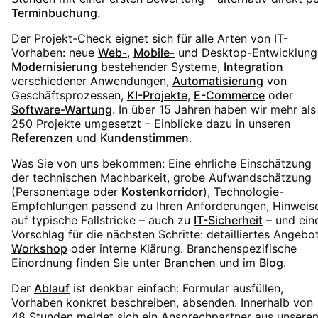
Terminbuchung
.
Der Projekt-Check eignet sich für alle Arten von IT-
Vorhaben: neue
Web-
,
Mobile-
und Desktop-Entwicklung
Modernisierung
bestehender Systeme,
Integration
verschiedener Anwendungen,
Automatisierung
von
Geschäftsprozessen,
KI-Projekte
,
E-Commerce
oder
Software-Wartung
. In über 15 Jahren haben wir mehr als
250 Projekte umgesetzt – Einblicke dazu in unseren
Referenzen
und
Kundenstimmen
.
Was Sie von uns bekommen: Eine ehrliche Einschätzung
der technischen Machbarkeit, grobe Aufwandschätzung
(Personentage oder
Kostenkorridor
), Technologie-
Empfehlungen passend zu Ihren Anforderungen, Hinweis
auf typische Fallstricke – auch zu
IT-Sicherheit
– und ein
Vorschlag für die nächsten Schritte: detailliertes Angebot
Workshop
oder interne Klärung. Branchenspezifische
Einordnung finden Sie unter
Branchen
und im
Blog
.
Der
Ablauf
ist denkbar einfach: Formular ausfüllen,
Vorhaben konkret beschreiben, absenden. Innerhalb von
48 Stunden meldet sich ein Ansprechpartner aus unsere