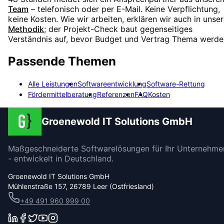
Team
– telefonisch oder per E-Mail. Keine Verpflichtung,
keine Kosten. Wie wir arbeiten, erklären wir auch in unser
Methodik
; der Projekt-Check baut gegenseitiges
Verständnis auf, bevor Budget und Vertrag Thema werde
Passende Themen
Alle Leistungen
Softwareentwicklung
Software-Rettung
Fördermittelberatung
Referenzen
FAQ
Kosten
Groenewold IT Solutions GmbH
Maßgeschneiderte Softwarelösungen für Ihr Unternehme
- entwickelt in Deutschland.
Groenewold IT Solutions GmbH
Mühlenstraße 157, 26789 Leer (Ostfriesland)
+49 491 960 999 00