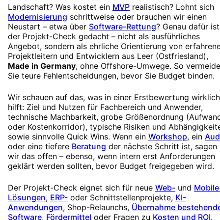
Landschaft? Was kostet ein
MVP
realistisch? Lohnt sich
Modernisierung
schrittweise oder brauchen wir einen
Neustart – etwa über
Software-Rettung
? Genau dafür ist
der Projekt-Check gedacht – nicht als ausführliches
Angebot, sondern als ehrliche Orientierung von erfahren
Projektleitern und Entwicklern aus Leer (Ostfriesland),
Made in Germany
, ohne Offshore-Umwege. So vermeid
Sie teure Fehlentscheidungen, bevor Sie Budget binden.
Wir schauen auf das, was in einer Erstbewertung wirklich
hilft: Ziel und Nutzen für Fachbereich und Anwender,
technische Machbarkeit, grobe Größenordnung (Aufwan
oder Kostenkorridor), typische Risiken und Abhängigkeit
sowie sinnvolle Quick Wins. Wenn ein
Workshop
, ein
Aud
oder eine tiefere
Beratung
der nächste Schritt ist, sagen
wir das offen – ebenso, wenn intern erst Anforderungen
geklärt werden sollten, bevor Budget freigegeben wird.
Der Projekt-Check eignet sich für neue
Web-
und
Mobile
Lösungen
,
ERP-
oder Schnittstellenprojekte,
KI-
Anwendungen
, Shop-Relaunchs,
Übernahme bestehend
Software
,
Fördermittel
oder Fragen zu
Kosten und ROI
.