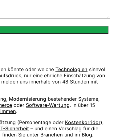
sten könnte oder welche
Technologien
sinnvoll
ufsdruck, nur eine ehrliche Einschätzung von
r melden uns innerhalb von 48 Stunden mit
ng,
Modernisierung
bestehender Systeme,
erce
oder
Software-Wartung
. In über 15
timmen
.
hätzung (Personentage oder
Kostenkorridor
),
IT-Sicherheit
– und einen Vorschlag für die
 finden Sie unter
Branchen
und im
Blog
.