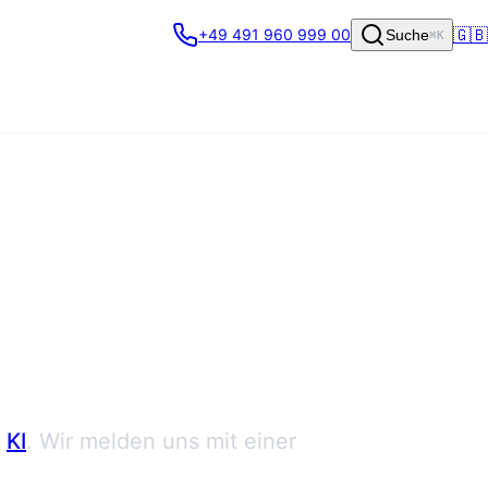
🇬🇧
+49 491 960 999 00
Suche
⌘K
KI
. Wir melden uns mit einer