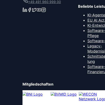
+49 491 960 999 00
Beliebte Leis
KI-Agent
EU AI Act
KI-Entwic
Software
Pflege
Software
Legacy-
Modernis
Schnittst
lung
Software
Finanzier
Mitgliedschaften