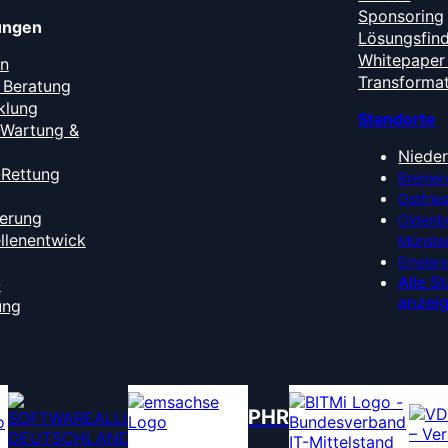
Sponsoring
tungen
Lösungsfin
Whitepaper 
en
Transforma
 Beratung
klung
Standorte
-Wartung &
Niede
-Rettung
Bremen
Ostfrie
ierung
Oldenb
ellenentwick
Münste
Emslan
Alle S
-
anzei
ung
PHR