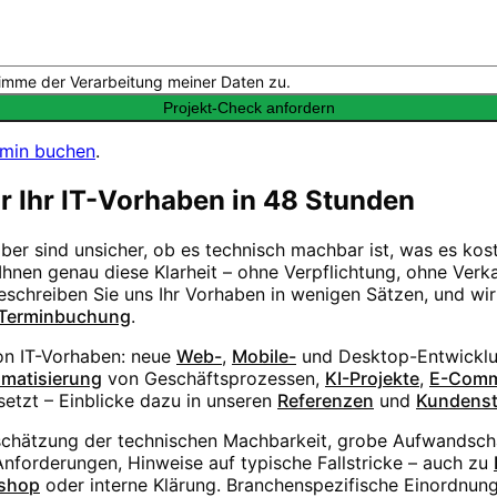
imme der Verarbeitung meiner Daten zu.
Projekt-Check anfordern
rmin buchen
.
ür Ihr IT-Vorhaben in 48 Stunden
aber sind unsicher, ob es technisch machbar ist, was es ko
hnen genau diese Klarheit – ohne Verpflichtung, ohne Verka
Beschreiben Sie uns Ihr Vorhaben in wenigen Sätzen, und wi
Terminbuchung
.
von IT-Vorhaben: neue
Web-
,
Mobile-
und Desktop-Entwicklu
matisierung
von Geschäftsprozessen,
KI-Projekte
,
E-Comm
etzt – Einblicke dazu in unseren
Referenzen
und
Kundens
schätzung der technischen Machbarkeit, grobe Aufwandsc
forderungen, Hinweise auf typische Fallstricke – auch zu
shop
oder interne Klärung. Branchenspezifische Einordnung