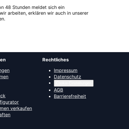
on 48 Stunden meldet sich ein
wir arbeiten, erklären wir auch in unserer
en.
men
Rechtliches
ngen
Impressum
mmen
Datenschutz
Cookie-Einstellungen
AGB
eck
Barrierefreiheit
figurator
hmen verkaufen
aften