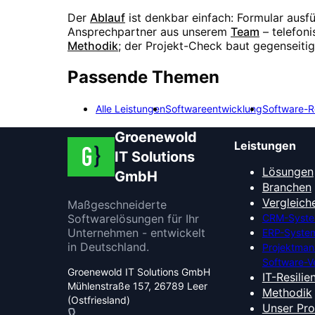
Der
Ablauf
ist denkbar einfach: Formular ausf
Ansprechpartner aus unserem
Team
– telefon
Methodik
; der Projekt-Check baut gegenseiti
Passende Themen
Alle Leistungen
Softwareentwicklung
Software-R
Groenewold
Leistungen
IT Solutions
Lösungen
GmbH
Branchen
Vergleich
Maßgeschneiderte
Softwarelösungen für Ihr
CRM-Syste
Unternehmen - entwickelt
ERP-System
in Deutschland.
Projektma
Software-V
Groenewold IT Solutions GmbH
IT-Resilie
Mühlenstraße 157, 26789 Leer
Methodik
(Ostfriesland)
Unser Pr