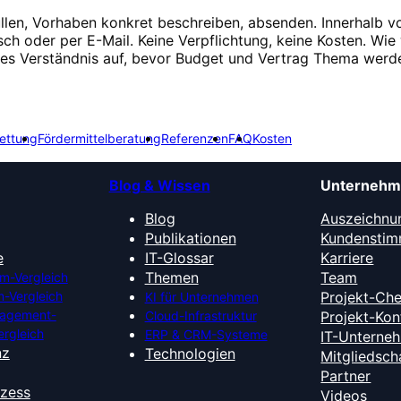
üllen, Vorhaben konkret beschreiben, absenden. Innerhalb v
isch oder per E-Mail. Keine Verpflichtung, keine Kosten. Wie 
ges Verständnis auf, bevor Budget und Vertrag Thema werd
ettung
Fördermittelberatung
Referenzen
FAQ
Kosten
Blog & Wissen
Unterneh
Blog
Auszeichnu
Publikationen
Kundensti
e
IT-Glossar
Karriere
Themen
Team
m-Vergleich
-Vergleich
Projekt-Ch
KI für Unternehmen
nagement-
Cloud-Infrastruktur
Projekt-Kon
ergleich
ERP & CRM-Systeme
IT-Unterne
nz
Technologien
Mitgliedsch
Partner
ozess
Videos