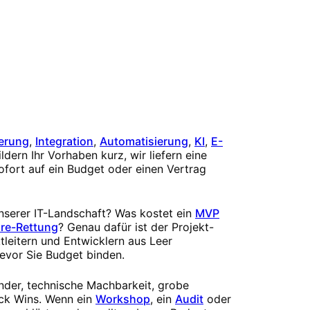
erung
,
Integration
,
Automatisierung
,
KI
,
E-
ldern Ihr Vorhaben kurz, wir liefern eine
ofort auf ein Budget oder einen Vertrag
unserer IT-Landschaft? Was kostet ein
MVP
re-Rettung
? Genau dafür ist der Projekt-
tleitern und Entwicklern aus Leer
evor Sie Budget binden.
ender, technische Machbarkeit, grobe
ck Wins. Wenn ein
Workshop
, ein
Audit
oder