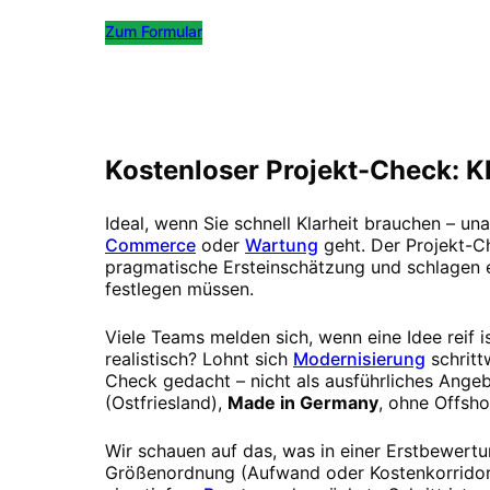
Zum Formular
Kostenlos Termin buchen
Kostenloser Projekt-Check: Kl
Ideal, wenn Sie schnell Klarheit brauchen – u
Commerce
oder
Wartung
geht. Der Projekt-Ch
pragmatische Ersteinschätzung und schlagen ei
festlegen müssen.
Viele Teams melden sich, wenn eine Idee reif i
realistisch? Lohnt sich
Modernisierung
schrit
Check gedacht – nicht als ausführliches Angeb
(Ostfriesland),
Made in Germany
, ohne Offsh
Wir schauen auf das, was in einer Erstbewertu
Größenordnung (Aufwand oder Kostenkorridor),