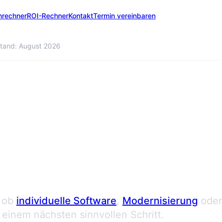
nrechner
ROI-Rechner
Kontakt
Termin vereinbaren
tand: August 2026
 anfordern
 ob
individuelle Software
,
Modernisierung
oder
einem nächsten sinnvollen Schritt.