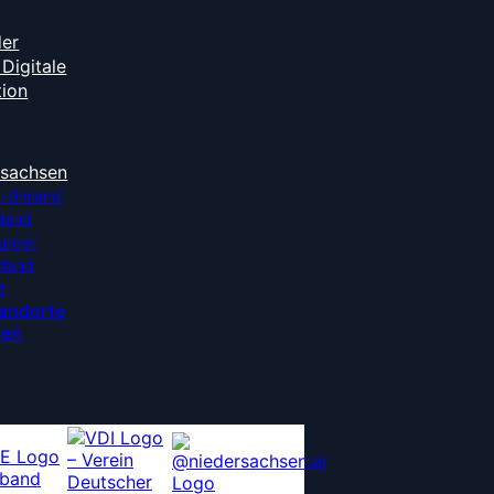
der
Digitale
tion
rsachsen
-Umland
sland
urger
rland
d
tandorte
gen