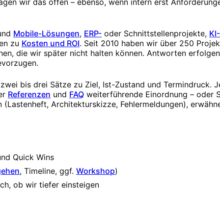
 sagen wir das offen – ebenso, wenn intern erst Anforderun
und
Mobile-Lösungen
,
ERP-
oder Schnittstellenprojekte,
KI
en zu
Kosten und ROI
. Seit 2010 haben wir über 250 Projek
en, die wir später nicht halten können. Antworten erfolge
evorzugen.
wei bis drei Sätze zu Ziel, Ist-Zustand und Termindruck. J
er
Referenzen
und
FAQ
weiterführende Einordnung – oder S
 (Lastenheft, Architekturskizze, Fehlermeldungen), erwähne
und Quick Wins
gehen
, Timeline, ggf.
Workshop
)
h, ob wir tiefer einsteigen