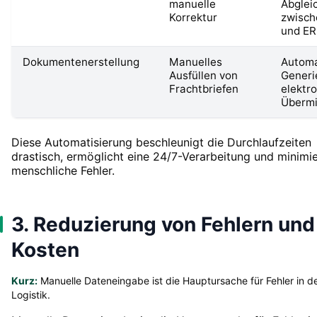
manuelle
Abglei
Korrektur
zwisc
und E
Dokumentenerstellung
Manuelles
Automa
Ausfüllen von
Generi
Frachtbriefen
elektr
Übermi
Diese Automatisierung beschleunigt die Durchlaufzeiten
drastisch, ermöglicht eine 24/7-Verarbeitung und minimie
menschliche Fehler.
3. Reduzierung von Fehlern und
Kosten
Kurz:
Manuelle Dateneingabe ist die Hauptursache für Fehler in d
Logistik.