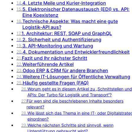
4. Letzte Meile und Kurier-Integration
14
.
5. Elektronischer Datenaustausch (EDI) vs. API:
15
.
Eine Koexistenz
Technische Aspekte: Was macht eine gute
16
.
Logistik-API aus?
1. Architektur: REST, SOAP und GraphQL
17
.
2. Sicherheit und Authentifizierung
18
.
3. API-Monitoring und Wartung
19
.
4. Dokumentation und Entwicklerfreundlichkeit
20
.
Fazit und Ihr nächster Schritt
21
.
Weiterführende Artikel
22
.
Odoo ERP & CRM für andere Branchen
23
.
Weitere IT-Lösungen für Öffentliche Verwaltung
24
.
Häufig gestellte Fragen (FAQ)
25
.
26
.
Worum geht es in diesem Artikel zu „Schnittstellen und
APIs: Der Turbo für Logistik und Transport“?
27
.
Für wen sind die beschriebenen Inhalte besonders
relevant?
28
.
Wie lässt sich das Thema in eine IT- oder Digitalstrate
einordnen?
29
.
Welche nächsten Schritte sind sinnvoll, wenn
Unterstützung gebraucht wird?