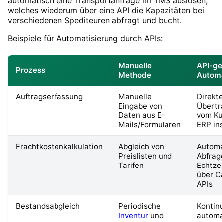
automatisch eine Transportanfrage im TMS auslösen,
welches wiederum über eine API die Kapazitäten bei
verschiedenen Spediteuren abfragt und bucht.
Beispiele für Automatisierung durch APIs:
Manuelle
API-ge
Prozess
Methode
Automa
Auftragserfassung
Manuelle
Direkt
Eingabe von
Übertr
Daten aus E-
vom K
Mails/Formularen
ERP in
Frachtkostenkalkulation
Abgleich von
Automa
Preislisten und
Abfrag
Tarifen
Echtze
über Ca
APIs
Bestandsabgleich
Periodische
Kontinu
Inventur
und
automa