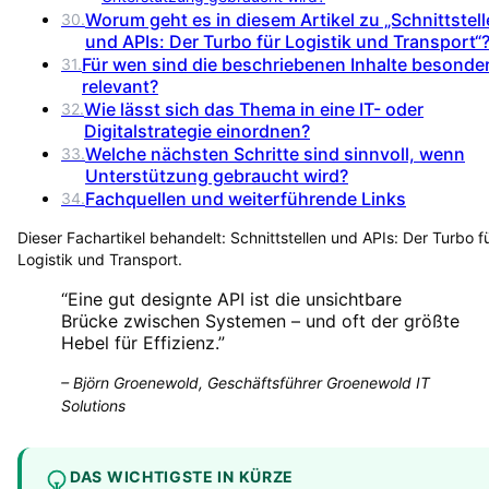
Worum geht es in diesem Artikel zu „Schnittstel
30
.
und APIs: Der Turbo für Logistik und Transport“
Für wen sind die beschriebenen Inhalte besonde
31
.
relevant?
Wie lässt sich das Thema in eine IT- oder
32
.
Digitalstrategie einordnen?
Welche nächsten Schritte sind sinnvoll, wenn
33
.
Unterstützung gebraucht wird?
Fachquellen und weiterführende Links
34
.
Dieser Fachartikel behandelt:
Schnittstellen und APIs: Der Turbo f
Logistik und Transport
.
“
Eine gut designte API ist die unsichtbare
Brücke zwischen Systemen – und oft der größte
Hebel für Effizienz.
”
–
Björn Groenewold, Geschäftsführer Groenewold IT
Solutions
DAS WICHTIGSTE IN KÜRZE