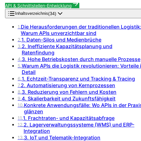
API & Schnittstellen-Entwicklung
(
34
)
Inhaltsverzeichnis
Die Herausforderungen der traditionellen Logistik
1
.
Warum APIs unverzichtbar sind
1. Daten-Silos und Medienbrüche
2
.
2. Ineffiziente Kapazitätsplanung und
3
.
Ratenfindung
3. Hohe Betriebskosten durch manuelle Prozesse
4
.
Warum APIs die Logistik revolutionieren: Vorteile 
5
.
Detail
1. Echtzeit-Transparenz und Tracking & Tracing
6
.
2. Automatisierung von Kernprozessen
7
.
3. Reduzierung von Fehlern und Kosten
8
.
4. Skalierbarkeit und Zukunftsfähigkeit
9
.
Konkrete Anwendungsfälle: Wo APIs in der Praxi
10
.
glänzen
1. Frachtraten- und Kapazitätsabfrage
11
.
2. Lagerverwaltungssysteme (WMS) und ERP-
12
.
Integration
3. IoT und Telematik-Integration
13
.