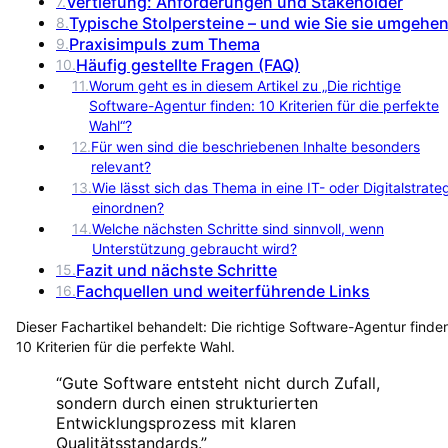
Vertiefung: Anforderungen und Stakeholder
7
.
Typische Stolpersteine – und wie Sie sie umgehe
8
.
Praxisimpuls zum Thema
9
.
Häufig gestellte Fragen (FAQ)
10
.
11
.
Worum geht es in diesem Artikel zu „Die richtige
Software-Agentur finden: 10 Kriterien für die perfekte
Wahl“?
12
.
Für wen sind die beschriebenen Inhalte besonders
relevant?
13
.
Wie lässt sich das Thema in eine IT- oder Digitalstrate
einordnen?
14
.
Welche nächsten Schritte sind sinnvoll, wenn
Unterstützung gebraucht wird?
Fazit und nächste Schritte
15
.
Fachquellen und weiterführende Links
16
.
Dieser Fachartikel behandelt:
Die richtige Software-Agentur finde
10 Kriterien für die perfekte Wahl
.
“
Gute Software entsteht nicht durch Zufall,
sondern durch einen strukturierten
Entwicklungsprozess mit klaren
Qualitätsstandards.
”