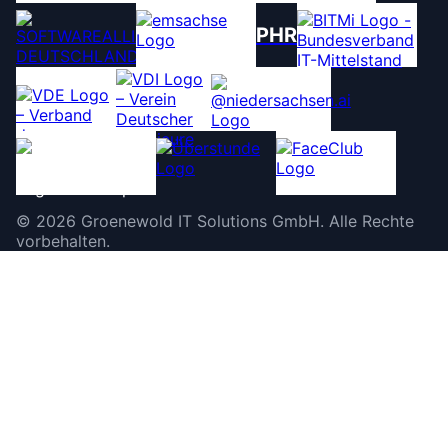
PHR
©
2026
Groenewold IT Solutions GmbH
.
Alle Rechte
vorbehalten.