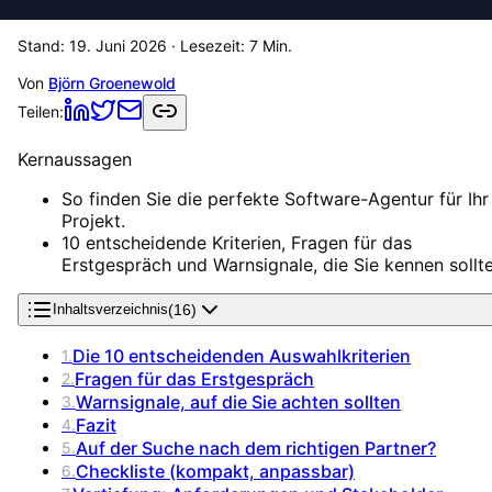
Stand:
19. Juni 2026
· Lesezeit:
7
Min.
Von
Björn Groenewold
Teilen:
Kernaussagen
So finden Sie die perfekte Software-Agentur für Ihr
Projekt.
10 entscheidende Kriterien, Fragen für das
Erstgespräch und Warnsignale, die Sie kennen sollte
(
16
)
Inhaltsverzeichnis
Die 10 entscheidenden Auswahlkriterien
1
.
Fragen für das Erstgespräch
2
.
Warnsignale, auf die Sie achten sollten
3
.
Fazit
4
.
Auf der Suche nach dem richtigen Partner?
5
.
Checkliste (kompakt, anpassbar)
6
.