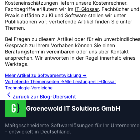
Kosteneinschätzungen liefern unsere
Kostenrechner
.
Fachbegriffe erläutern wir im
IT-Glossar
. Fachbücher und
Praxisleitfäden zu KI und Software stellen wir unter
Publikationen
vor; vertiefende Artikel finden Sie unter
Themen
.
Bei Fragen zu diesem Artikel oder für ein unverbindliche
Gespräch zu Ihrem Vorhaben können Sie einen
Beratungstermin vereinbaren
oder uns über
Kontakt
ansprechen. Wir antworten in der Regel innerhalb eines
Werktags.
Mehr Artikel zu
Softwareentwicklung
→
Vertiefende Themenseiten →
Alle Leistungen
IT-Glossar
Technologie-Vergleiche
Zurück zur Blog-Übersicht
Groenewold IT Solutions GmbH
Maßgeschneiderte Softwarelösungen für Ihr Unternehme
- entwickelt in Deutschland.