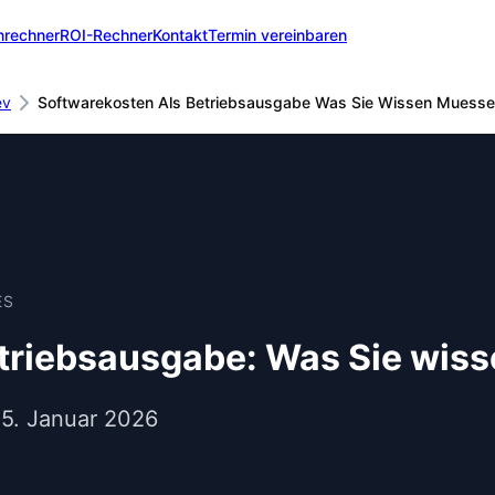
nrechner
ROI-Rechner
Kontakt
Termin vereinbaren
ev
Softwarekosten Als Betriebsausgabe Was Sie Wissen Muess
ES
etriebsausgabe: Was Sie wis
15. Januar 2026