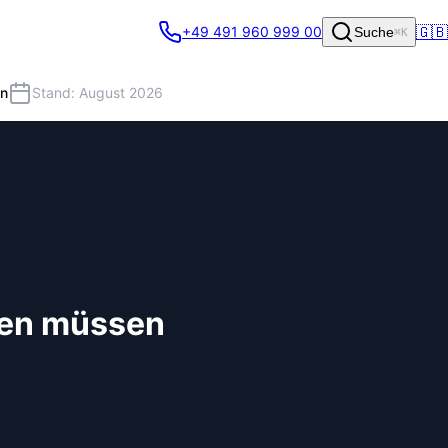
🇬🇧
+49 491 960 999 00
Suche
⌘K
en
Stand: August 2026
sen müssen