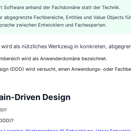
rt Software anhand der Fachdomäne statt der Technik.
r abgegrenzte Fachbereiche, Entities und Value Objects f
prache zwischen Entwicklern und Fachexperten.
n wird als nützliches Werkzeug in konkreten, abgegr
embereich wird als Anwenderdomäne bezeichnet.
ign (DDD) wird versucht, einen Anwendungs- oder Fachbere
ain-Driven Design
DD)?
(DDD)?
e Learning
,
Kostenrechner: KI-Entwicklung
,
Unser Entwickl