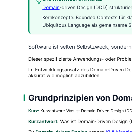
Domain
-driven Design (DDD) strukturie
Kernkonzepte: Bounded Contexts für kla
Ubiquitous Language als gemeinsame S
Software ist selten Selbstzweck, sonder
Dieser spezifizierte Anwendungs- oder Probl
Im Entwicklungsansatz des Domain-Driven Des
akkurat wie möglich abzubilden.
Grundprinzipien von Dom
Kurz:
Kurzantwort: Was ist Domain‑Driven Design (D
Kurzantwort:
Was ist Domain‑Driven Design 
Zu
Domain-driven Design
ordnen
KI & Machin