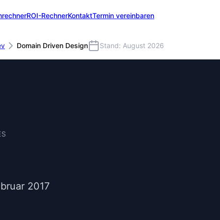
nrechner
ROI-Rechner
Kontakt
Termin vereinbaren
ev
Domain Driven Design
Stand: August 2026
ES
ebruar 2017