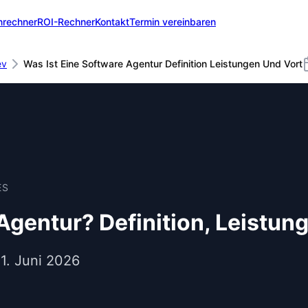
nrechner
ROI-Rechner
Kontakt
Termin vereinbaren
ev
Was Ist Eine Software Agentur Definition Leistungen Und Vort
ES
Agentur? Definition, Leistun
1. Juni 2026