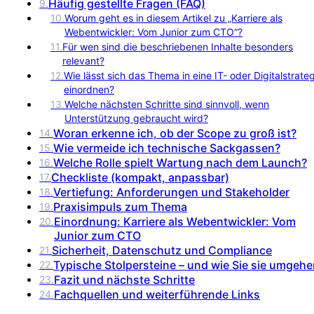
Häufig gestellte Fragen (FAQ)
9
.
10
.
Worum geht es in diesem Artikel zu „Karriere als
Webentwickler: Vom Junior zum CTO“?
11
.
Für wen sind die beschriebenen Inhalte besonders
relevant?
12
.
Wie lässt sich das Thema in eine IT- oder Digitalstrate
einordnen?
13
.
Welche nächsten Schritte sind sinnvoll, wenn
Unterstützung gebraucht wird?
Woran erkenne ich, ob der Scope zu groß ist?
14
.
Wie vermeide ich technische Sackgassen?
15
.
Welche Rolle spielt Wartung nach dem Launch?
16
.
Checkliste (kompakt, anpassbar)
17
.
Vertiefung: Anforderungen und Stakeholder
18
.
Praxisimpuls zum Thema
19
.
Einordnung: Karriere als Webentwickler: Vom
20
.
Junior zum CTO
Sicherheit, Datenschutz und Compliance
21
.
Typische Stolpersteine – und wie Sie sie umgeh
22
.
Fazit und nächste Schritte
23
.
Fachquellen und weiterführende Links
24
.