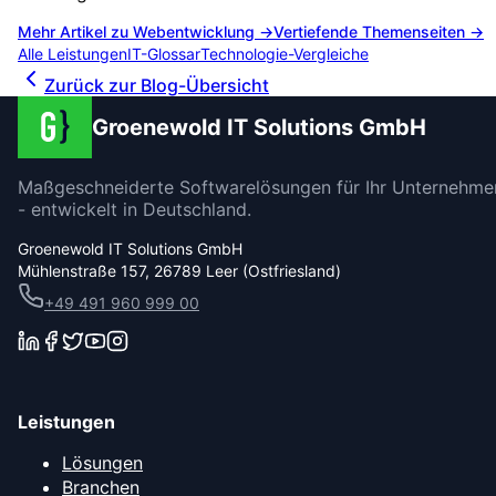
Mehr Artikel zu
Webentwicklung
→
Vertiefende Themenseiten →
Alle Leistungen
IT-Glossar
Technologie-Vergleiche
Zurück zur Blog-Übersicht
Groenewold IT Solutions GmbH
Maßgeschneiderte Softwarelösungen für Ihr Unternehme
- entwickelt in Deutschland.
Groenewold IT Solutions GmbH
Mühlenstraße 157, 26789 Leer (Ostfriesland)
+49 491 960 999 00
Leistungen
Lösungen
Branchen