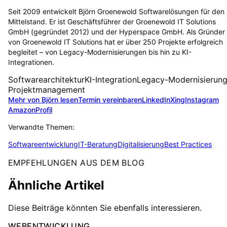
Seit 2009 entwickelt Björn Groenewold Softwarelösungen für den
Mittelstand. Er ist Geschäftsführer der Groenewold IT Solutions
GmbH (gegründet 2012) und der Hyperspace GmbH. Als Gründer
von Groenewold IT Solutions hat er über 250 Projekte erfolgreich
begleitet – von Legacy-Modernisierungen bis hin zu KI-
Integrationen.
Softwarearchitektur
KI-Integration
Legacy-Modernisierun
Projektmanagement
Mehr von Björn lesen
Termin vereinbaren
LinkedIn
Xing
Instagram
Amazon
Profil
Verwandte Themen:
Softwareentwicklung
IT-Beratung
Digitalisierung
Best Practices
EMPFEHLUNGEN AUS DEM BLOG
Ähnliche Artikel
Diese Beiträge könnten Sie ebenfalls interessieren.
WEBENTWICKLUNG