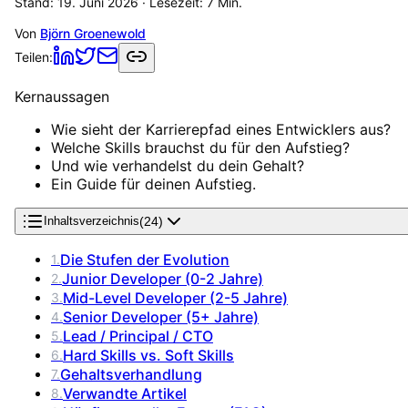
Stand:
19. Juni 2026
· Lesezeit:
7
Min.
Von
Björn Groenewold
Teilen:
Kernaussagen
Wie sieht der Karrierepfad eines Entwicklers aus?
Welche Skills brauchst du für den Aufstieg?
Und wie verhandelst du dein Gehalt?
Ein Guide für deinen Aufstieg.
(
24
)
Inhaltsverzeichnis
Die Stufen der Evolution
1
.
Junior Developer (0-2 Jahre)
2
.
Mid-Level Developer (2-5 Jahre)
3
.
Senior Developer (5+ Jahre)
4
.
Lead / Principal / CTO
5
.
Hard Skills vs. Soft Skills
6
.
Gehaltsverhandlung
7
.
Verwandte Artikel
8
.