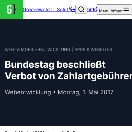
Groenewold IT Solutions – Startseite
🇬🇧
Menü
öffnen
WEB- & MOBILE-ENTWICKLUNG | APPS & WEBSITES
Bundestag beschließt
Verbot von Zahlartgebühre
Webentwicklung • Montag, 1. Mai 2017