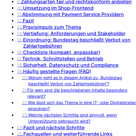
Zahlungsarten fair und rechtskonform anbieten
9
.
Umsetzung im Shop-Frontend
10
.
Abstimmung mit Payment Service Providern
11
.
Fazit
12
.
Praxisimpuls zum Thema
13
.
Vertiefung: Anforderungen und Stakeholder
14
.
Einordnung: Bundestag beschließt Verbot von
15
.
Zahlartgebühren
Checkliste (kompakt, anpassbar)
16
.
Technik, Schnittstellen und Betrieb
17
.
Sicherheit, Datenschutz und Compliance
18
.
Häufig gestellte Fragen (FAQ)
19
.
20
.
Worum geht es in diesem Artikel zu „Bundestag
beschließt Verbot von Zahlartgebühren“?
21
.
Für wen sind die beschriebenen Inhalte besonders
relevant?
22
.
Wie lässt sich das Thema in eine IT- oder Digitalstrate
einordnen?
23
.
Welche nächsten Schritte sind sinnvoll, wenn
Unterstützung gebraucht wird?
Fazit und nächste Schritte
24
.
Fachquellen und weiterführende Links
25
.