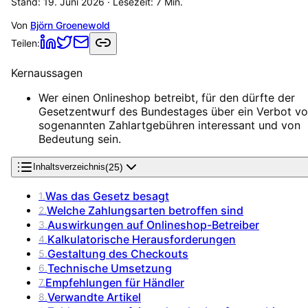
Stand:
19. Juni 2026
· Lesezeit:
7
Min.
Von
Björn Groenewold
Teilen:
Kernaussagen
Wer einen Onlineshop betreibt, für den dürfte der
Gesetzentwurf des Bundestages über ein Verbot v
sogenannten Zahlartgebühren interessant und von
Bedeutung sein.
(
25
)
Inhaltsverzeichnis
Was das Gesetz besagt
1
.
Welche Zahlungsarten betroffen sind
2
.
Auswirkungen auf Onlineshop-Betreiber
3
.
Kalkulatorische Herausforderungen
4
.
Gestaltung des Checkouts
5
.
Technische Umsetzung
6
.
Empfehlungen für Händler
7
.
Verwandte Artikel
8
.