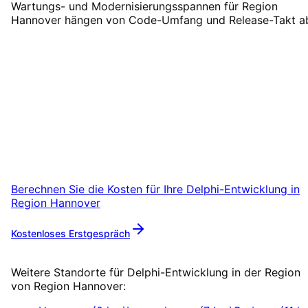
Wartungs- und Modernisierungsspannen für Region
Hannover hängen von Code-Umfang und Release-Takt a
Delphi-Entwicklung
in
Regio
Hannover
starten
Starten Sie Ihr Delphi-Entwicklung-Projekt in
Region Hannover mit einem kostenlosen
Erstgespräch.
Berechnen Sie die Kosten für Ihre
Delphi-Entwicklung
in
Region Hannover
Kostenloses Erstgespräch
Mehr zu
Delphi-Entwicklung
Weitere Standorte für
Delphi-Entwicklung
in der Region
von
Region Hannover
: