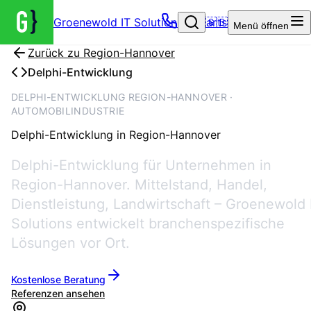
Groenewold IT Solutions – Startseite
🇬🇧
Menü
öffnen
Zurück zu
Region-Hannover
Delphi-Entwicklung
DELPHI-ENTWICKLUNG REGION-HANNOVER ·
AUTOMOBILINDUSTRIE
Delphi-Entwicklung
in
Region-Hannover
Delphi-Entwicklung für Unternehmen in
Region-Hannover. Mittelstand, Handel,
Dienstleistung, Landwirtschaft – Groenewold 
Solutions entwickelt branchenspezifische
Lösungen vor Ort.
Kostenlose Beratung
Referenzen ansehen