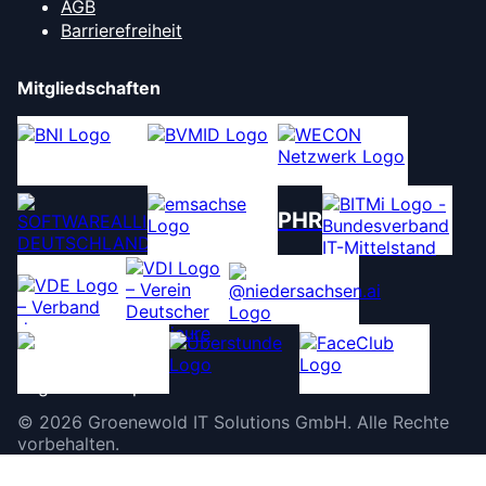
AGB
Barrierefreiheit
Mitgliedschaften
PHR
©
2026
Groenewold IT Solutions GmbH
.
Alle Rechte
vorbehalten.