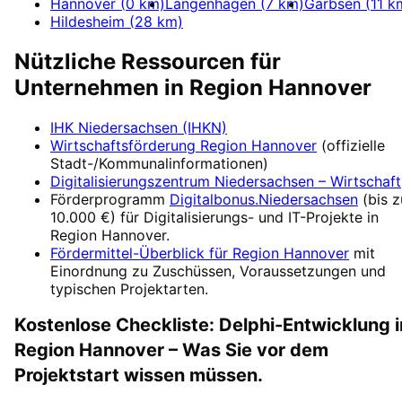
Hannover
(
0
km)
Langenhagen
(
7
km)
Garbsen
(
11
k
Hildesheim
(
28
km)
Nützliche Ressourcen für
Unternehmen in
Region Hannover
IHK Niedersachsen (IHKN)
Wirtschaftsförderung
Region Hannover
(offizielle
Stadt-/Kommunalinformationen)
Digitalisierungszentrum
Niedersachsen – Wirtschaft
Förderprogramm
Digitalbonus.Niedersachsen
(
bis z
10.000 €
) für Digitalisierungs- und IT-Projekte in
Region Hannover
.
Fördermittel-Überblick für
Region Hannover
mit
Einordnung zu Zuschüssen, Voraussetzungen und
typischen Projektarten.
Kostenlose Checkliste:
Delphi-Entwicklung
i
Region Hannover
– Was Sie vor dem
Projektstart wissen müssen.