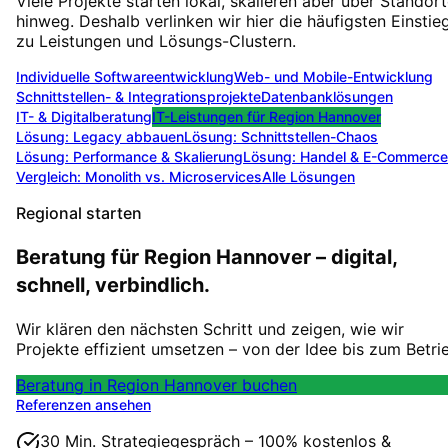
Viele Projekte starten lokal, skalieren aber über Standor
hinweg. Deshalb verlinken wir hier die häufigsten Einstie
zu Leistungen und Lösungs-Clustern.
Individuelle Softwareentwicklung
Web- und Mobile-Entwicklung
Schnittstellen- & Integrationsprojekte
Datenbanklösungen
IT- & Digitalberatung
IT-Leistungen für
Region Hannover
Lösung:
Legacy abbauen
Lösung:
Schnittstellen-Chaos
Lösung:
Performance & Skalierung
Lösung:
Handel & E-Commerce
Vergleich: Monolith vs. Microservices
Alle Lösungen
Regional starten
Beratung für Region Hannover – digital,
schnell, verbindlich.
Wir klären den nächsten Schritt und zeigen, wie wir
Projekte effizient umsetzen – von der Idee bis zum Betri
Beratung in Region Hannover buchen
Referenzen ansehen
30 Min. Strategiegespräch – 100% kostenlos &