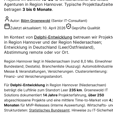
Agenturen in
Region Hannover
. Typische Projektlaufzeite
betragen
3 bis 6 Monate
.
Autor:
Björn Groenewold
(
Senior IT-Consultant
)
Zuletzt aktualisiert:
10. April 2026
Geprüfte Qualität
Im Kontext von
Delphi-Entwicklung
betreuen wir Projekt
in
Region Hannover
und der Region
Niedersachsen
;
Entwicklung in Deutschland (Leer/Ostfriesland),
Abstimmung remote oder vor Ort.
Region Hannover liegt in Niedersachsen (rund 8,0 Mio. Einwohner
Bundesland; Destatis). Branchenliste (Auszug): Automobilindustrie
Messe & Veranstaltungen, Versicherungen. Clusterorientierung:
Finanz- und Versicherungsstandort.
Für
Delphi-Entwicklung
in
Region Hannover
(
Niedersachsen
)
beträgt die Luftlinie zum Standort Leer
235
km
. Groenewold IT
Solutions dokumentiert
14
Jahre
Projekterfahrung,
über
250
abgeschlossene Projekte und eine mittlere Time-to-Market von
4.
Monaten
für MVP-Releases (interne Auswertung). Wirtschafts- un
Strukturdaten:
Statistisches Bundesamt
. Hinweise zu IT-Sicherhei