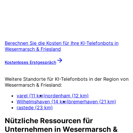
Starten Sie Ihr KI-Telefonbots-Projekt in
Wesermarsch & Friesland mit einem
kostenlosen Erstgespräch.
Berechnen Sie die Kosten für Ihre
KI-Telefonbots
in
Wesermarsch & Friesland
Kostenloses Erstgespräch
Mehr zu
KI-Telefonbots
Weitere Standorte für
KI-Telefonbots
in der Region von
Wesermarsch & Friesland
:
varel
(
11
km)
nordenham
(
12
km)
Wilhelmshaven
(
14
km)
bremerhaven
(
21
km)
rastede
(
23
km)
Nützliche Ressourcen für
Unternehmen in
Wesermarsch &