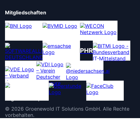
Mitgliedschaften
PHR
©
2026
Groenewold IT Solutions GmbH
.
Alle Rechte
vorbehalten.