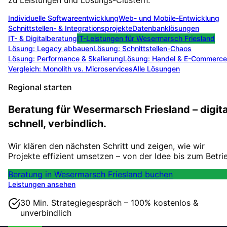
Individuelle Softwareentwicklung
Web- und Mobile-Entwicklung
Schnittstellen- & Integrationsprojekte
Datenbanklösungen
IT- & Digitalberatung
IT-Leistungen für
Wesermarsch Friesland
Lösung:
Legacy abbauen
Lösung:
Schnittstellen-Chaos
Lösung:
Performance & Skalierung
Lösung:
Handel & E-Commerce
Vergleich: Monolith vs. Microservices
Alle Lösungen
Regional starten
Beratung für Wesermarsch Friesland – digita
schnell, verbindlich.
Wir klären den nächsten Schritt und zeigen, wie wir
Projekte effizient umsetzen – von der Idee bis zum Betri
Beratung in Wesermarsch Friesland buchen
Leistungen ansehen
30 Min. Strategiegespräch – 100% kostenlos &
unverbindlich