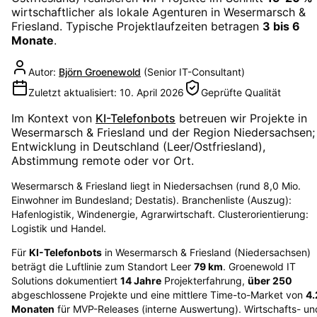
wirtschaftlicher als lokale Agenturen in
Wesermarsch &
Friesland
. Typische Projektlaufzeiten betragen
3 bis 6
Monate
.
Autor:
Björn Groenewold
(
Senior IT-Consultant
)
Zuletzt aktualisiert:
10. April 2026
Geprüfte Qualität
Im Kontext von
KI-Telefonbots
betreuen wir Projekte in
Wesermarsch & Friesland
und der Region
Niedersachsen
;
Entwicklung in Deutschland (Leer/Ostfriesland),
Abstimmung remote oder vor Ort.
Wesermarsch & Friesland liegt in Niedersachsen (rund 8,0 Mio.
Einwohner im Bundesland; Destatis). Branchenliste (Auszug):
Hafenlogistik, Windenergie, Agrarwirtschaft. Clusterorientierung:
Logistik und Handel.
Für
KI-Telefonbots
in
Wesermarsch & Friesland
(
Niedersachsen
)
beträgt die Luftlinie zum Standort Leer
79
km
. Groenewold IT
Solutions dokumentiert
14
Jahre
Projekterfahrung,
über
250
abgeschlossene Projekte und eine mittlere Time-to-Market von
4.
Monaten
für MVP-Releases (interne Auswertung). Wirtschafts- un