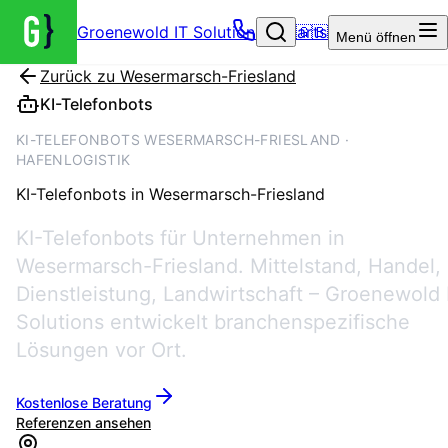
Groenewold IT Solutions – Startseite
🇬🇧
Menü
öffnen
Zurück zu
Wesermarsch-Friesland
KI-Telefonbots
KI-TELEFONBOTS WESERMARSCH-FRIESLAND ·
HAFENLOGISTIK
KI-Telefonbots
in
Wesermarsch-Friesland
KI-Telefonbots für Unternehmen in
Wesermarsch-Friesland. Mittelstand, Handel,
Dienstleistung, Landwirtschaft – Groenewold 
Solutions entwickelt branchenspezifische
Lösungen vor Ort.
Kostenlose Beratung
Referenzen ansehen