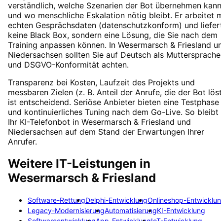
verständlich, welche Szenarien der Bot übernehmen kan
und wo menschliche Eskalation nötig bleibt. Er arbeitet m
echten Gesprächsdaten (datenschutzkonform) und liefer
keine Black Box, sondern eine Lösung, die Sie nach dem
Training anpassen können. In Wesermarsch & Friesland u
Niedersachsen sollten Sie auf Deutsch als Muttersprache
und DSGVO-Konformität achten.
Transparenz bei Kosten, Laufzeit des Projekts und
messbaren Zielen (z. B. Anteil der Anrufe, die der Bot lös
ist entscheidend. Seriöse Anbieter bieten eine Testphase
und kontinuierliches Tuning nach dem Go-Live. So bleibt
Ihr KI-Telefonbot in Wesermarsch & Friesland und
Niedersachsen auf dem Stand der Erwartungen Ihrer
Anrufer.
Weitere IT-Leistungen in
Wesermarsch & Friesland
Software-Rettung
Delphi-Entwicklung
Onlineshop-Entwicklu
Legacy-Modernisierung
Automatisierung
KI-Entwicklung
Softwareentwicklung
App-Entwicklung
IoT-Entwicklung