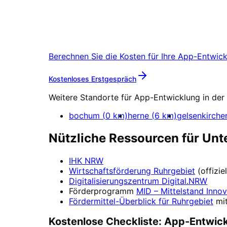
App-Entwicklung
in
Ruh
Starten Sie Ihr App-Entwicklung-Proj
Berechnen Sie die Kosten für Ihre
App-Entwick
Mehr zu
App-Entwickl
Kostenloses Erstgespräch
Weitere Standorte für
App-Entwicklung
in der
bochum
(
0
km)
herne
(
6
km)
gelsenkirche
Nützliche Ressourcen für Un
IHK NRW
Wirtschaftsförderung
Ruhrgebiet
(offizi
Digitalisierungszentrum
Digital.NRW
Förderprogramm
MID – Mittelstand Innov
Fördermittel-Überblick für
Ruhrgebiet
mi
Kostenlose Checkliste:
App-Entwic