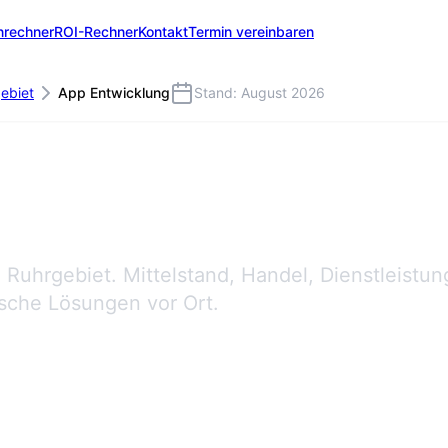
nrechner
ROI-Rechner
Kontakt
Termin vereinbaren
ebiet
App Entwicklung
Stand: August 2026
Ruhrgebiet. Mittelstand, Handel, Dienstleistun
ische Lösungen vor Ort.