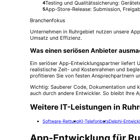
Testing und Qualitätssicherung: Geräte
4
App-Store-Release: Submission, Freiga
5
Branchenfokus
Unternehmen in Ruhrgebiet nutzen unsere Apps
Umsatz und Effizienz.
Was einen seriösen Anbieter ausma
Ein seriöser App-Entwicklungspartner liefert
realistische Zeit- und Kostenrahmen und begle
profitieren Sie von festen Ansprechpartnern 
Wichtig: Sauberer Code, Dokumentation und k
auch durch andere Entwickler. So bleibt Ihre 
Weitere IT-Leistungen in
Ruhr
Software-Rettung
KI-Telefonbots
Delphi-Entwick
App-Entwicklung
für
Ru