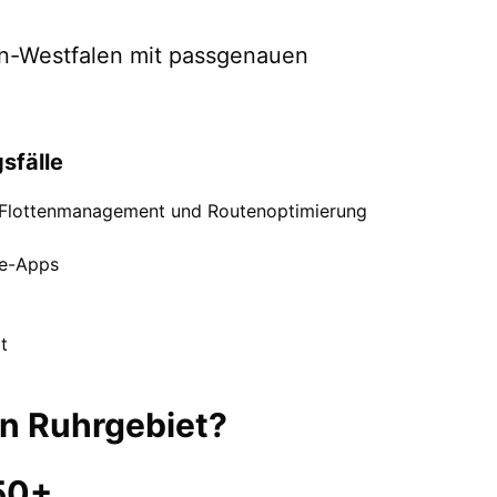
n-Westfalen
mit passgenauen
sfälle
 Flottenmanagement und Routenoptimierung
ce-Apps
t
in
Ruhrgebiet
?
50+