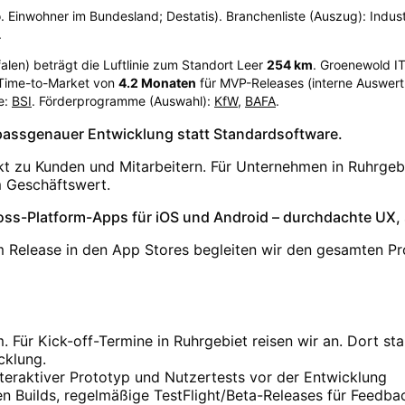
. Einwohner im Bundesland; Destatis). Branchenliste (Auszug): Industri
.
alen
) beträgt die Luftlinie zum Standort Leer
254
km
. Groenewold I
 Time-to-Market von
4.2
Monaten
für MVP-Releases (interne Auswert
e:
BSI
. Förderprogramme (Auswahl):
KfW
,
BAFA
.
t passgenauer Entwicklung statt Standardsoftware.
kt zu Kunden und Mitarbeitern. Für Unternehmen in Ruhrgebi
m Geschäftswert.
ss-Platform-Apps für iOS und Android – durchdachte UX, st
 Release in den App Stores begleiten wir den gesamten Pr
ür Kick-off-Termine in Ruhrgebiet reisen wir an. Dort st
cklung.
teraktiver Prototyp und Nutzertests vor der Entwicklung
gen Builds, regelmäßige TestFlight/Beta-Releases für Feedba