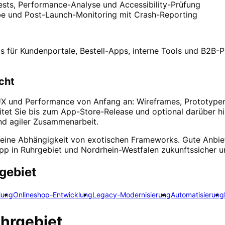
tests, Performance-Analyse und Accessibility-Prüfung
be und Post-Launch-Monitoring mit Crash-Reporting
 für Kundenportale, Bestell-Apps, interne Tools und B2B-P
cht
 UX und Performance von Anfang an: Wireframes, Prototypen
itet Sie bis zum App-Store-Release und optional darüber h
und agiler Zusammenarbeit.
eine Abhängigkeit von exotischen Frameworks. Gute Anbie
App in Ruhrgebiet und Nordrhein-Westfalen zukunftssicher un
gebiet
lung
Onlineshop-Entwicklung
Legacy-Modernisierung
Automatisierung
hrgebiet