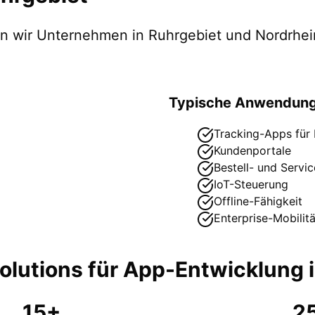
zen wir Unternehmen in
Ruhrgebiet
und Nordrhei
Typische Anwendung
Tracking-Apps für
Kundenportale
Bestell- und Servi
IoT-Steuerung
Offline-Fähigkeit
Enterprise-Mobilitä
lutions für
App-Entwicklung
15+
2