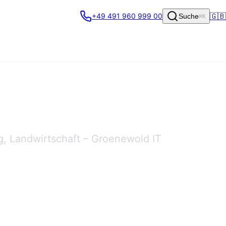
🇬🇧
+49 491 960 999 00
Suche
⌘K
g, Landwirtschaft – Groenewold IT