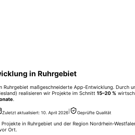
cklung in Ruhrgebiet
in
Ruhrgebiet
maßgeschneiderte
App-Entwicklung
. Durch u
esland) realisieren wir Projekte im Schnitt
15–20 %
wirtscha
Monate
.
|
Zuletzt aktualisiert:
10. April 2026
Geprüfte Qualität
 Projekte in
Ruhrgebiet
und der Region
Nordrhein-Westfale
vor Ort.