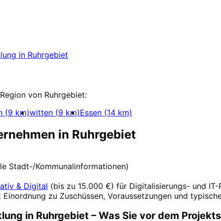
rgebiet
starten
ekt in Ruhrgebiet mit einem kostenlosen Erstge
lung
in
Ruhrgebiet
ung
 Region von
Ruhrgebiet
:
n
(
9
km)
witten
(
9
km)
Essen
(
14
km)
ternehmen in
Ruhrgebiet
elle Stadt-/Kommunalinformationen)
ativ & Digital
(
bis zu 15.000 €
) für Digitalisierungs- und IT
t Einordnung zu Zuschüssen, Voraussetzungen und typische
klung
in
Ruhrgebiet
– Was Sie vor dem Projekt