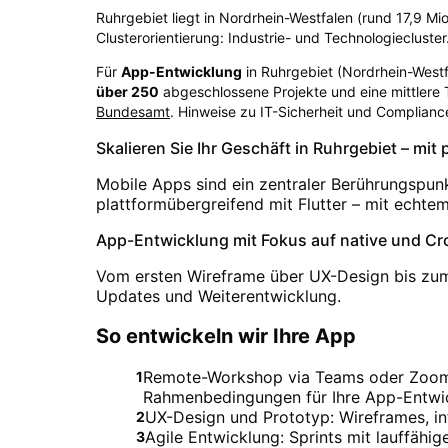
Ruhrgebiet liegt in Nordrhein-Westfalen (rund 17,9 Mio
Clusterorientierung: Industrie- und Technologiecluster
Für
App-Entwicklung
in
Ruhrgebiet
(
Nordrhein-Westf
über
250
abgeschlossene Projekte und eine mittlere
Bundesamt
. Hinweise zu IT-Sicherheit und Complianc
Skalieren Sie Ihr Geschäft in Ruhrgebiet – mi
Mobile Apps sind ein zentraler Berührungspun
plattformübergreifend mit Flutter – mit echte
App-Entwicklung mit Fokus auf native und Cro
Vom ersten Wireframe über UX-Design bis zum
Updates und Weiterentwicklung.
So entwickeln wir Ihre App
Remote-Workshop via Teams oder Zoom. F
1
Rahmenbedingungen für Ihre App-Entwi
UX-Design und Prototyp: Wireframes, in
2
Agile Entwicklung: Sprints mit lauffähi
3