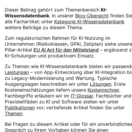
Dieser Beitrag gehört zum Themenbereich
KI-
Wissensdatenbank
. In unserer
Blog-Übersicht
finden Si
alle Fachartikel; unter
Kategorie
KI-Wissensdatenbank
weitere Beiträge zu diesem Thema.
Zum regulatorischen Rahmen für KI-Nutzung im
Unternehmen (Risikoklassen, GPAI, Zeitplan) siehe unser
Pillar-Artikel
EU AI Act für den Mittelstand
– ergänzend z
KI-Schulungen und produktivem Einsatz.
Zu Themen wie
KI-Wissensdatenbank
bieten wir passend
Leistungen
– von App-Entwicklung über KI-Integration bi
zu Legacy-Modernisierung und Wartung. Typische
Ausgangslagen beschreiben wir unter
Lösungen
. Erste
Kosteneinschätzungen liefern unsere
Kostenrechner
.
Fachbegriffe erläutern wir im
IT-Glossar
. Fachbücher und
Praxisleitfäden zu KI und Software stellen wir unter
Publikationen
vor; vertiefende Artikel finden Sie unter
Themen
.
Bei Fragen zu diesem Artikel oder für ein unverbindliche
Gespräch zu Ihrem Vorhaben können Sie einen