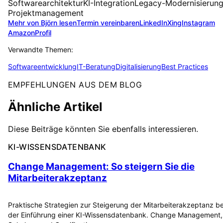
Softwarearchitektur
KI-Integration
Legacy-Modernisierun
Projektmanagement
Mehr von Björn lesen
Termin vereinbaren
LinkedIn
Xing
Instagram
Amazon
Profil
Verwandte Themen:
Softwareentwicklung
IT-Beratung
Digitalisierung
Best Practices
EMPFEHLUNGEN AUS DEM BLOG
Ähnliche Artikel
Diese Beiträge könnten Sie ebenfalls interessieren.
KI-WISSENSDATENBANK
Change Management: So steigern Sie die
Mitarbeiterakzeptanz
Praktische Strategien zur Steigerung der Mitarbeiterakzeptanz be
der Einführung einer KI-Wissensdatenbank. Change Management,