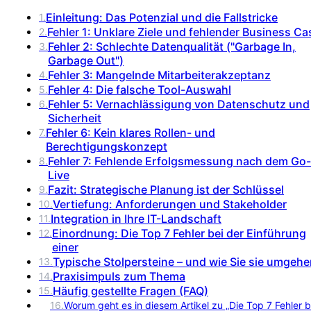
Einleitung: Das Potenzial und die Fallstricke
1
.
Fehler 1: Unklare Ziele und fehlender Business Ca
2
.
Fehler 2: Schlechte Datenqualität ("Garbage In,
3
.
Garbage Out")
Fehler 3: Mangelnde Mitarbeiterakzeptanz
4
.
Fehler 4: Die falsche Tool-Auswahl
5
.
Fehler 5: Vernachlässigung von Datenschutz und
6
.
Sicherheit
Fehler 6: Kein klares Rollen- und
7
.
Berechtigungskonzept
Fehler 7: Fehlende Erfolgsmessung nach dem Go-
8
.
Live
Fazit: Strategische Planung ist der Schlüssel
9
.
Vertiefung: Anforderungen und Stakeholder
10
.
Integration in Ihre IT-Landschaft
11
.
Einordnung: Die Top 7 Fehler bei der Einführung
12
.
einer
Typische Stolpersteine – und wie Sie sie umgeh
13
.
Praxisimpuls zum Thema
14
.
Häufig gestellte Fragen (FAQ)
15
.
16
.
Worum geht es in diesem Artikel zu „Die Top 7 Fehler b