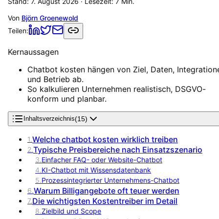
Stand:
7. August 2026
· Lesezeit:
7
Min.
Von
Björn Groenewold
Teilen:
Kernaussagen
Chatbot kosten hängen von Ziel, Daten, Integration
und Betrieb ab.
So kalkulieren Unternehmen realistisch, DSGVO-
konform und planbar.
(
15
)
Inhaltsverzeichnis
Welche chatbot kosten wirklich treiben
1
.
Typische Preisbereiche nach Einsatzszenario
2
.
3
.
Einfacher FAQ- oder Website-Chatbot
4
.
KI-Chatbot mit Wissensdatenbank
5
.
Prozessintegrierter Unternehmens-Chatbot
Warum Billigangebote oft teuer werden
6
.
Die wichtigsten Kostentreiber im Detail
7
.
8
.
Zielbild und Scope