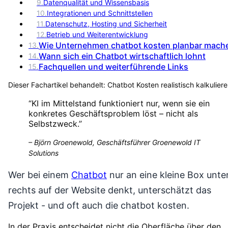
9
.
Datenqualität und Wissensbasis
10
.
Integrationen und Schnittstellen
11
.
Datenschutz, Hosting und Sicherheit
12
.
Betrieb und Weiterentwicklung
Wie Unternehmen chatbot kosten planbar mach
13
.
Wann sich ein Chatbot wirtschaftlich lohnt
14
.
Fachquellen und weiterführende Links
15
.
Dieser Fachartikel behandelt:
Chatbot Kosten realistisch kalkulier
“
KI im Mittelstand funktioniert nur, wenn sie ein
konkretes Geschäftsproblem löst – nicht als
Selbstzweck.
”
–
Björn Groenewold, Geschäftsführer Groenewold IT
Solutions
Wer bei einem
Chatbot
nur an eine kleine Box unte
rechts auf der Website denkt, unterschätzt das
Projekt - und oft auch die chatbot kosten.
In der Praxis entscheidet nicht die Oberfläche über den