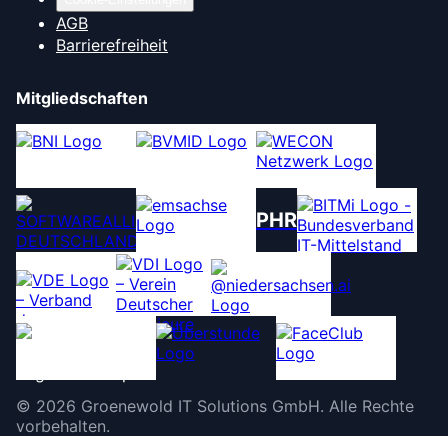
AGB
Barrierefreiheit
Mitgliedschaften
PHR
©
2026
Groenewold IT Solutions GmbH
.
Alle Rechte
vorbehalten.