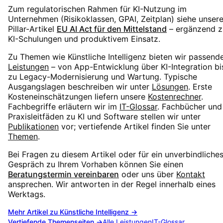
Zum regulatorischen Rahmen für KI-Nutzung im
Unternehmen (Risikoklassen, GPAI, Zeitplan) siehe unser
Pillar-Artikel
EU AI Act für den Mittelstand
– ergänzend z
KI-Schulungen und produktivem Einsatz.
Zu Themen wie
Künstliche Intelligenz
bieten wir passend
Leistungen
– von App-Entwicklung über KI-Integration bi
zu Legacy-Modernisierung und Wartung. Typische
Ausgangslagen beschreiben wir unter
Lösungen
. Erste
Kosteneinschätzungen liefern unsere
Kostenrechner
.
Fachbegriffe erläutern wir im
IT-Glossar
. Fachbücher und
Praxisleitfäden zu KI und Software stellen wir unter
Publikationen
vor; vertiefende Artikel finden Sie unter
Themen
.
Bei Fragen zu diesem Artikel oder für ein unverbindliche
Gespräch zu Ihrem Vorhaben können Sie einen
Beratungstermin vereinbaren
oder uns über
Kontakt
ansprechen. Wir antworten in der Regel innerhalb eines
Werktags.
Mehr Artikel zu
Künstliche Intelligenz
→
Vertiefende Themenseiten →
Alle Leistungen
IT-Glossar