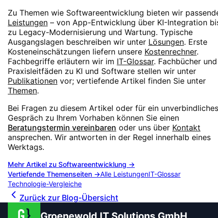
Zu Themen wie
Softwareentwicklung
bieten wir passend
Leistungen
– von App-Entwicklung über KI-Integration bi
zu Legacy-Modernisierung und Wartung. Typische
Ausgangslagen beschreiben wir unter
Lösungen
. Erste
Kosteneinschätzungen liefern unsere
Kostenrechner
.
Fachbegriffe erläutern wir im
IT-Glossar
. Fachbücher und
Praxisleitfäden zu KI und Software stellen wir unter
Publikationen
vor; vertiefende Artikel finden Sie unter
Themen
.
Bei Fragen zu diesem Artikel oder für ein unverbindliche
Gespräch zu Ihrem Vorhaben können Sie einen
Beratungstermin vereinbaren
oder uns über
Kontakt
ansprechen. Wir antworten in der Regel innerhalb eines
Werktags.
Mehr Artikel zu
Softwareentwicklung
→
Vertiefende Themenseiten →
Alle Leistungen
IT-Glossar
Technologie-Vergleiche
Zurück zur Blog-Übersicht
Groenewold IT Solutions GmbH