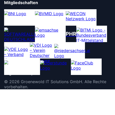
Mitgliedschaften
PHR
©
2026
Groenewold IT Solutions GmbH
.
Alle Rechte
vorbehalten.