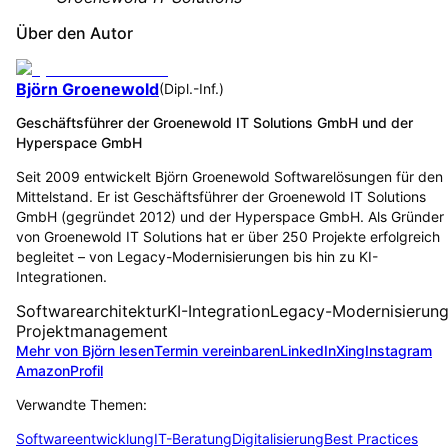
Über den Autor
Björn Groenewold
(
Dipl.-Inf.
)
Geschäftsführer der Groenewold IT Solutions GmbH und der
Hyperspace GmbH
Seit 2009 entwickelt Björn Groenewold Softwarelösungen für den
Mittelstand. Er ist Geschäftsführer der Groenewold IT Solutions
GmbH (gegründet 2012) und der Hyperspace GmbH. Als Gründer
von Groenewold IT Solutions hat er über 250 Projekte erfolgreich
begleitet – von Legacy-Modernisierungen bis hin zu KI-
Integrationen.
Softwarearchitektur
KI-Integration
Legacy-Modernisierun
Projektmanagement
Mehr von Björn lesen
Termin vereinbaren
LinkedIn
Xing
Instagram
Amazon
Profil
Verwandte Themen:
Softwareentwicklung
IT-Beratung
Digitalisierung
Best Practices