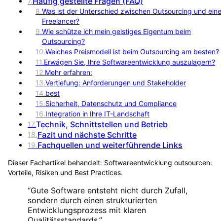
Häufig gestellte Fragen (FAQ)
7
.
8
.
Was ist der Unterschied zwischen Outsourcing und ein
Freelancer?
9
.
Wie schütze ich mein geistiges Eigentum beim
Outsourcing?
10
.
Welches Preismodell ist beim Outsourcing am besten?
11
.
Erwägen Sie, Ihre Softwareentwicklung auszulagern?
12
.
Mehr erfahren:
13
.
Vertiefung: Anforderungen und Stakeholder
14
.
best
15
.
Sicherheit, Datenschutz und Compliance
16
.
Integration in Ihre IT-Landschaft
Technik, Schnittstellen und Betrieb
17
.
Fazit und nächste Schritte
18
.
Fachquellen und weiterführende Links
19
.
Dieser Fachartikel behandelt:
Softwareentwicklung outsourcen:
Vorteile, Risiken und Best Practices
.
“
Gute Software entsteht nicht durch Zufall,
sondern durch einen strukturierten
Entwicklungsprozess mit klaren
Qualitätsstandards.
”