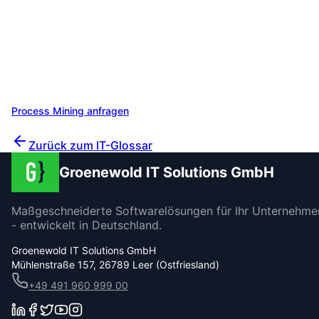
Wissen, wie Ihre Prozesse wirklich
laufen?
Wir beraten Sie gerne zu
Process Mining
und finden die
optimale Lösung für Ihre Anforderungen. Profitieren Sie
von unserer Erfahrung aus über 200 Projekten.
Process Mining anfragen
Unverbindlich beraten lassen
Zurück zum IT-Glossar
Groenewold IT Solutions GmbH
Maßgeschneiderte Softwarelösungen für Ihr Unternehme
- entwickelt in Deutschland.
Groenewold IT Solutions GmbH
Mühlenstraße 157, 26789 Leer (Ostfriesland)
+49 491 960 999 00