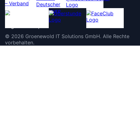
©
2026
Groenewold IT Solutions GmbH
.
Alle Rechte
vorbehalten.