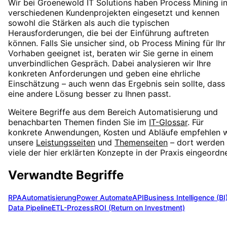
Wir bei Groenewold IT Solutions haben
Process Mining
i
verschiedenen Kundenprojekten eingesetzt und kennen
sowohl die Stärken als auch die typischen
Herausforderungen, die bei der Einführung auftreten
können. Falls Sie unsicher sind, ob
Process Mining
für Ihr
Vorhaben geeignet ist, beraten wir Sie gerne in einem
unverbindlichen Gespräch. Dabei analysieren wir Ihre
konkreten Anforderungen und geben eine ehrliche
Einschätzung – auch wenn das Ergebnis sein sollte, dass
eine andere Lösung besser zu Ihnen passt.
Weitere Begriffe aus dem Bereich
Automatisierung
und
benachbarten Themen finden Sie im
IT-Glossar
. Für
konkrete Anwendungen, Kosten und Abläufe empfehlen w
unsere
Leistungsseiten
und
Themenseiten
– dort werden
viele der hier erklärten Konzepte in der Praxis eingeordne
Verwandte Begriffe
RPA
Automatisierung
Power Automate
API
Business Intelligence (BI
Data Pipeline
ETL-Prozess
ROI (Return on Investment)