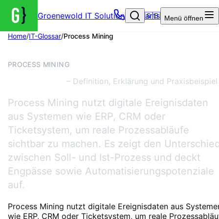
Groenewold IT Solutions – Startseite
🇬🇧
Menü
öffnen
Home
/
IT-Glossar
/
Process Mining
AUTOMATISIERUNG
PROCESS MINING
Process Mining
– Definition, Erklärung und Praxisbeispiel
Process Mining nutzt digitale Ereignisdaten
aus Systemen wie ERP, CRM oder
Ticketsystem, um reale Prozessabläufe
sichtbar zu machen. Es zeigt den Unterschie
zwischen Soll- und Ist-Prozess und deckt
Engpässe sowie Automatisierungspotenziale
auf.
Process Mining nutzt digitale Ereignisdaten aus Systeme
wie ERP, CRM oder Ticketsystem, um reale Prozessabläu