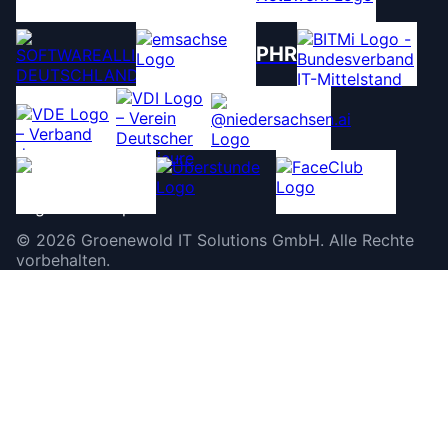
PHR
©
2026
Groenewold IT Solutions GmbH
.
Alle Rechte
vorbehalten.