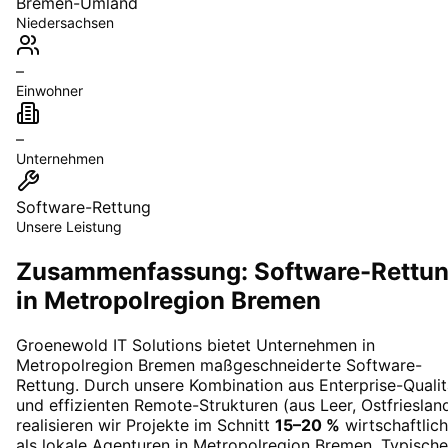
Bremen-Umland
Niedersachsen
–
Einwohner
–
Unternehmen
Software-Rettung
Unsere Leistung
Zusammenfassung: Software-Rettu
in Metropolregion Bremen
Groenewold IT Solutions bietet Unternehmen in
Metropolregion Bremen
maßgeschneiderte
Software-
Rettung
. Durch unsere Kombination aus Enterprise-Qualit
und effizienten Remote-Strukturen (aus Leer, Ostfrieslan
realisieren wir Projekte im Schnitt
15–20 %
wirtschaftlich
als lokale Agenturen in
Metropolregion Bremen
. Typische