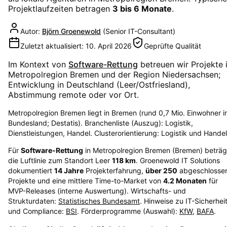
Projektlaufzeiten betragen
3 bis 6 Monate
.
Autor:
Björn Groenewold
(
Senior IT-Consultant
)
Zuletzt aktualisiert:
10. April 2026
Geprüfte Qualität
Im Kontext von
Software-Rettung
betreuen wir Projekte 
Metropolregion Bremen
und der Region
Niedersachsen
;
Entwicklung in Deutschland (Leer/Ostfriesland),
Abstimmung remote oder vor Ort.
Metropolregion Bremen liegt in Bremen (rund 0,7 Mio. Einwohner 
Bundesland; Destatis). Branchenliste (Auszug): Logistik,
Dienstleistungen, Handel. Clusterorientierung: Logistik und Handel
Für
Software-Rettung
in
Metropolregion Bremen
(
Bremen
) beträg
die Luftlinie zum Standort Leer
118
km
. Groenewold IT Solutions
dokumentiert
14
Jahre
Projekterfahrung,
über
250
abgeschlosse
Projekte und eine mittlere Time-to-Market von
4.2
Monaten
für
MVP-Releases (interne Auswertung). Wirtschafts- und
Strukturdaten:
Statistisches Bundesamt
. Hinweise zu IT-Sicherhei
und Compliance:
BSI
. Förderprogramme (Auswahl):
KfW
,
BAFA
.