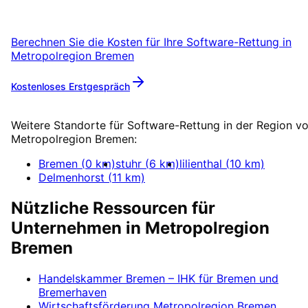
Erstgespräch.
Berechnen Sie die Kosten für Ihre
Software-Rettung
in
Metropolregion Bremen
Kostenloses Erstgespräch
Mehr zu
Software-Rettung
Weitere Standorte für
Software-Rettung
in der Region v
Metropolregion Bremen
:
Bremen
(
0
km)
stuhr
(
6
km)
lilienthal
(
10
km)
Delmenhorst
(
11
km)
Nützliche Ressourcen für
Unternehmen in
Metropolregion
Bremen
Handelskammer Bremen – IHK für Bremen und
Bremerhaven
Wirtschaftsförderung
Metropolregion Bremen