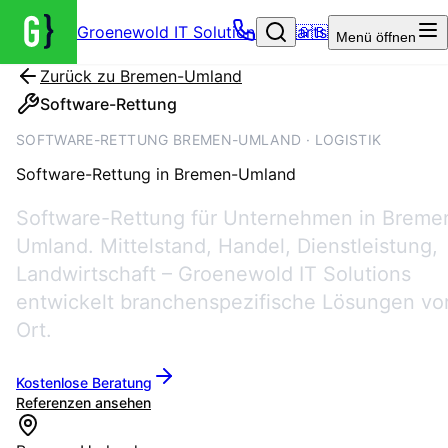
Groenewold IT Solutions – Startseite
🇬🇧
Menü
öffnen
Zurück zu
Bremen-Umland
Software-Rettung
SOFTWARE-RETTUNG BREMEN-UMLAND · LOGISTIK
Software-Rettung
in
Bremen-Umland
Software-Rettung für Unternehmen in Breme
Umland. Mittelstand, Handel, Dienstleistung,
Landwirtschaft – Groenewold IT Solutions
entwickelt branchenspezifische Lösungen vo
Ort.
Kostenlose Beratung
Referenzen ansehen